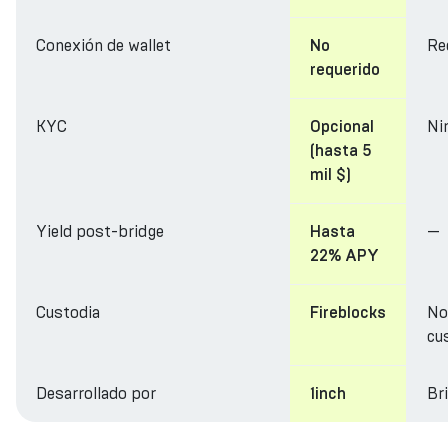
Conexión de wallet
Re
No
requerido
KYC
Ni
Opcional
(hasta 5
mil $)
Yield post-bridge
—
Hasta
22% APY
Custodia
No
Fireblocks
cu
Desarrollado por
Br
1inch