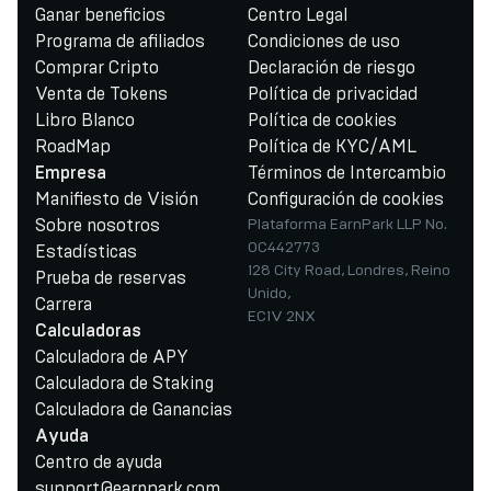
Ganar beneficios
Centro Legal
Programa de afiliados
Condiciones de uso
Comprar Cripto
Declaración de riesgo
Venta de Tokens
Política de privacidad
Libro Blanco
Política de cookies
RoadMap
Política de KYC/AML
Términos de Intercambio
Empresa
Manifiesto de Visión
Configuración de cookies
Sobre nosotros
Plataforma EarnPark LLP No.
OC442773
Estadísticas
128 City Road, Londres, Reino
Prueba de reservas
Unido,
Carrera
EC1V 2NX
Calculadoras
Calculadora de APY
Calculadora de Staking
Calculadora de Ganancias
Ayuda
Centro de ayuda
support@earnpark.com