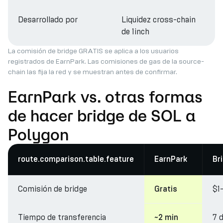
Desarrollado por
Liquidez cross-chain
de 1inch
La comisión de bridge GRATIS se aplica a los usuarios
registrados de EarnPark. Las comisiones de gas de la source-
chain las fija la red y se muestran antes de confirmar.
EarnPark vs. otras formas
de hacer bridge de SOL a
Polygon
route.comparison.table.feature
EarnPark
Br
Comisión de bridge
$1
Gratis
Tiempo de transferencia
7 
~2 min