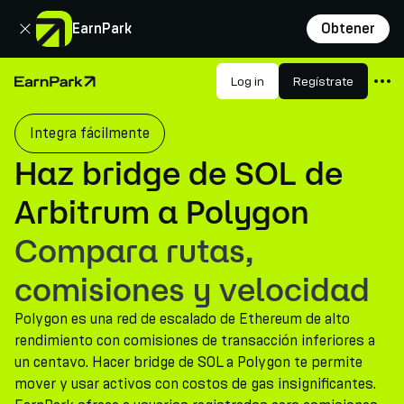
Cerrar
EarnPark
Obtener
Productos
Log in
Regístrate
Página de inicio
Mercados
Integra fácilmente
Calculadoras
Haz bridge de SOL de
PARK Token
Arbitrum a Polygon
Recursos
Compara rutas,
Compañía
comisiones y velocidad
Polygon es una red de escalado de Ethereum de alto
rendimiento con comisiones de transacción inferiores a
un centavo. Hacer bridge de SOL a Polygon te permite
mover y usar activos con costos de gas insignificantes.