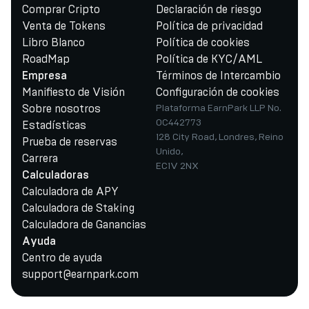
Comprar Cripto
Declaración de riesgo
Venta de Tokens
Política de privacidad
Libro Blanco
Política de cookies
RoadMap
Política de KYC/AML
Términos de Intercambio
Empresa
Manifiesto de Visión
Configuración de cookies
Sobre nosotros
Plataforma EarnPark LLP No.
OC442773
Estadísticas
128 City Road, Londres, Reino
Prueba de reservas
Unido,
Carrera
EC1V 2NX
Calculadoras
Calculadora de APY
Calculadora de Staking
Calculadora de Ganancias
Ayuda
Centro de ayuda
support@earnpark.com