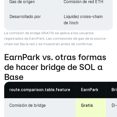
Gas de origen
Comisión de red ETH
Desarrollado por
Liquidez cross-chain
de 1inch
La comisión de bridge GRATIS se aplica a los usuarios
registrados de EarnPark. Las comisiones de gas de la source-
chain las fija la red y se muestran antes de confirmar.
EarnPark vs. otras formas
de hacer bridge de SOL a
Base
route.comparison.table.feature
EarnPark
Br
Comisión de bridge
$1
Gratis