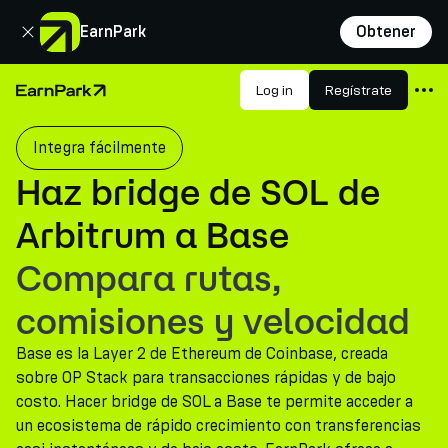
Cerrar
EarnPark
Obtener
Productos
Log in
Regístrate
Página de inicio
Mercados
Integra fácilmente
Calculadoras
Haz bridge de SOL de
PARK Token
Arbitrum a Base
Recursos
Compara rutas,
Compañía
comisiones y velocidad
Base es la Layer 2 de Ethereum de Coinbase, creada
sobre OP Stack para transacciones rápidas y de bajo
costo. Hacer bridge de SOL a Base te permite acceder a
un ecosistema de rápido crecimiento con transferencias