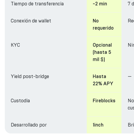
Tiempo de transferencia
7 
~2 min
Conexión de wallet
Re
No
requerido
KYC
Ni
Opcional
(hasta 5
mil $)
Yield post-bridge
—
Hasta
22% APY
Custodia
No
Fireblocks
cu
Desarrollado por
Br
1inch