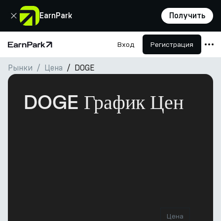
Закрыть
EarnPark
Получить
Вход
Регистрация
Главная страница
Рынки
Цена
DOGE
Продукты
Рынки
DOGE График Цен
Калькуляторы
Токен PARK
Ресурсы
Компания
Цена