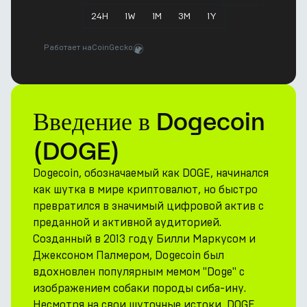
24
H
1
W
1
M
3
M
1
Y
Работает на
CoinGecko
Введение в Dogecoin
(DOGE)
Dogecoin, обозначаемый как DOGE, начинался
как шутка в мире криптовалют, но быстро
превратился в значимый цифровой актив с
преданной и активной аудиторией.
Созданный в 2013 году Билли Маркусом и
Джексоном Палмером, Dogecoin был
вдохновлен популярным мемом "Doge" с
изображением собаки породы сиба-ину.
Несмотря на свои шуточные истоки, DOGE