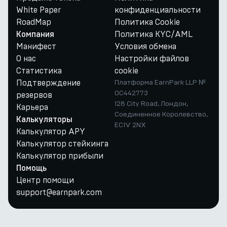
White Paper
конфиденциальности
RoadMap
Политика Cookie
Политика KYC/AML
Компания
Манифест
Условия обмена
О нас
Настройки файлов
Статистика
cookie
Подтверждение
Платформа EarnPark LLP №
OC442773
резервов
128 City Road, Лондон,
Карьера
Соединенное Королевство,
Калькуляторы
EC1V 2NX
Калькулятор APY
Калькулятор стейкинга
Калькулятор прибыли
Помощь
Центр помощи
support@earnpark.com