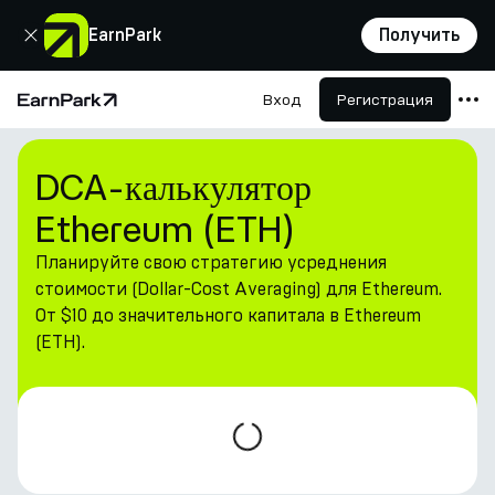
Закрыть
EarnPark
Получить
Вход
Регистрация
Главная страница
Продукты
DCA-калькулятор
Рынки
Ethereum (ETH)
Калькуляторы
Планируйте свою стратегию усреднения
Токен PARK
стоимости (Dollar-Cost Averaging) для Ethereum.
От $10 до значительного капитала в Ethereum
Ресурсы
(ETH).
Компания