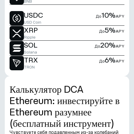
BNB
USDC
10%
До
APY
USD Coin
XRP
5%
До
APY
Ripple
SOL
20%
До
APY
Solana
TRX
6%
До
APY
TRON
Калькулятор DCA
Ethereum: инвестируйте в
Ethereum разумнее
(бесплатный инструмент)
Чувствуете себя подавленным из-за колебаний