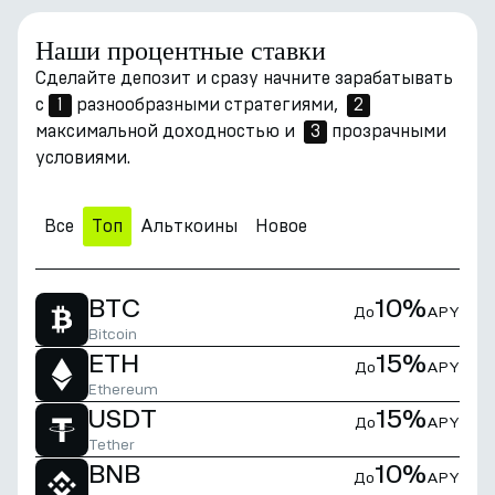
Наши процентные ставки
Сделайте депозит и сразу начните зарабатывать
с
1
разнообразными стратегиями,
2
максимальной доходностью и
3
прозрачными
условиями.
Все
Топ
Альткоины
Новое
BTC
10%
До
APY
Bitcoin
ETH
15%
До
APY
Ethereum
USDT
15%
До
APY
Tether
BNB
10%
До
APY