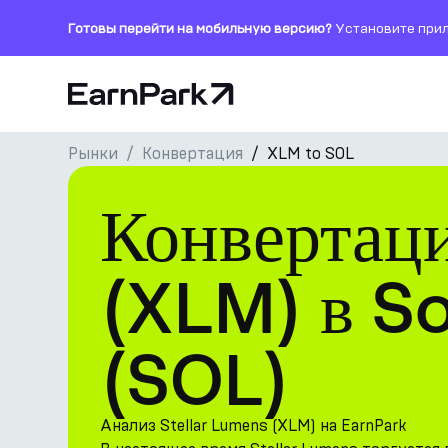
Готовы перейти на мобильную версию?
Установите прил
Главная страница
Рынки
Конвертация
XLM to SOL
Продукты
Конвертаци
Рынки
Калькуляторы
(XLM) в S
Токен PARK
(SOL)
Ресурсы
Компания
Анализ Stellar Lumens (XLM) на EarnPark