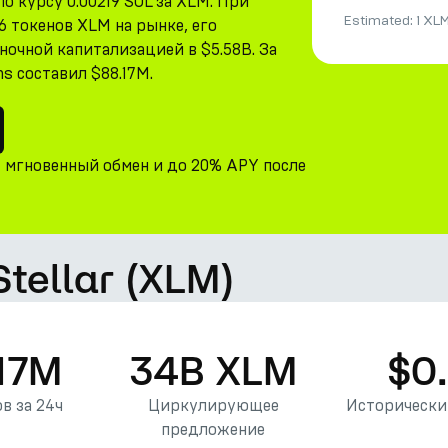
по курсу 0.00219 SOL за XLM. При
Estimated:
1 XL
6 токенов XLM на рынке, его
очной капитализацией в $5.58B. За
ns составил $88.17M.
, мгновенный обмен и до 20% APY после
Stellar (XLM)
17M
34B XLM
$0
в за 24ч
Циркулирующее
Исторически
предложение