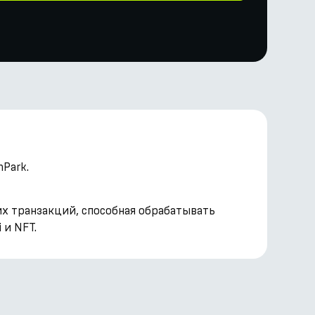
Park.
их транзакций, способная обрабатывать
 и NFT.