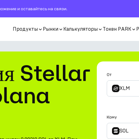
ожение и оставайтесь на связи.
Продукты
Рынки
Калькуляторы
Токен PARK
я Stellar
От
olana
XLM
Кому
SOL