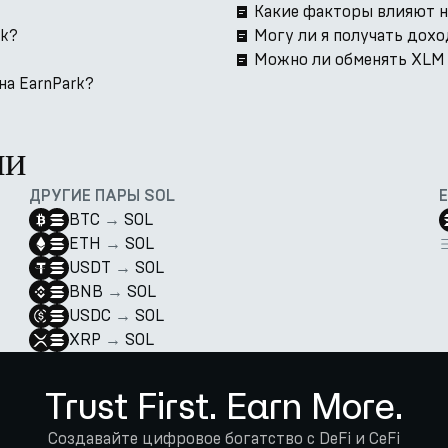
Какие факторы влияют н
rk?
Могу ли я получать дохо
Можно ли обменять XLM н
на EarnPark?
ии
ДРУГИЕ ПАРЫ SOL
BTC
→
SOL
ETH
→
SOL
USDT
→
SOL
BNB
→
SOL
USDC
→
SOL
XRP
→
SOL
Trust First. Earn More.
Создавайте цифровое богатство с DeFi и CeFi