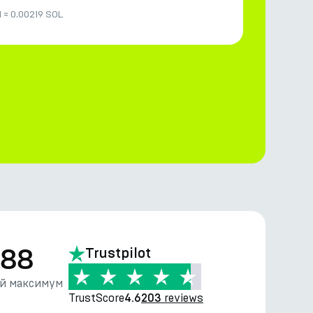
M
≈
0.00219 SOL
.88
Trustpilot
й максимум
TrustScore
reviews
4.6
203