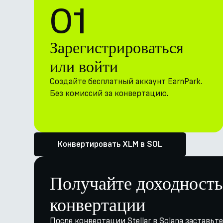
01
Зарегистрироваться
или войти
Создайте бесплатный аккаунт EarnPark.
Без комиссий за конвертацию.
Конвертировать XLM в SOL
Получайте доходность
конвертации
После конвертации Stellar в Solana заставьт