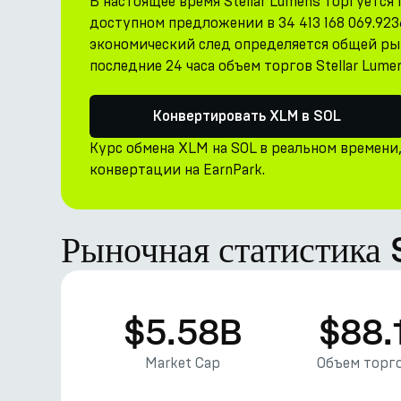
В настоящее время Stellar Lumens торгуется 
доступном предложении в 34 413 168 069.923
экономический след определяется общей рын
последние 24 часа объем торгов Stellar Lume
Конвертировать XLM в SOL
Курс обмена XLM на SOL в реальном времени
конвертации на EarnPark.
Рыночная статистика 
$5.58B
$88.
Market Cap
Объем торго