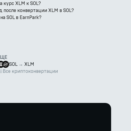
а курс XLM к SOL?
д после конвертации XLM в SOL?
а SOL в EarnPark?
ЕЩЕ
SOL
→
XLM
Все криптоконвертации