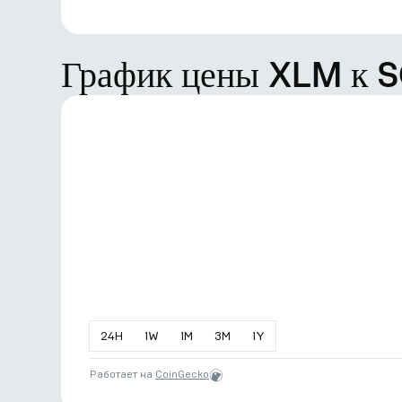
График цены XLM к 
24
H
1
W
1
M
3
M
1
Y
Работает на
CoinGecko