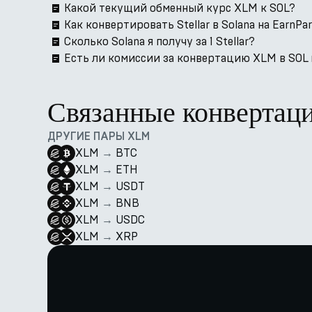
Какой текущий обменный курс XLM к SOL?
Как конвертировать Stellar в Solana на EarnPa
Сколько Solana я получу за 1 Stellar?
Есть ли комиссии за конвертацию XLM в SOL 
Связанные конвертац
ДРУГИЕ ПАРЫ XLM
XLM
→
BTC
XLM
→
ETH
XLM
→
USDT
XLM
→
BNB
XLM
→
USDC
XLM
→
XRP