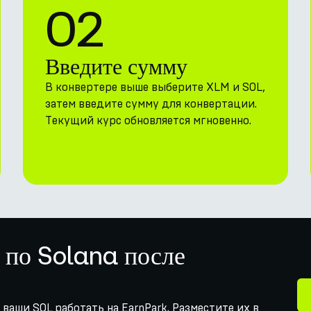
02
Введите сумму
В конвертере выше выберите XLM и SOL,
затем введите сумму для конвертации.
Текущий курс обновляется мгновенно.
 по Solana после
е ваши SOL работать на EarnPark. Разместите их в