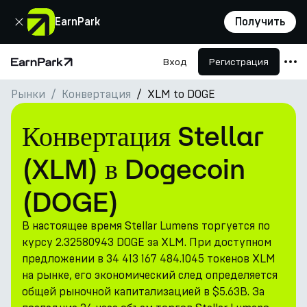
Закрыть
EarnPark
Получить
Вход
Регистрация
Главная страница
Рынки
Конвертация
XLM to DOGE
Продукты
Рынки
Конвертация Stellar
Калькуляторы
(XLM) в Dogecoin
Токен PARK
(DOGE)
Ресурсы
В настоящее время Stellar Lumens торгуется по
Компания
курсу 2.32580943 DOGE за XLM. При доступном
предложении в 34 413 167 484.1045 токенов XLM
на рынке, его экономический след определяется
общей рыночной капитализацией в $5.63B. За