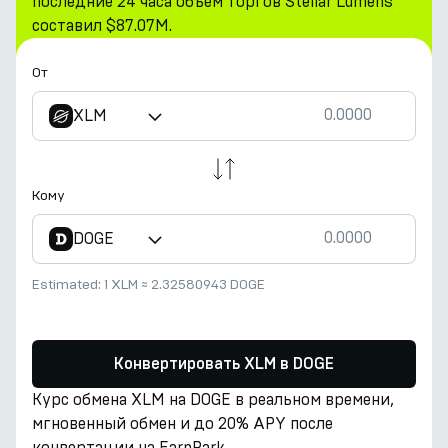
последние 24 часа объем торгов Stellar Lumens
составил $87.07M.
От
XLM
Кому
DOGE
Estimated:
1 XLM
≈
2.32580943 DOGE
Конвертировать XLM в DOGE
Курс обмена XLM на DOGE в реальном времени,
мгновенный обмен и до 20% APY после
конвертации на EarnPark.