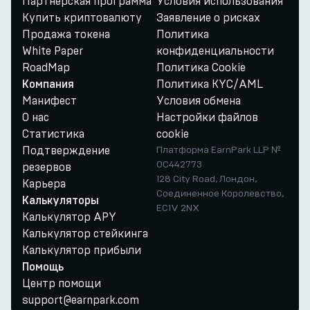
Партнёрская программа
Условия использования
Купить криптовалюту
Заявление о рисках
Продажа токена
Политика
White Paper
конфиденциальности
RoadMap
Политика Cookie
Политика KYC/AML
Компания
Манифест
Условия обмена
О нас
Настройки файлов
Статистика
cookie
Подтверждение
Платформа EarnPark LLP №
OC442773
резервов
128 City Road, Лондон,
Карьера
Соединенное Королевство,
Калькуляторы
EC1V 2NX
Калькулятор APY
Калькулятор стейкинга
Калькулятор прибыли
Помощь
Центр помощи
support@earnpark.com