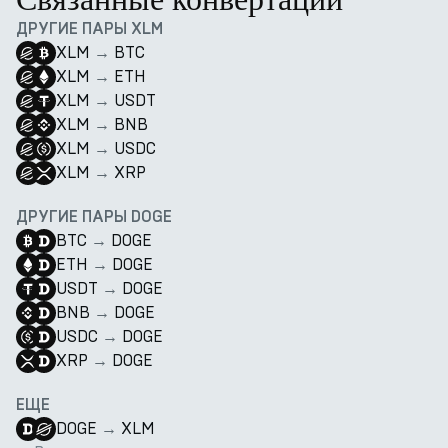
ДРУГИЕ ПАРЫ XLM
XLM
→
BTC
XLM
→
ETH
XLM
→
USDT
XLM
→
BNB
XLM
→
USDC
XLM
→
XRP
ДРУГИЕ ПАРЫ DOGE
BTC
→
DOGE
ETH
→
DOGE
USDT
→
DOGE
BNB
→
DOGE
USDC
→
DOGE
XRP
→
DOGE
ЕЩЕ
DOGE
→
XLM