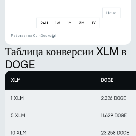
Цена
24
H
1
W
1
M
3
M
1
Y
Работает на
CoinGecko
Таблица конверсии XLM в
DOGE
XLM
DOGE
1 XLM
2.326 DOGE
5 XLM
11.629 DOGE
10 XLM
23.258 DOGE