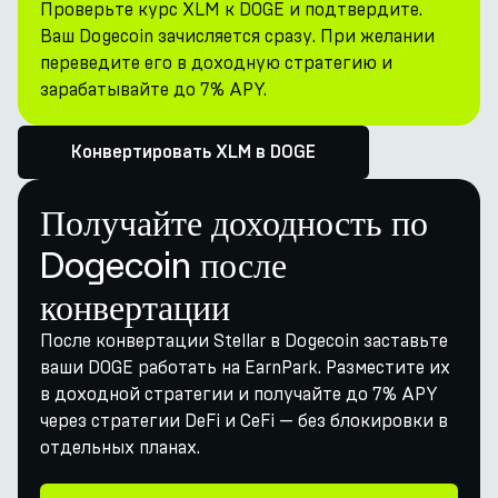
Проверьте курс XLM к DOGE и подтвердите.
Ваш Dogecoin зачисляется сразу. При желании
переведите его в доходную стратегию и
зарабатывайте до 7% APY.
Конвертировать XLM в DOGE
Получайте доходность по
Dogecoin после
конвертации
После конвертации Stellar в Dogecoin заставьте
ваши DOGE работать на EarnPark. Разместите их
в доходной стратегии и получайте до 7% APY
через стратегии DeFi и CeFi — без блокировки в
отдельных планах.