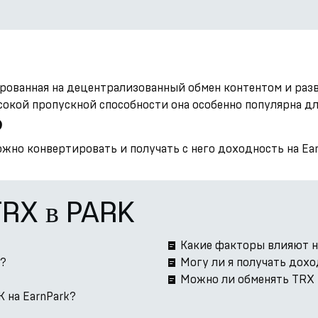
рованная на децентрализованный обмен контентом и раз
сокой пропускной способности она особенно популярна д
?
но конвертировать и получать с него доходность на Ear
TRX в PARK
Какие факторы влияют н
k?
Могу ли я получать дох
Можно ли обменять TRX 
 на EarnPark?