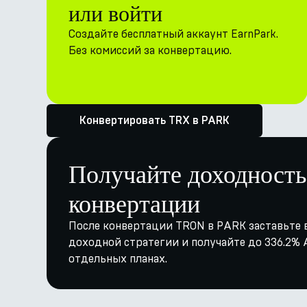
или войти
Создайте бесплатный аккаунт EarnPark.
Без комиссий за конвертацию.
Конвертировать TRX в PARK
Получайте доходность
конвертации
После конвертации TRON в PARK заставьте в
доходной стратегии и получайте до 336.2% A
отдельных планах.