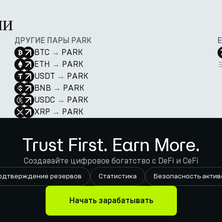
ии
ДРУГИЕ ПАРЫ PARK
BTC
→
PARK
ETH
→
PARK
USDT
→
PARK
BNB
→
PARK
USDC
→
PARK
XRP
→
PARK
Trust First. Earn More.
Создавайте цифровое богатство с DeFi и CeFi
одтверждение резервов
Статистика
Безопасность актив
Начать зарабатывать