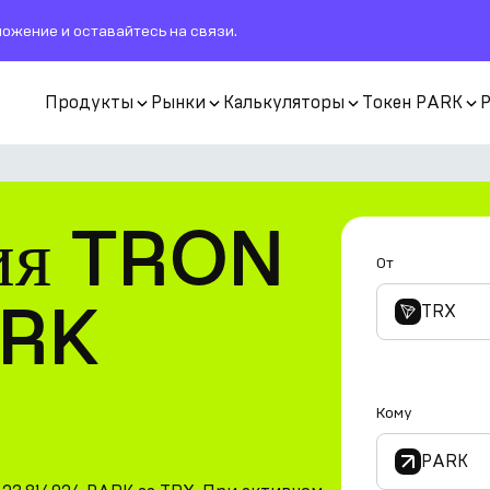
ожение и оставайтесь на связи.
Продукты
Рынки
Калькуляторы
Токен PARK
ия TRON
От
ARK
TRX
Кому
PARK