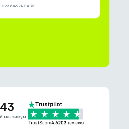
X
≈
23.814924 PARK
.43
Trustpilot
й максимум
TrustScore
reviews
4.6
203