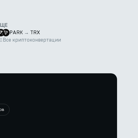
ЕЩЕ
PARK
→
TRX
Все криптоконвертации
ов