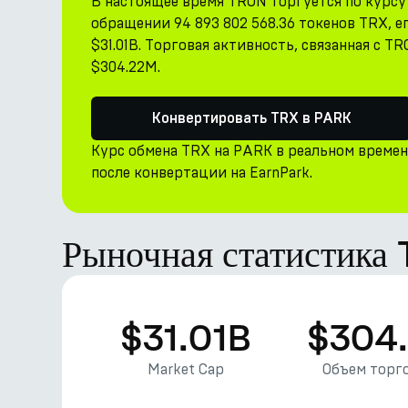
В настоящее время TRON торгуется по курсу
обращении 94 893 802 568.36 токенов TRX, е
$31.01B. Торговая активность, связанная с TR
$304.22M.
Конвертировать TRX в PARK
Курс обмена TRX на PARK в реальном време
после конвертации на EarnPark.
Рыночная статистика
$31.01B
$304
Market Cap
Объем торго