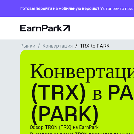
Готовы перейти на мобильную версию?
Установите прил
Главная страница
Рынки
Конвертация
TRX to PARK
Продукты
Конвертац
Рынки
Калькуляторы
(TRX) в P
Токен PARK
(PARK)
Ресурсы
Компания
Обзор TRON (TRX) на EarnPark