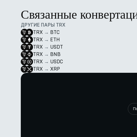
Связанные конвертац
ДРУГИЕ ПАРЫ TRX
TRX
→
BTC
TRX
→
ETH
TRX
→
USDT
TRX
→
BNB
TRX
→
USDC
TRX
→
XRP
П