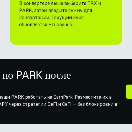
В конвертере выше выберите TRX и
PARK, затем введите сумму для
конвертации. Текущий курс
обновляется мгновенно.
 по PARK после
аши PARK работать на EarnPark. Разместите их в
PY через стратегии DeFi и CeFi — без блокировки в