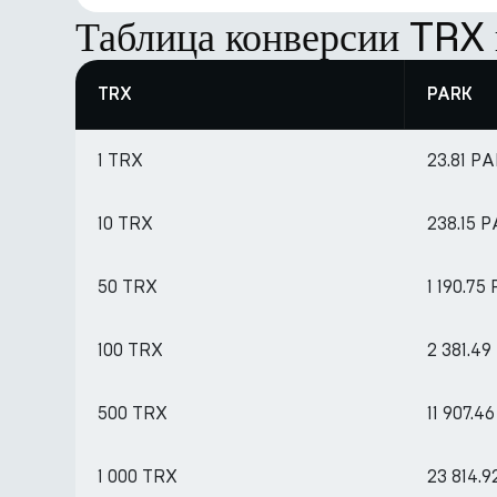
Таблица конверсии TRX
TRX
PARK
1 TRX
23.81 P
10 TRX
238.15 
50 TRX
1 190.75
100 TRX
2 381.4
500 TRX
11 907.4
1 000 TRX
23 814.