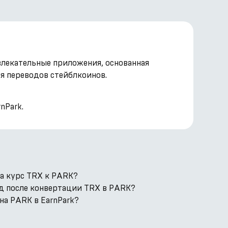
влекательные приложения, основанная
ля переводов стейблкоинов.
nPark.
а курс TRX к PARK?
од после конвертации TRX в PARK?
на PARK в EarnPark?