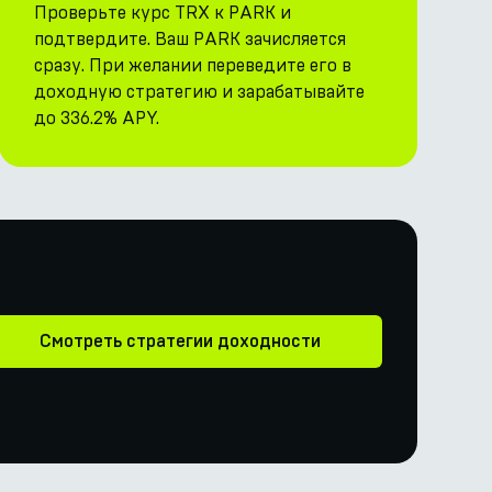
Проверьте курс TRX к PARK и
подтвердите. Ваш PARK зачисляется
сразу. При желании переведите его в
доходную стратегию и зарабатывайте
до 336.2% APY.
Смотреть стратегии доходности