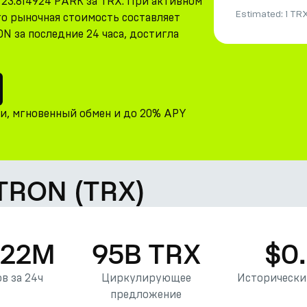
 23.814924 PARK за TRX. При активном
Estimated:
1 TR
го рыночная стоимость составляет
ON за последние 24 часа, достигла
ни, мгновенный обмен и до 20% APY
 TRON (TRX)
.22M
95B TRX
$0
в за 24ч
Циркулирующее
Исторически
предложение