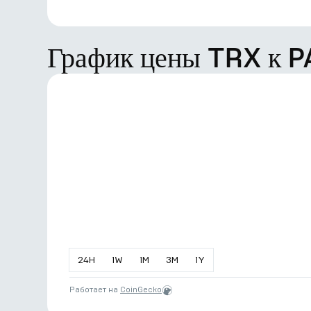
График цены TRX к 
24
H
1
W
1
M
3
M
1
Y
Работает на
CoinGecko