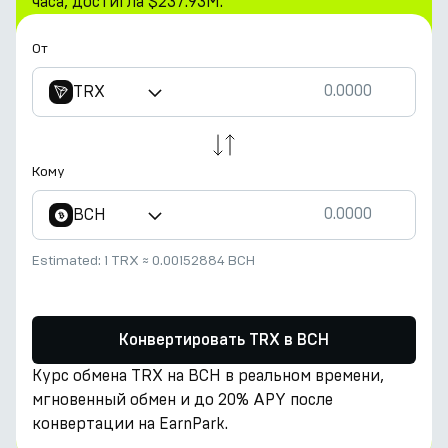
часа, достигла $237.93M.
От
TRX
Кому
BCH
Estimated:
1 TRX
≈
0.00152884 BCH
Конвертировать TRX в BCH
Курс обмена TRX на BCH в реальном времени,
мгновенный обмен и до 20% APY после
конвертации на EarnPark.