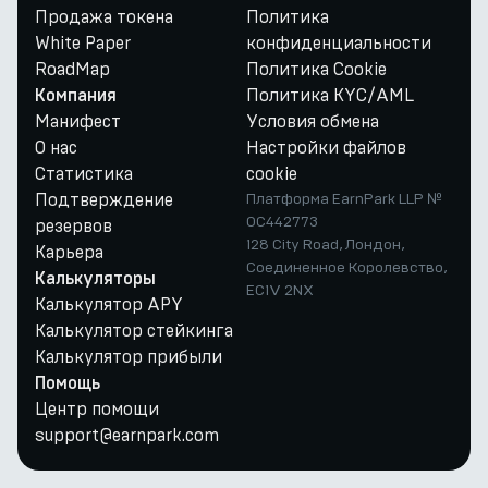
Продажа токена
Политика
White Paper
конфиденциальности
RoadMap
Политика Cookie
Политика KYC/AML
Компания
Манифест
Условия обмена
О нас
Настройки файлов
Статистика
cookie
Подтверждение
Платформа EarnPark LLP №
OC442773
резервов
128 City Road, Лондон,
Карьера
Соединенное Королевство,
Калькуляторы
EC1V 2NX
Калькулятор APY
Калькулятор стейкинга
Калькулятор прибыли
Помощь
Центр помощи
support@earnpark.com