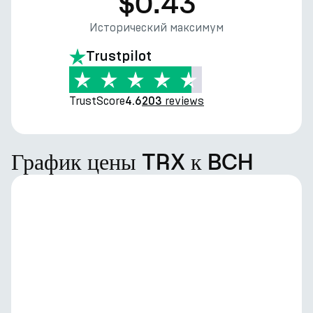
$0.43
Исторический максимум
Trustpilot
TrustScore
reviews
4.6
203
График цены TRX к BCH