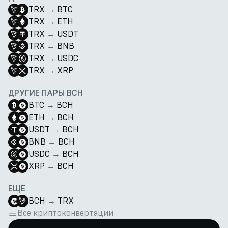
TRX
→
BTC
TRX
→
ETH
TRX
→
USDT
TRX
→
BNB
TRX
→
USDC
TRX
→
XRP
ДРУГИЕ ПАРЫ BCH
BTC
→
BCH
ETH
→
BCH
USDT
→
BCH
BNB
→
BCH
USDC
→
BCH
XRP
→
BCH
ЕЩЕ
BCH
→
TRX
Все криптоконвертации