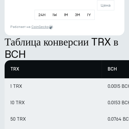
Цена
24
H
1
W
1
M
3
M
1
Y
Работает на
CoinGecko
Таблица конверсии TRX в
BCH
TRX
BCH
1 TRX
0.0015 BC
10 TRX
0.0153 BC
50 TRX
0.0764 B