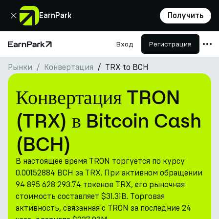
Закрыть
EarnPark
Получить
Вход
Регистрация
Главная страница
Рынки
Конвертация
TRX to BCH
Продукты
Рынки
Конвертация TRON
Калькуляторы
(TRX) в Bitcoin Cash
Токен PARK
(BCH)
Ресурсы
В настоящее время TRON торгуется по курсу
Компания
0.00152884 BCH за TRX. При активном обращении
94 895 628 293.74 токенов TRX, его рыночная
стоимость составляет $31.31B. Торговая
активность, связанная с TRON за последние 24