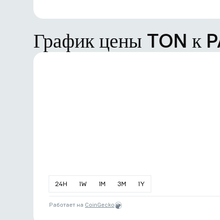
График цены TON к 
24
H
1
W
1
M
3
M
1
Y
Работает на
CoinGecko