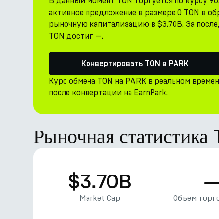
В данный момент TON торгуется по курсу 96
активное предложение в размере 0 TON в о
рыночную капитализацию в $3.70B. За послед
TON достиг —.
Конвертировать TON в PARK
Курс обмена TON на PARK в реальном време
после конвертации на EarnPark.
Рыночная статистика
$3.70B
Market Cap
Объем торго