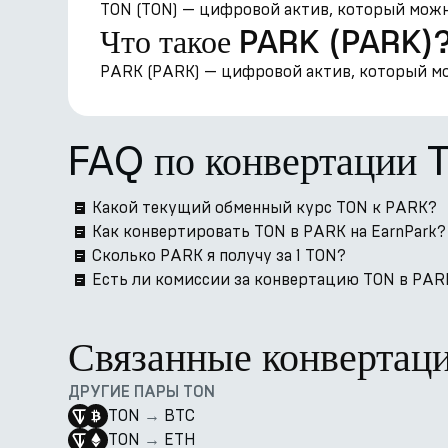
TON (TON) — цифровой актив, который можно
Что такое PARK (PARK)
PARK (PARK) — цифровой актив, который мож
FAQ по конвертации 
Какой текущий обменный курс TON к PARK?
Как конвертировать TON в PARK на EarnPark?
Сколько PARK я получу за 1 TON?
Есть ли комиссии за конвертацию TON в PARK
Связанные конвертац
ДРУГИЕ ПАРЫ TON
TON
→
BTC
TON
→
ETH