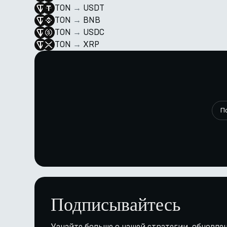
TON
→
USDT
TON
→
BNB
TON
→
USDC
TON
→
XRP
П
Подписывайтесь
Узнайте больше о нашей стратегии, обновлен