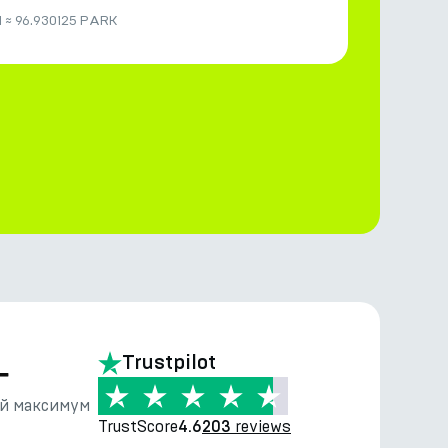
N
≈
96.930125 PARK
—
Trustpilot
й максимум
TrustScore
reviews
4.6
203