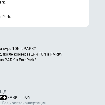
rk.
nPark.
а курс TON к PARK?
од после конвертации TON в PARK?
на PARK в EarnPark?
ЕЩЕ
PARK
→
TON
Все криптоконвертации