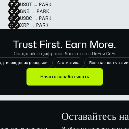
USDT
→
PARK
BNB
→
PARK
USDC
→
PARK
XRP
→
PARK
Trust First. Earn More.
Создавайте цифровое богатство с DeFi и CeFi
одтверждение резервов
Статистика
Безопасность актив
Начать зарабатывать
Оставайтесь на
иях, новых ставках и
Мы будем отправлять вам нов