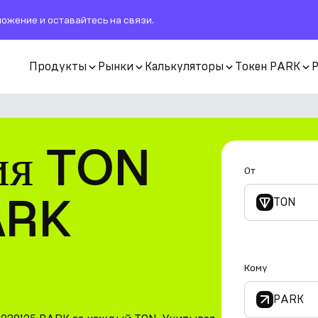
ожение и оставайтесь на связи.
Продукты
Рынки
Калькуляторы
Токен PARK
ия TON
От
ARK
TON
Кому
PARK