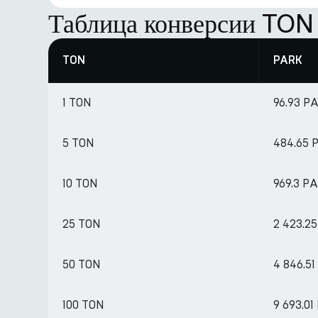
Таблица конверсии TON
TON
PARK
1 TON
96.93 P
5 TON
484.65 
10 TON
969.3 P
25 TON
2 423.2
50 TON
4 846.5
100 TON
9 693.0