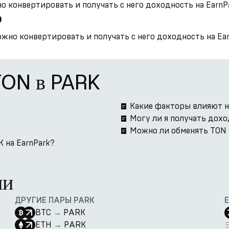
 конвертировать и получать с него доходность на EarnPa
?
но конвертировать и получать с него доходность на Ear
TON в PARK
Какие факторы влияют н
Могу ли я получать дох
Можно ли обменять TON 
 на EarnPark?
ии
ДРУГИЕ ПАРЫ PARK
BTC
→
PARK
ETH
→
PARK