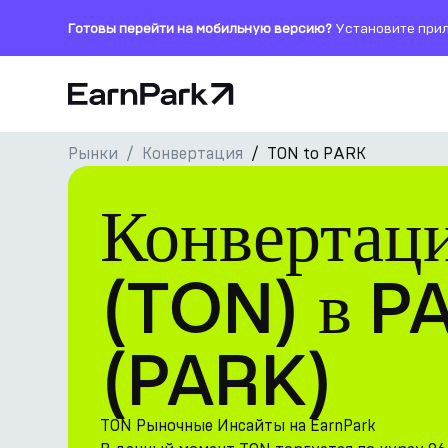
Готовы перейти на мобильную версию?
Установите прил
Главная страница
Рынки
Конвертация
TON to PARK
Продукты
Конвертац
Рынки
Калькуляторы
(TON) в P
Токен PARK
(PARK)
Ресурсы
Компания
TON Рыночные Инсайты на EarnPark