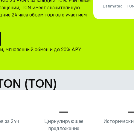
.930125 PARK за каждый TON. Учитывая
Estimated:
1 TO
бращении, TON имеет значительную
ние 24 часа объем торгов с участием
ни, мгновенный обмен и до 20% APY
 TON (TON)
—
—
в за 24ч
Циркулирующее
Исторически
предложение