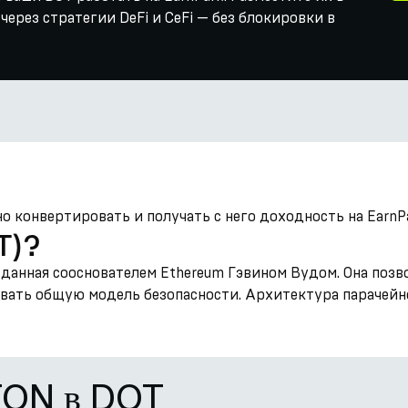
ерез стратегии DeFi и CeFi — без блокировки в
 конвертировать и получать с него доходность на EarnPa
T)?
зданная сооснователем Ethereum Гэвином Вудом. Она поз
вать общую модель безопасности. Архитектура парачей
TON в DOT