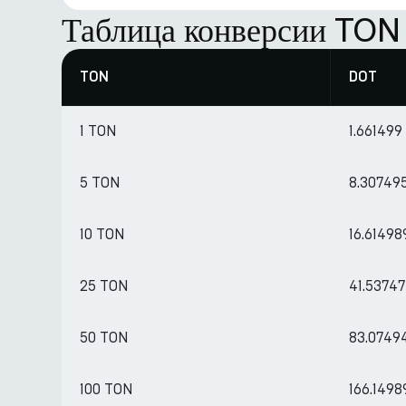
Таблица конверсии TON
TON
DOT
1 TON
1.661499
5 TON
8.30749
10 TON
16.6149
25 TON
41.5374
50 TON
83.0749
100 TON
166.1498