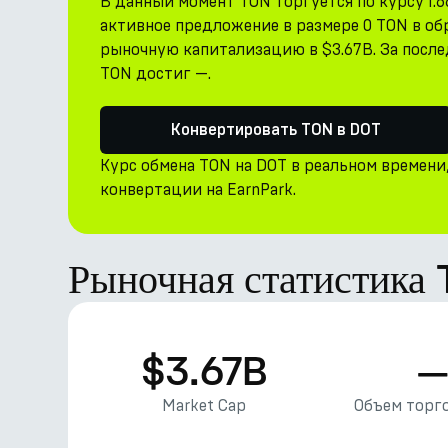
В данный момент TON торгуется по курсу 1.
активное предложение в размере 0 TON в о
рыночную капитализацию в $3.67B. За послед
TON достиг —.
Конвертировать TON в DOT
Курс обмена TON на DOT в реальном времени
конвертации на EarnPark.
Рыночная статистика
$3.67B
Market Cap
Объем торго