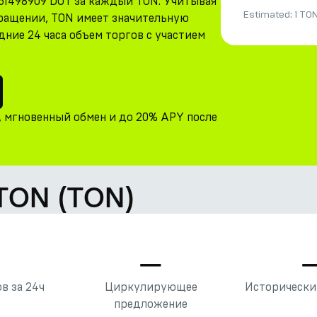
661498909 DOT за каждый TON. Учитывая
Estimated:
1 TO
бращении, TON имеет значительную
ние 24 часа объем торгов с участием
, мгновенный обмен и до 20% APY после
 TON (TON)
—
—
в за 24ч
Циркулирующее
Исторически
предложение