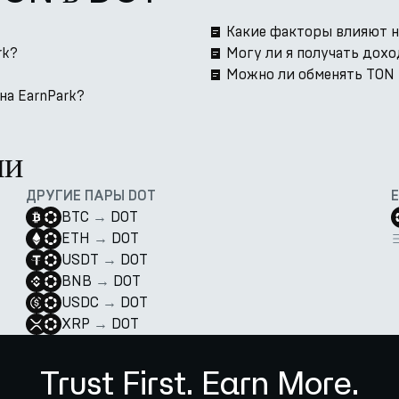
Какие факторы влияют н
rk?
Могу ли я получать дох
Можно ли обменять TON н
на EarnPark?
ии
ДРУГИЕ ПАРЫ DOT
BTC
→
DOT
ETH
→
DOT
USDT
→
DOT
BNB
→
DOT
USDC
→
DOT
XRP
→
DOT
Trust First. Earn More.