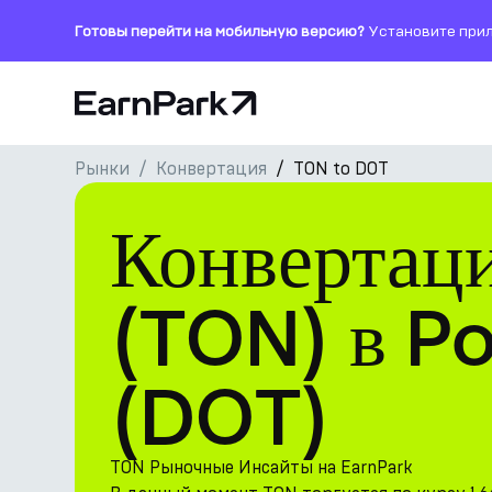
Готовы перейти на мобильную версию?
Установите прил
Главная страница
Рынки
Конвертация
TON to DOT
Продукты
Конвертац
Рынки
Калькуляторы
(TON) в P
Токен PARK
(DOT)
Ресурсы
Компания
TON Рыночные Инсайты на EarnPark