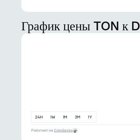
График цены TON к 
24
H
1
W
1
M
3
M
1
Y
Работает на
CoinGecko