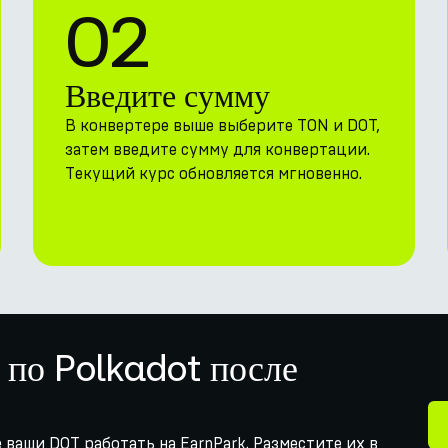
02
Введите сумму
В конвертере выше выберите TON и DOT,
затем введите сумму для конвертации.
Текущий курс обновляется мгновенно.
 по Polkadot после
 ваши DOT работать на EarnPark. Разместите их в