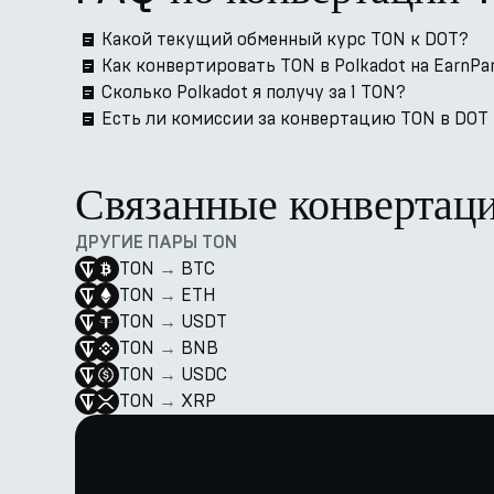
Какой текущий обменный курс TON к DOT?
Как конвертировать TON в Polkadot на EarnPa
Сколько Polkadot я получу за 1 TON?
Есть ли комиссии за конвертацию TON в DOT 
Связанные конвертац
ДРУГИЕ ПАРЫ TON
TON
→
BTC
TON
→
ETH
TON
→
USDT
TON
→
BNB
TON
→
USDC
TON
→
XRP