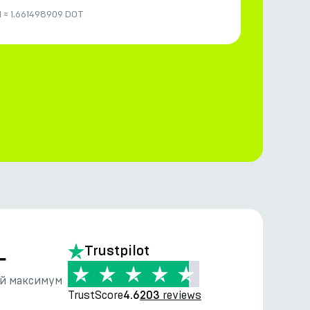
N
≈
1.661498909 DOT
—
Trustpilot
й максимум
TrustScore
reviews
4.6
203