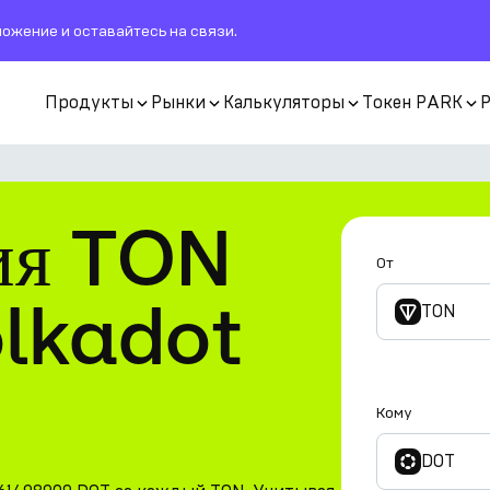
ожение и оставайтесь на связи.
Продукты
Рынки
Калькуляторы
Токен PARK
ия TON
От
olkadot
TON
Кому
DOT