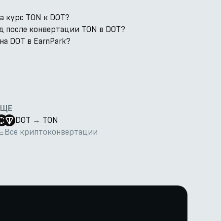
а курс TON к DOT?
од после конвертации TON в DOT?
а DOT в EarnPark?
ЕЩЕ
DOT
→
TON
Все криптоконвертации