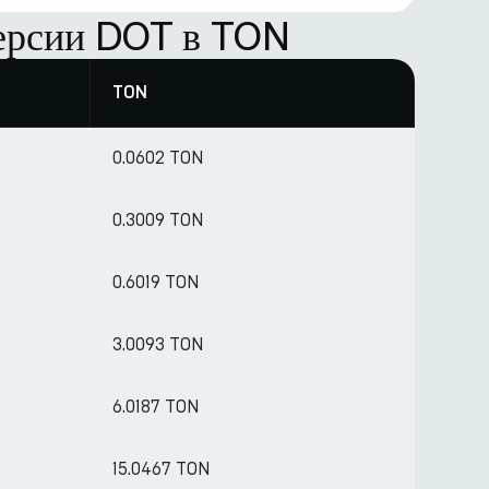
ерсии DOT в TON
TON
0.0602 TON
0.3009 TON
0.6019 TON
3.0093 TON
6.0187 TON
15.0467 TON