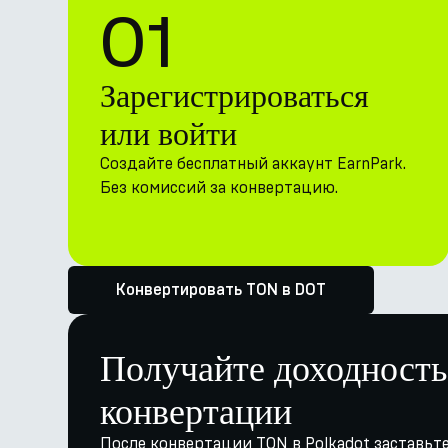
01
Зарегистрироваться
или войти
Создайте бесплатный аккаунт EarnPark.
Без комиссий за конвертацию.
Конвертировать TON в DOT
Получайте доходность
конвертации
После конвертации TON в Polkadot заставьте