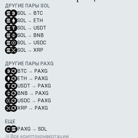
ДРУГИЕ ПАРЫ SOL
SOL
→
BTC
SOL
→
ETH
SOL
→
USDT
SOL
→
BNB
SOL
→
USDC
SOL
→
XRP
ДРУГИЕ ПАРЫ PAXG
BTC
→
PAXG
ETH
→
PAXG
USDT
→
PAXG
BNB
→
PAXG
USDC
→
PAXG
XRP
→
PAXG
ЕЩЕ
PAXG
→
SOL
Все криптоконвертации