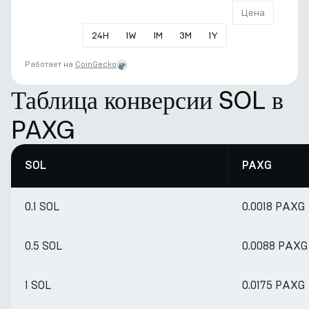
Цена
24
H
1
W
1
M
3
M
1
Y
Работает на
CoinGecko
Таблица конверсии SOL в
PAXG
SOL
PAXG
0.1 SOL
0.0018 PAXG
0.5 SOL
0.0088 PAXG
1 SOL
0.0175 PAXG