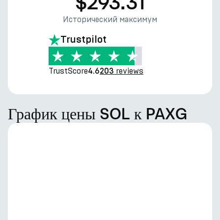
$293.31
Исторический максимум
Trustpilot
TrustScore
reviews
4.6
203
График цены SOL к PAXG