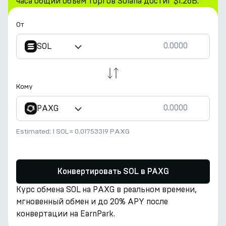
часа общий объем торгов Solana достиг $1.26B.
От
SOL
Кому
PAXG
Estimated:
1 SOL
≈
0.01753319 PAXG
Конвертировать SOL в PAXG
Курс обмена SOL на PAXG в реальном времени,
мгновенный обмен и до 20% APY после
конвертации на EarnPark.