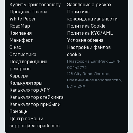
Купить криптовалюту
Заявление о рисках
Продажа токена
Политика
White Paper
конфиденциальности
RoadMap
Политика Cookie
Политика KYC/AML
Компания
Манифест
Условия обмена
О нас
Настройки файлов
Статистика
cookie
Подтверждение
Платформа EarnPark LLP №
OC442773
резервов
128 City Road, Лондон,
Карьера
Соединенное Королевство,
Калькуляторы
EC1V 2NX
Калькулятор APY
Калькулятор стейкинга
Калькулятор прибыли
Помощь
Центр помощи
support@earnpark.com