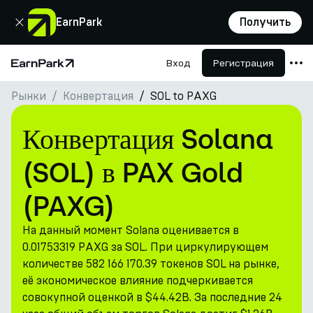
Закрыть
EarnPark
Получить
Вход
Регистрация
Главная страница
Рынки
Конвертация
SOL to PAXG
Продукты
Рынки
Конвертация Solana
Калькуляторы
(SOL) в PAX Gold
Токен PARK
(PAXG)
Ресурсы
На данный момент Solana оценивается в
Компания
0.01753319 PAXG за SOL. При циркулирующем
количестве 582 166 170.39 токенов SOL на рынке,
её экономическое влияние подчеркивается
совокупной оценкой в $44.42B. За последние 24