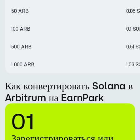
50 ARB
0.05 
100 ARB
0.1 SO
500 ARB
0.51 
1 000 ARB
1.03 
Как конвертировать Solana в
Arbitrum на EarnPark
01
Зарегистрироваться или