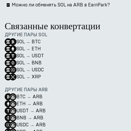
Можно ли обменять SOL на ARB в EarnPark?
Связанные конвертации
ДРУГИЕ ПАРЫ SOL
SOL
→
BTC
SOL
→
ETH
SOL
→
USDT
SOL
→
BNB
SOL
→
USDC
SOL
→
XRP
ДРУГИЕ ПАРЫ ARB
BTC
→
ARB
ETH
→
ARB
USDT
→
ARB
BNB
→
ARB
USDC
→
ARB