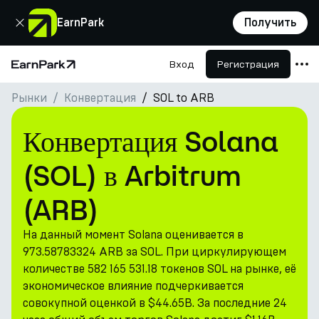
Закрыть
EarnPark
Получить
Вход
Регистрация
Главная страница
Рынки
Конвертация
SOL to ARB
Продукты
Рынки
Конвертация Solana
Калькуляторы
(SOL) в Arbitrum
Токен PARK
(ARB)
Ресурсы
На данный момент Solana оценивается в
Компания
973.58783324 ARB за SOL. При циркулирующем
количестве 582 165 531.18 токенов SOL на рынке, её
экономическое влияние подчеркивается
совокупной оценкой в $44.65B. За последние 24