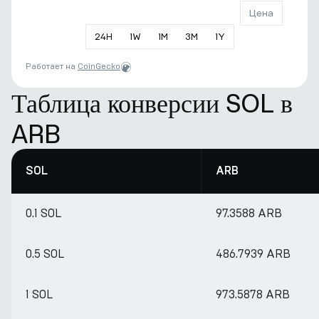
Цена
24
H
1
W
1
M
3
M
1
Y
Работает на
CoinGecko
Таблица конверсии SOL в
ARB
SOL
ARB
0.1 SOL
97.3588 ARB
0.5 SOL
486.7939 ARB
1 SOL
973.5878 ARB