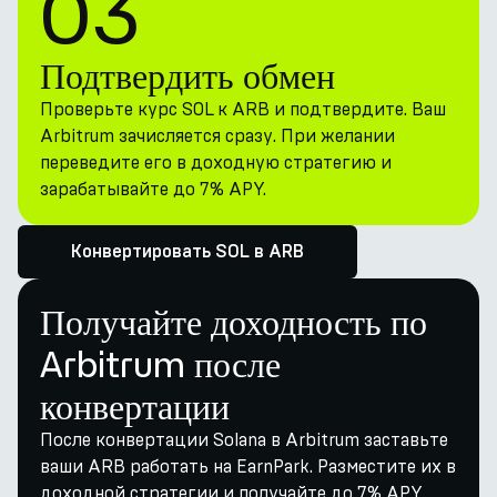
03
Подтвердить обмен
Проверьте курс SOL к ARB и подтвердите. Ваш
Arbitrum зачисляется сразу. При желании
переведите его в доходную стратегию и
зарабатывайте до 7% APY.
Конвертировать SOL в ARB
Получайте доходность по
Arbitrum после
конвертации
После конвертации Solana в Arbitrum заставьте
ваши ARB работать на EarnPark. Разместите их в
доходной стратегии и получайте до 7% APY