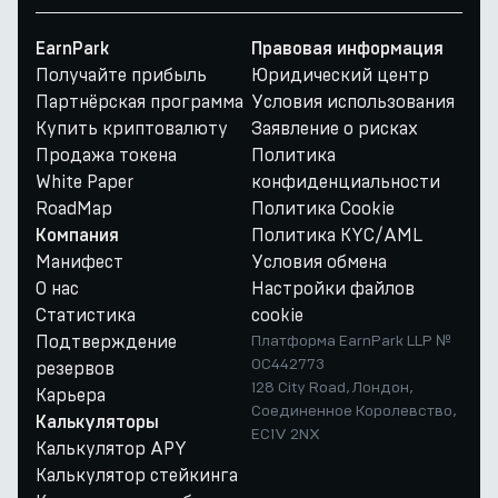
EarnPark
Правовая информация
Получайте прибыль
Юридический центр
Партнёрская программа
Условия использования
Купить криптовалюту
Заявление о рисках
Продажа токена
Политика
White Paper
конфиденциальности
RoadMap
Политика Cookie
Политика KYC/AML
Компания
Манифест
Условия обмена
О нас
Настройки файлов
Статистика
cookie
Подтверждение
Платформа EarnPark LLP №
OC442773
резервов
128 City Road, Лондон,
Карьера
Соединенное Королевство,
Калькуляторы
EC1V 2NX
Калькулятор APY
Калькулятор стейкинга