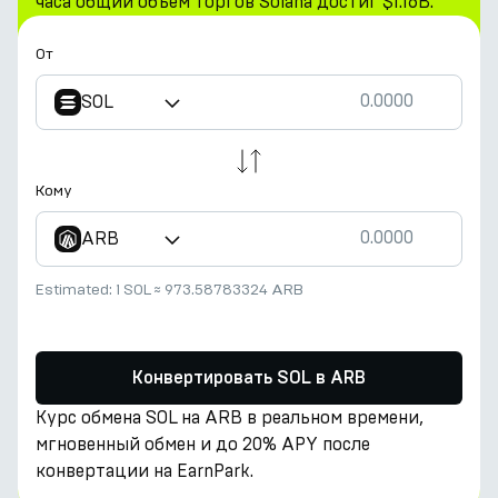
часа общий объем торгов Solana достиг $1.16B.
От
SOL
Кому
ARB
Estimated:
1 SOL
≈
973.58783324 ARB
Конвертировать SOL в ARB
Курс обмена SOL на ARB в реальном времени,
мгновенный обмен и до 20% APY после
конвертации на EarnPark.