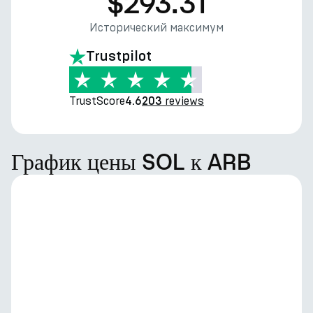
$293.31
Исторический максимум
Trustpilot
TrustScore
reviews
4.6
203
График цены SOL к ARB