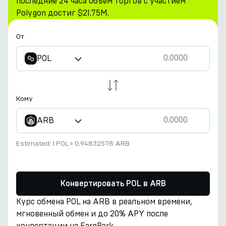
последние 24 часа объем торгов с участием
Polygon достиг $21.75M.
От
POL
Кому
ARB
Estimated:
1 POL
≈
0.94832578 ARB
Конвертировать POL в ARB
Курс обмена POL на ARB в реальном времени,
мгновенный обмен и до 20% APY после
конвертации на EarnPark.