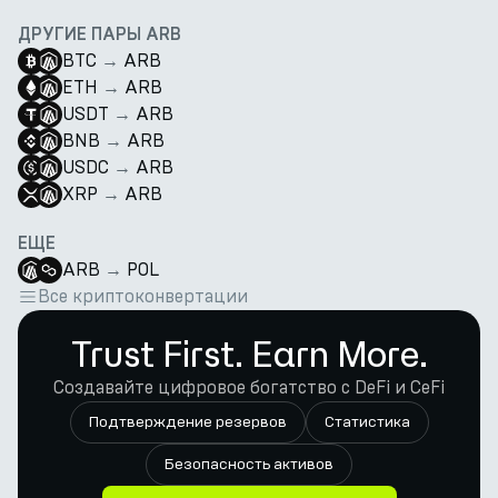
ДРУГИЕ ПАРЫ ARB
BTC
→
ARB
ETH
→
ARB
USDT
→
ARB
BNB
→
ARB
USDC
→
ARB
XRP
→
ARB
ЕЩЕ
ARB
→
POL
Все криптоконвертации
Trust First. Earn More.
Создавайте цифровое богатство с DeFi и CeFi
Подтверждение резервов
Статистика
Безопасность активов