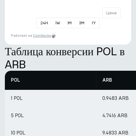
Цена
24
H
1
W
1
M
3
M
1
Y
Работает на
CoinGecko
Таблица конверсии POL в
ARB
POL
ARB
1 POL
0.9483 ARB
5 POL
4.7416 ARB
10 POL
9.4833 ARB