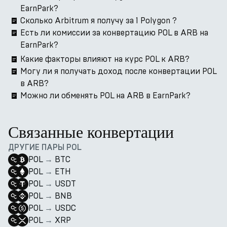
EarnPark?
Сколько Arbitrum я получу за 1 Polygon ?
Есть ли комиссии за конвертацию POL в ARB на
EarnPark?
Какие факторы влияют на курс POL к ARB?
Могу ли я получать доход после конвертации POL
в ARB?
Можно ли обменять POL на ARB в EarnPark?
Связанные конвертации
ДРУГИЕ ПАРЫ POL
POL
→
BTC
POL
→
ETH
POL
→
USDT
POL
→
BNB
POL
→
USDC
POL
→
XRP