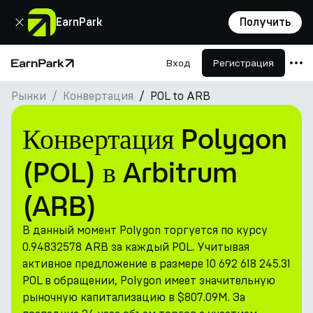
Закрыть
EarnPark
Получить
Вход
Регистрация
Главная страница
Рынки
Конвертация
POL to ARB
Продукты
Рынки
Конвертация Polygon
Калькуляторы
(POL) в Arbitrum
Токен PARK
(ARB)
Ресурсы
В данный момент Polygon торгуется по курсу
Компания
0.94832578 ARB за каждый POL. Учитывая
активное предложение в размере 10 692 618 245.31
POL в обращении, Polygon имеет значительную
рыночную капитализацию в $807.09M. За