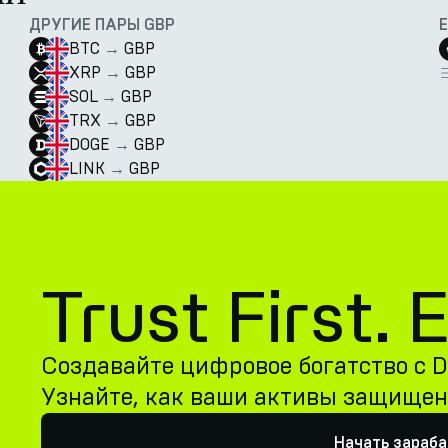
ДРУГИЕ ПАРЫ GBP
BTC
→
GBP
XRP
→
GBP
SOL
→
GBP
TRX
→
GBP
DOGE
→
GBP
LINK
→
GBP
Trust First.
Создавайте цифровое богатство с De
Узнайте, как ваши активы защище
Начать зараб