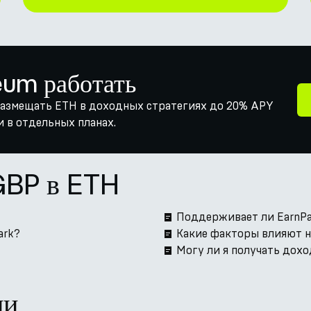
eum работать
 размещать ETH в доходных стратегиях до 20% APY
и в отдельных планах.
GBP в ETH
Поддерживает ли EarnPa
ark?
Какие факторы влияют н
Могу ли я получать дохо
ии