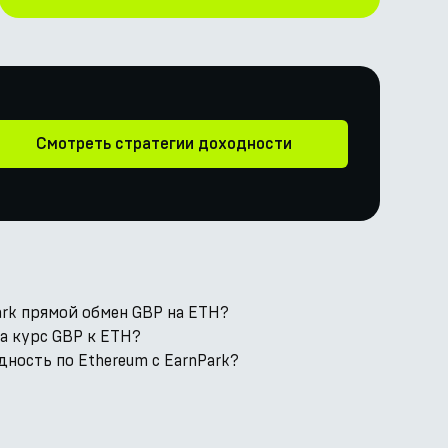
Смотреть стратегии доходности
rk прямой обмен GBP на ETH?
а курс GBP к ETH?
дность по Ethereum с EarnPark?