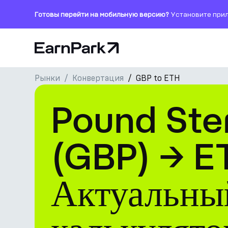
Готовы перейти на мобильную версию?
Установите прил
Главная страница
Рынки
Конвертация
GBP to ETH
Продукты
Pound Ste
Рынки
Калькуляторы
(GBP) → E
Токен PARK
Актуальный
Ресурсы
Компания