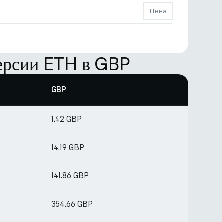
Цена
ерсии ETH в GBP
GBP
1.42 GBP
14.19 GBP
141.86 GBP
354.66 GBP