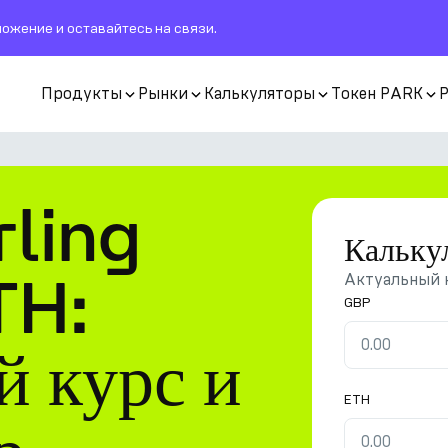
ожение и оставайтесь на связи.
Продукты
Рынки
Калькуляторы
Токен PARK
rling
Кальку
TH:
Актуальный 
GBP
 курс и
ETH