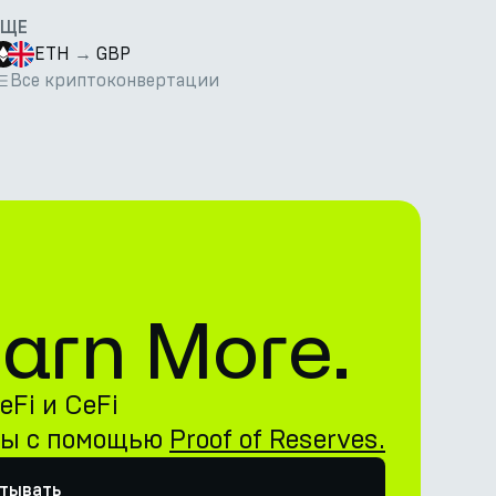
ЕЩЕ
ETH
→
GBP
Все криптоконвертации
 Earn More.
Fi и CeFi
ны с помощью
Proof of Reserves.
атывать