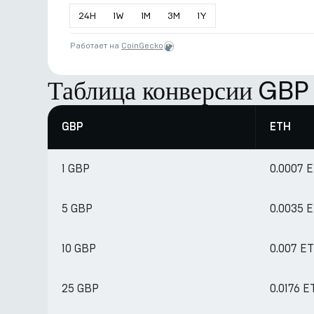
24
H
1
W
1
M
3
M
1
Y
Работает на
CoinGecko
Таблица конверсии GBP
GBP
ETH
1 GBP
0.0007 
5 GBP
0.0035 
10 GBP
0.007 E
25 GBP
0.0176 