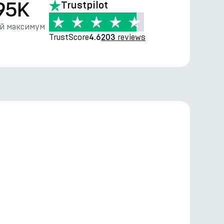
95K
Trustpilot
й максимум
TrustScore
reviews
4.6
203