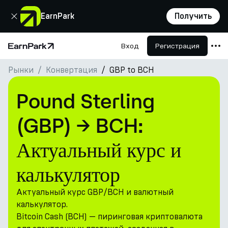
Закрыть
EarnPark
Получить
Вход
Регистрация
Главная страница
Рынки
Конвертация
GBP to BCH
Продукты
Рынки
Pound Sterling
Калькуляторы
(GBP) → BCH:
Токен PARK
Актуальный курс и
Ресурсы
калькулятор
Компания
Актуальный курс GBP/BCH и валютный
калькулятор.
Bitcoin Cash (BCH) — пиринговая криптовалюта