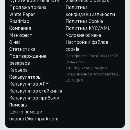
Купить криптовалюту
Заявление о рисках
Продажа токена
Политика
White Paper
конфиденциальности
RoadMap
Политика Cookie
Политика KYC/AML
Компания
Манифест
Условия обмена
О нас
Настройки файлов
Статистика
cookie
Подтверждение
Платформа EarnPark LLP №
OC442773
резервов
128 City Road, Лондон,
Карьера
Соединенное Королевство,
Калькуляторы
EC1V 2NX
Калькулятор APY
Калькулятор стейкинга
Калькулятор прибыли
Помощь
Центр помощи
support@earnpark.com