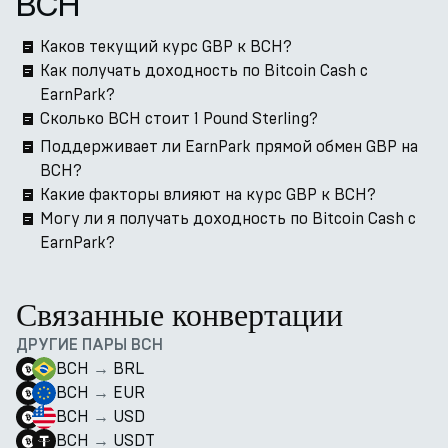
BCH
Каков текущий курс GBP к BCH?
Как получать доходность по Bitcoin Cash с
EarnPark?
Сколько BCH стоит 1 Pound Sterling?
Поддерживает ли EarnPark прямой обмен GBP на
BCH?
Какие факторы влияют на курс GBP к BCH?
Могу ли я получать доходность по Bitcoin Cash с
EarnPark?
Связанные конвертации
ДРУГИЕ ПАРЫ BCH
BCH
→
BRL
BCH
→
EUR
BCH
→
USD
BCH
→
USDT