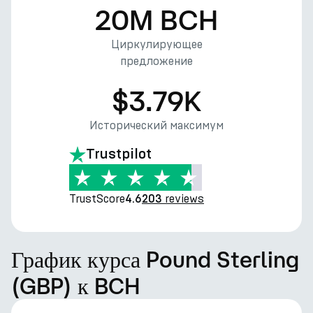
20M BCH
Циркулирующее
предложение
$3.79K
Исторический максимум
Trustpilot
TrustScore
reviews
4.6
203
График курса Pound Sterling
(GBP) к BCH