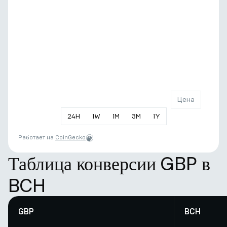
Цена
24
H
1
W
1
M
3
M
1
Y
Работает на
CoinGecko
Таблица конверсии GBP в
BCH
GBP
BCH