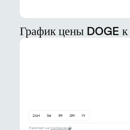
График цены DOGE к
24
H
1
W
1
M
3
M
1
Y
Работает на
CoinGecko