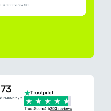
GE
≈
0.00095214 SOL
.73
Trustpilot
й максимум
TrustScore
reviews
4.6
203