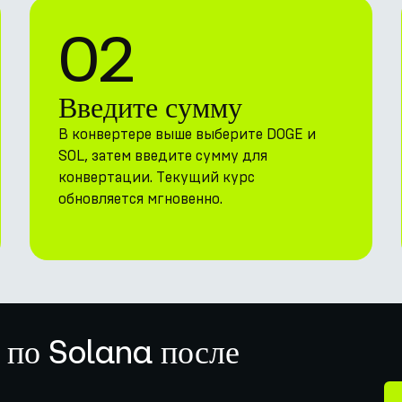
02
Введите сумму
В конвертере выше выберите DOGE и
SOL, затем введите сумму для
конвертации. Текущий курс
обновляется мгновенно.
 по Solana после