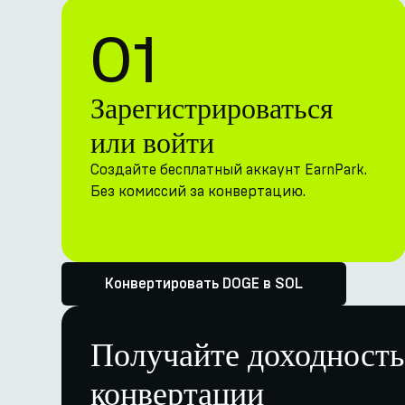
01
Зарегистрироваться
или войти
Создайте бесплатный аккаунт EarnPark.
Без комиссий за конвертацию.
Конвертировать DOGE в SOL
Получайте доходность
конвертации