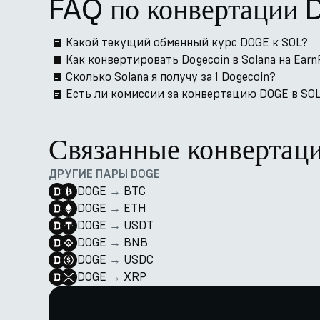
FAQ по конвертации
Какой текущий обменный курс DOGE к SOL?
Как конвертировать Dogecoin в Solana на Earn
Сколько Solana я получу за 1 Dogecoin?
Есть ли комиссии за конвертацию DOGE в SOL
Связанные конвертац
ДРУГИЕ ПАРЫ DOGE
DOGE
→
BTC
DOGE
→
ETH
DOGE
→
USDT
DOGE
→
BNB
DOGE
→
USDC
DOGE
→
XRP