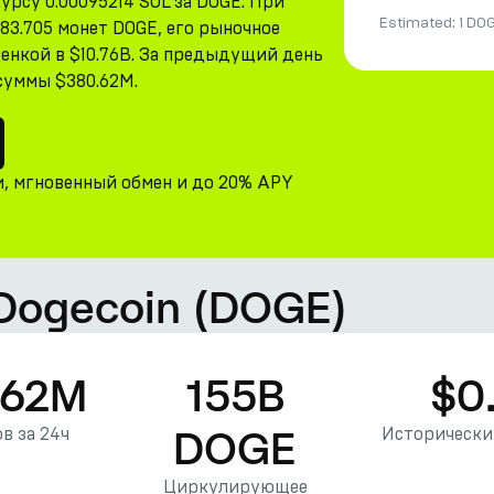
урсу 0.00095214 SOL за DOGE. При
Estimated:
1 DO
83.705 монет DOGE, его рыночное
енкой в $10.76B. За предыдущий день
 суммы $380.62M.
и, мгновенный обмен и до 20% APY
 Dogecoin (DOGE)
.62M
155B
$0
DOGE
в за 24ч
Исторически
Циркулирующее