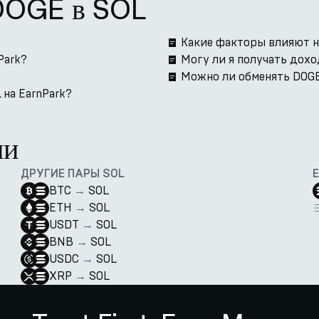
 DOGE в SOL
Какие факторы влияют н
Park?
Могу ли я получать дохо
Можно ли обменять DOGE 
 на EarnPark?
ии
ДРУГИЕ ПАРЫ SOL
BTC
→
SOL
ETH
→
SOL
USDT
→
SOL
BNB
→
SOL
USDC
→
SOL
XRP
→
SOL