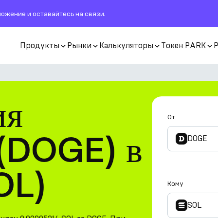
ожение и оставайтесь на связи.
Продукты
Рынки
Калькуляторы
Токен PARK
ия
От
(DOGE) в
DOGE
OL)
Кому
SOL