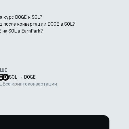
а курс DOGE к SOL?
д после конвертации DOGE в SOL?
на SOL в EarnPark?
ЕЩЕ
SOL
→
DOGE
Все криптоконвертации