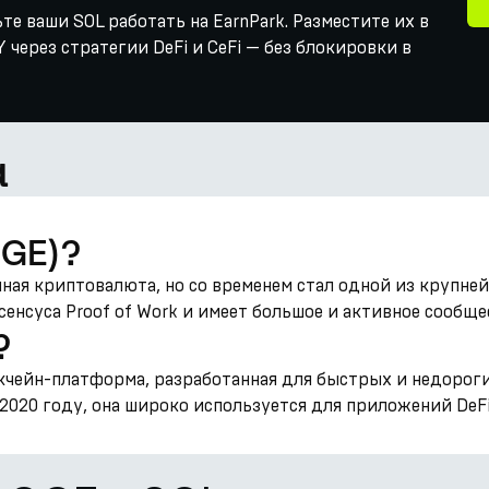
те ваши SOL работать на EarnPark. Разместите их в
через стратегии DeFi и CeFi — без блокировки в
a
OGE)?
мемная криптовалюта, но со временем стал одной из круп
енсуса Proof of Work и имеет большое и активное сообще
?
кчейн-платформа, разработанная для быстрых и недорог
2020 году, она широко используется для приложений DeFi