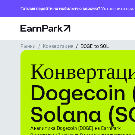
Готовы перейти на мобильную версию?
Установите прил
Главная страница
Рынки
Конвертация
DOGE to SOL
Продукты
Конвертац
Рынки
Калькуляторы
Dogecoin 
Токен PARK
Solana (S
Ресурсы
Компания
Аналитика Dogecoin (DOGE) на EarnPark