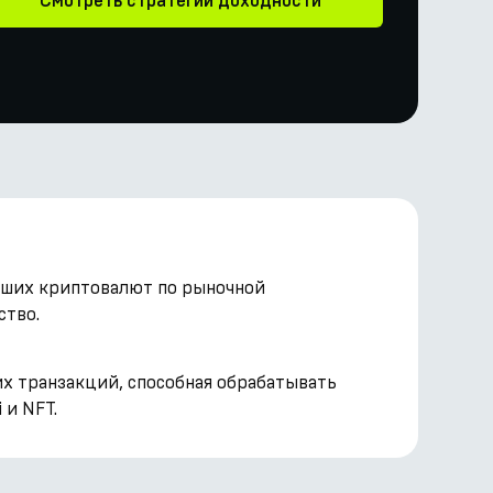
Смотреть стратегии доходности
нейших криптовалют по рыночной
ство.
их транзакций, способная обрабатывать
 и NFT.