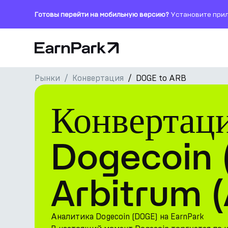
Готовы перейти на мобильную версию?
Установите прил
Главная страница
Рынки
Конвертация
DOGE to ARB
Продукты
Конвертац
Рынки
Калькуляторы
Dogecoin 
Токен PARK
Arbitrum 
Ресурсы
Компания
Аналитика Dogecoin (DOGE) на EarnPark