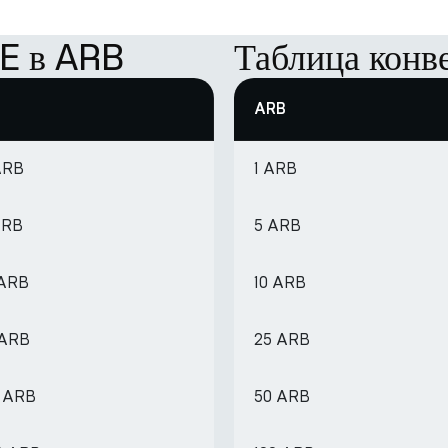
E в ARB
Таблица кон
ARB
ARB
1 ARB
ARB
5 ARB
 ARB
10 ARB
 ARB
25 ARB
6 ARB
50 ARB