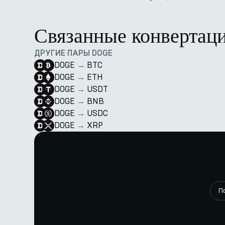
Связанные конвертац
ДРУГИЕ ПАРЫ DOGE
DOGE
→
BTC
DOGE
→
ETH
DOGE
→
USDT
DOGE
→
BNB
DOGE
→
USDC
DOGE
→
XRP
П