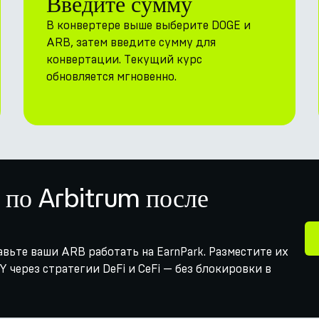
Введите сумму
В конвертере выше выберите DOGE и
ARB, затем введите сумму для
конвертации. Текущий курс
обновляется мгновенно.
 по Arbitrum после
авьте ваши ARB работать на EarnPark. Разместите их
 через стратегии DeFi и CeFi — без блокировки в