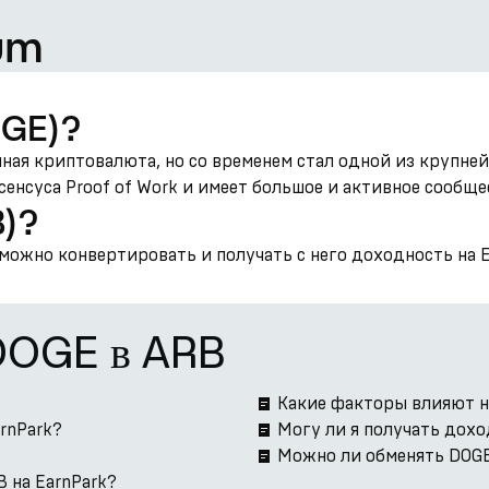
um
OGE)?
мемная криптовалюта, но со временем стал одной из круп
енсуса Proof of Work и имеет большое и активное сообще
B)?
можно конвертировать и получать с него доходность на E
 DOGE в ARB
Какие факторы влияют н
arnPark?
Могу ли я получать дох
Можно ли обменять DOGE
 на EarnPark?