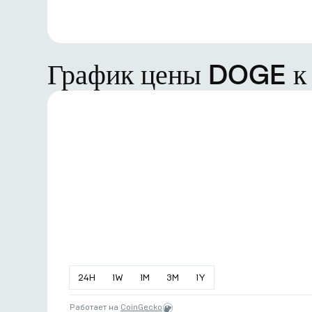
График цены DOGE к
24
H
1
W
1
M
3
M
1
Y
Работает на
CoinGecko