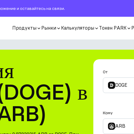
ожение и оставайтесь на связи.
Продукты
Рынки
Калькуляторы
Токен PARK
ия
От
(DOGE) в
DOGE
(ARB)
Кому
ARB