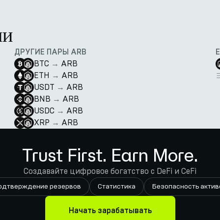
ии
ДРУГИЕ ПАРЫ ARB
BTC
→
ARB
ETH
→
ARB
USDT
→
ARB
BNB
→
ARB
USDC
→
ARB
XRP
→
ARB
Trust First. Earn More.
Создавайте цифровое богатство с DeFi и CeFi
одтверждение резервов
Статистика
Безопасность актив
Начать зарабатывать