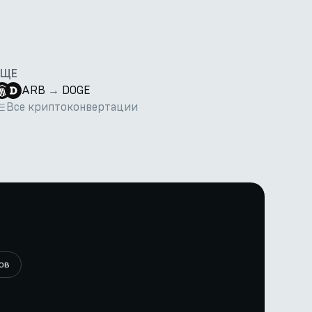
ЕЩЕ
ARB
→
DOGE
Все криптоконвертации
ов