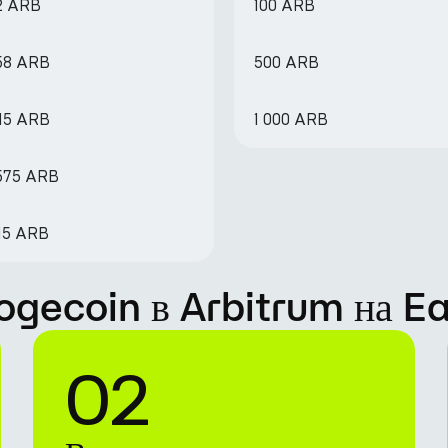
2 ARB
100 ARB
658 ARB
500 ARB
315 ARB
1 000 ARB
6575 ARB
315 ARB
Dogecoin в Arbitrum на E
02