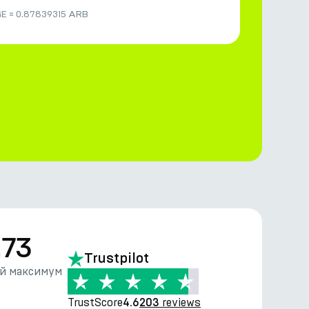
GE
≈
0.87839315 ARB
.73
Trustpilot
й максимум
TrustScore
reviews
4.6
203