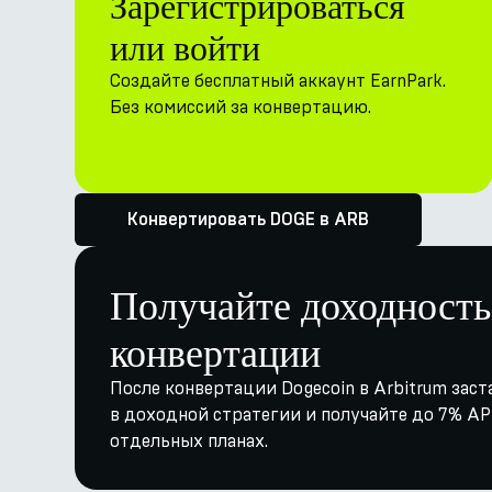
Зарегистрироваться
или войти
Создайте бесплатный аккаунт EarnPark.
Без комиссий за конвертацию.
Конвертировать DOGE в ARB
Получайте доходность
конвертации
После конвертации Dogecoin в Arbitrum заст
в доходной стратегии и получайте до 7% APY
отдельных планах.