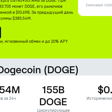
урсу 0.87839315 ARB за DOGE. При
Estimated:
1 DO
83.705 монет DOGE, его рыночное
енкой в $10.69B. За предыдущий день
 суммы $385.54M.
ни, мгновенный обмен и до 20% APY
 Dogecoin (DOGE)
.54M
155B
$0
DOGE
в за 24ч
Исторически
Циркулирующее