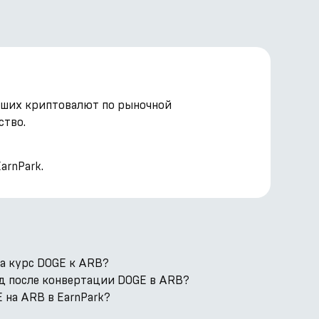
нейших криптовалют по рыночной
ство.
arnPark.
а курс DOGE к ARB?
од после конвертации DOGE в ARB?
 на ARB в EarnPark?