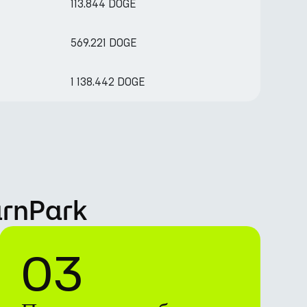
113.844 DOGE
569.221 DOGE
1 138.442 DOGE
arnPark
03