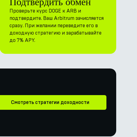
Подтвердить обмен
Проверьте курс DOGE к ARB и
подтвердите. Ваш Arbitrum зачисляется
сразу. При желании переведите его в
доходную стратегию и зарабатывайте
до 7% APY.
Смотреть стратегии доходности