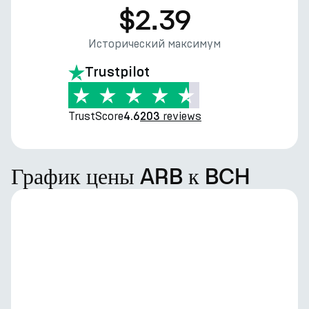
$2.39
Исторический максимум
Trustpilot
TrustScore
reviews
4.6
203
График цены ARB к BCH