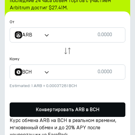
последние 24 часа объем торгов с участием
Arbitrum достиг $27.41M.
От
ARB
Кому
BCH
Estimated:
1 ARB
≈
0.00037281 BCH
Конвертировать ARB в BCH
Курс обмена ARB на BCH в реальном времени,
мгновенный обмен и до 20% APY после
конвертации на EarnPark.