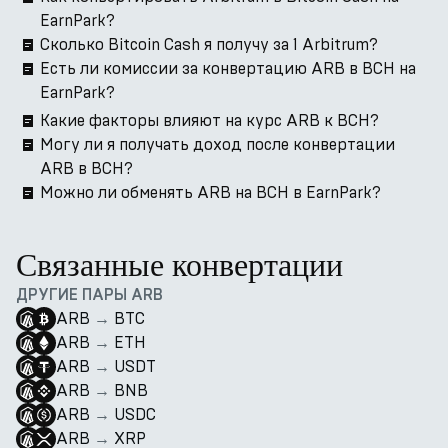
EarnPark?
Сколько Bitcoin Cash я получу за 1 Arbitrum?
Есть ли комиссии за конвертацию ARB в BCH на
EarnPark?
Какие факторы влияют на курс ARB к BCH?
Могу ли я получать доход после конвертации
ARB в BCH?
Можно ли обменять ARB на BCH в EarnPark?
Связанные конвертации
ДРУГИЕ ПАРЫ ARB
ARB
→
BTC
ARB
→
ETH
ARB
→
USDT
ARB
→
BNB
ARB
→
USDC
ARB
→
XRP