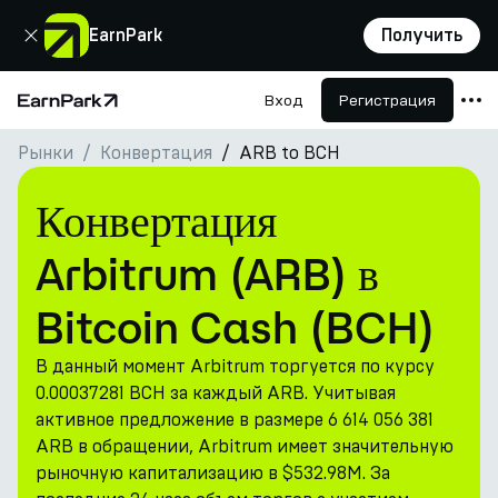
Закрыть
EarnPark
Получить
Вход
Регистрация
Главная страница
Рынки
Конвертация
ARB to BCH
Продукты
Рынки
Конвертация
Калькуляторы
Arbitrum (ARB) в
Токен PARK
Bitcoin Cash (BCH)
Ресурсы
В данный момент Arbitrum торгуется по курсу
Компания
0.00037281 BCH за каждый ARB. Учитывая
активное предложение в размере 6 614 056 381
ARB в обращении, Arbitrum имеет значительную
рыночную капитализацию в $532.98M. За