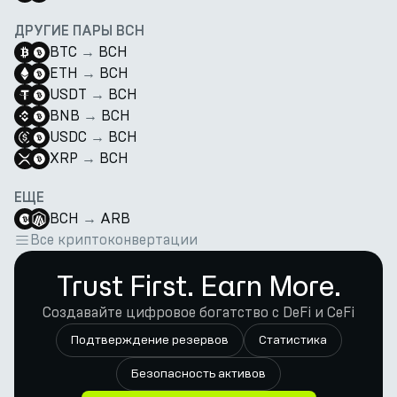
ДРУГИЕ ПАРЫ BCH
BTC
→
BCH
ETH
→
BCH
USDT
→
BCH
BNB
→
BCH
USDC
→
BCH
XRP
→
BCH
ЕЩЕ
BCH
→
ARB
Все криптоконвертации
Trust First. Earn More.
Создавайте цифровое богатство с DeFi и CeFi
Подтверждение резервов
Статистика
Безопасность активов