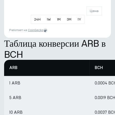
Цена
24
H
1
W
1
M
3
M
1
Y
Работает на
CoinGecko
Таблица конверсии ARB в
BCH
ARB
BCH
1 ARB
0.0004 BC
5 ARB
0.0019 BC
10 ARB
0.0037 BC