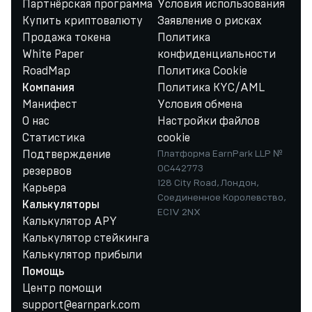
Партнёрская программа
Условия использования
Купить криптовалюту
Заявление о рисках
Продажа токена
Политика
White Paper
конфиденциальности
RoadMap
Политика Cookie
Политика KYC/AML
Компания
Манифест
Условия обмена
О нас
Настройки файлов
Статистика
cookie
Подтверждение
Платформа EarnPark LLP №
OC442773
резервов
128 City Road, Лондон,
Карьера
Соединенное Королевство,
Калькуляторы
EC1V 2NX
Калькулятор APY
Калькулятор стейкинга
Калькулятор прибыли
Помощь
Центр помощи
support@earnpark.com