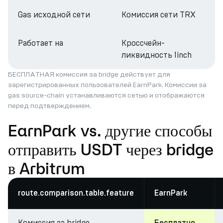
Gas исходной сети
Комиссия сети TRX
Работает на
Кроссчейн-
ликвидность 1inch
БЕСПЛАТНАЯ комиссия за bridge действует для
зарегистрированных пользователей EarnPark. Комиссии за
gas source-chain устанавливаются сетью и отображаются
перед подтверждением.
EarnPark vs. другие способы
отправить USDT через bridge
в Arbitrum
route.comparison.table.feature
EarnPark
Комиссия за bridge