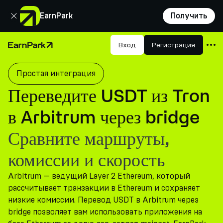
Закрыть
EarnPark
Получить
Продукты
Вход
Регистрация
Главная страница
Рынки
Простая интеграция
Калькуляторы
Переведите USDT из Tron
Токен PARK
в Arbitrum через bridge
Ресурсы
Сравните маршруты,
Компания
комиссии и скорость
Arbitrum — ведущий Layer 2 Ethereum, который
рассчитывает транзакции в Ethereum и сохраняет
низкие комиссии. Перевод USDT в Arbitrum через
bridge позволяет вам использовать приложения на