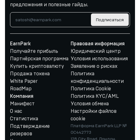
предложения и полезные гайды.
Подписаться
EarnPark
Правовая информация
Получайте прибыль
Юридический центр
Партнёрская программа
Условия использования
Купить криптовалюту
Заявление о рисках
Продажа токена
Политика
White Paper
конфиденциальности
RoadMap
Политика Cookie
Политика KYC/AML
Компания
Манифест
Условия обмена
О нас
Настройки файлов
Статистика
cookie
Подтверждение
Платформа EarnPark LLP №
OC442773
резервов
128 City Road, Лондон,