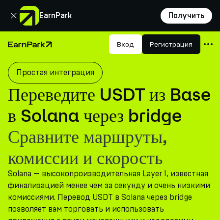
Закрыть
EarnPark
Получить
Продукты
Вход
Регистрация
Главная страница
Рынки
Простая интеграция
Калькуляторы
Переведите USDT из Base
Токен PARK
в Solana через bridge
Ресурсы
Сравните маршруты,
Компания
комиссии и скорость
Solana — высокопроизводительная Layer 1, известная
финализацией менее чем за секунду и очень низкими
комиссиями. Перевод USDT в Solana через bridge
позволяет вам торговать и использовать