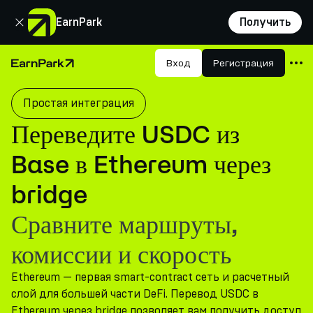
Закрыть
EarnPark
Получить
Продукты
Вход
Регистрация
Главная страница
Рынки
Простая интеграция
Калькуляторы
Переведите USDC из
Токен PARK
Base в Ethereum через
Ресурсы
bridge
Компания
Сравните маршруты,
комиссии и скорость
Ethereum — первая smart-contract сеть и расчетный
слой для большей части DeFi. Перевод USDC в
Ethereum через bridge позволяет вам получить доступ