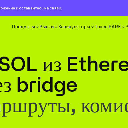
ожение и оставайтесь на связи.
Продукты
Рынки
Калькуляторы
Токен PARK
 SOL из Ether
з bridge
аршруты, коми