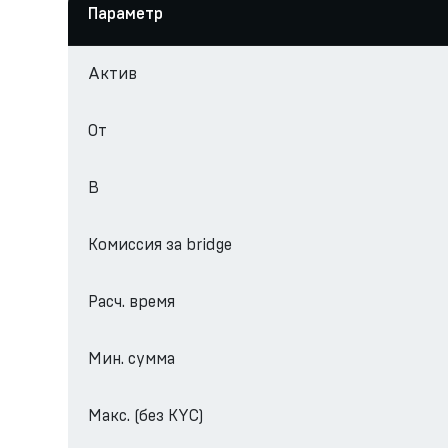
Параметр
Актив
От
В
Комиссия за bridge
Расч. время
Мин. сумма
Макс. (без KYC)