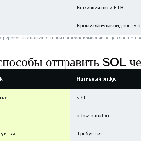
Комиссия сети ETH
Кроссчейн-ликвидность 1i
трированных пользователей EarnPark. Комиссии за gas source-c
способы отправить SOL че
k
Нативный bridge
< $1
тно
a few minutes
Требуется
буется