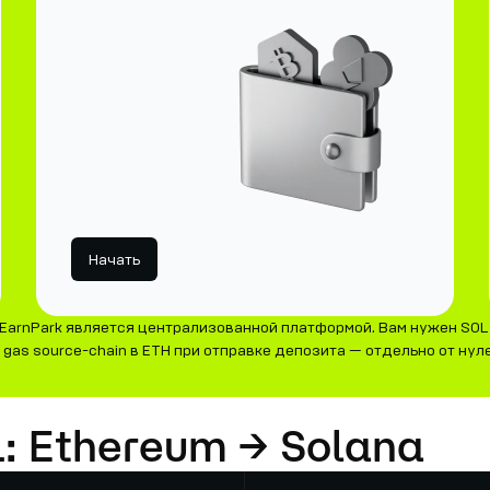
Начать
EarnPark является централизованной платформой. Вам нужен SOL 
gas source-chain в ETH при отправке депозита — отдельно от нуле
L: Ethereum → Solana