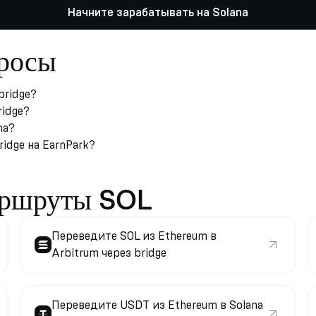
Начните зарабатывать на Solana
просы
bridge?
ridge?
na?
ridge на EarnPark?
аршруты SOL
Переведите SOL из Ethereum в
Arbitrum через bridge
Переведите USDT из Ethereum в Solana