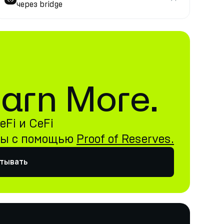
через bridge
 Earn More.
Fi и CeFi
ны с помощью
Proof of Reserves.
атывать