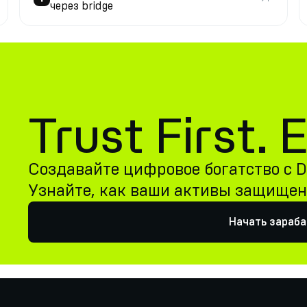
через bridge
Trust First.
Создавайте цифровое богатство с De
Узнайте, как ваши активы защище
Начать зараб