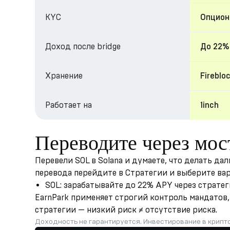
KYC
Опциона
Доход после bridge
До 22%
Хранение
Fireblo
Работает на
1inch
Переводите через мос
Перевели SOL в Solana и думаете, что делать да
перевода перейдите в Стратегии и выберите ва
SOL: зарабатывайте до 22% APY через страте
EarnPark применяет строгий контроль мандатов, 
стратегии — низкий риск ≠ отсутствие риска.
Доходность не гарантируется. Инвестирование в крипт