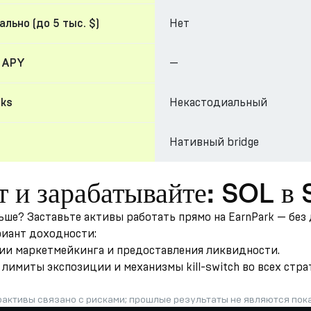
Нет
льно (до 5 тыс. $)
—
 APY
Некастодиальный
cks
Нативный bridge
т и зарабатывайте: SOL в
льше? Заставьте активы работать прямо на EarnPark — бе
риант доходности:
гии маркетмейкинга и предоставления ликвидности.
лимиты экспозиции и механизмы kill-switch во всех стра
оактивы связано с рисками; прошлые результаты не являются по