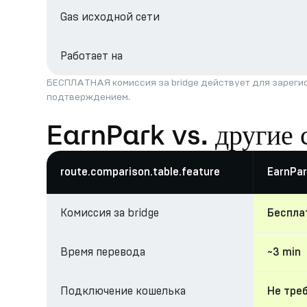
Gas исходной сети
Работает на
БЕСПЛАТНАЯ комиссия за bridge действует для зарегис
подтверждением.
EarnPark vs. другие 
route.comparison.table.feature
EarnPar
Комиссия за bridge
Беспла
Время перевода
~3 min
Подключение кошелька
Не тре