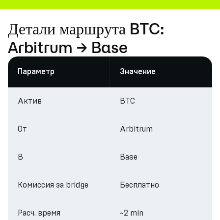
Детали маршрута BTC:
Arbitrum → Base
Параметр
Значение
Актив
BTC
От
Arbitrum
В
Base
Комиссия за bridge
Бесплатно
Расч. время
~2 min