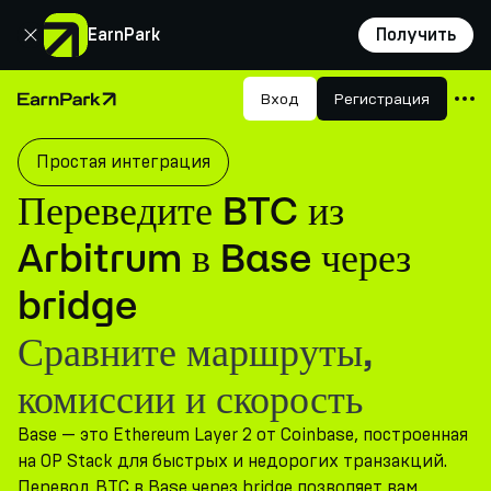
Закрыть
EarnPark
Получить
Продукты
Вход
Регистрация
Главная страница
Рынки
Простая интеграция
Калькуляторы
Переведите BTC из
Токен PARK
Arbitrum в Base через
Ресурсы
bridge
Компания
Сравните маршруты,
комиссии и скорость
Base — это Ethereum Layer 2 от Coinbase, построенная
на OP Stack для быстрых и недорогих транзакций.
Перевод BTC в Base через bridge позволяет вам