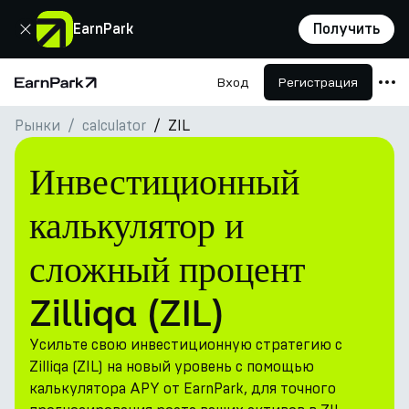
Закрыть
EarnPark
Получить
Вход
Регистрация
Главная страница
Рынки
сalculator
ZIL
Продукты
Рынки
Инвестиционный
Калькуляторы
калькулятор и
Токен PARK
сложный процент
Ресурсы
Zilliqa (ZIL)
Компания
Усильте свою инвестиционную стратегию с
Zilliqa (ZIL) на новый уровень с помощью
калькулятора APY от EarnPark, для точного