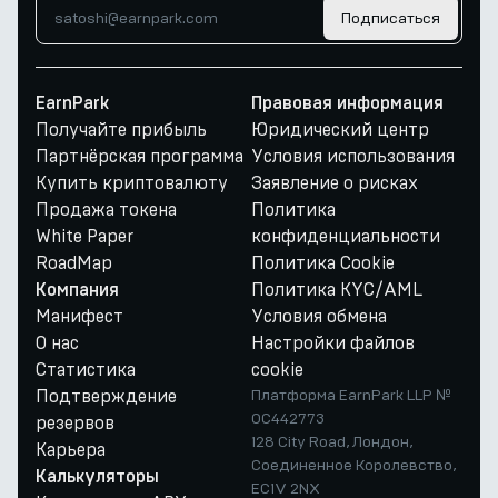
Подписаться
EarnPark
Правовая информация
Получайте прибыль
Юридический центр
Партнёрская программа
Условия использования
Купить криптовалюту
Заявление о рисках
Продажа токена
Политика
White Paper
конфиденциальности
RoadMap
Политика Cookie
Политика KYC/AML
Компания
Манифест
Условия обмена
О нас
Настройки файлов
Статистика
cookie
Подтверждение
Платформа EarnPark LLP №
OC442773
резервов
128 City Road, Лондон,
Карьера
Соединенное Королевство,
Калькуляторы
EC1V 2NX