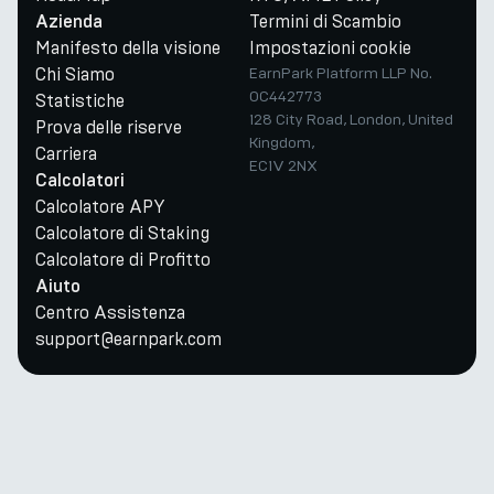
Termini di Scambio
Azienda
Manifesto della visione
Impostazioni cookie
Chi Siamo
EarnPark Platform LLP No.
OC442773
Statistiche
128 City Road, London, United
Prova delle riserve
Kingdom,
Carriera
EC1V 2NX
Calcolatori
Calcolatore APY
Calcolatore di Staking
Calcolatore di Profitto
Aiuto
Centro Assistenza
support@earnpark.com
Twitter
Youtube
Telegram
Discord