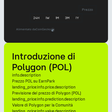
Prezzo
24
H
1
W
1
M
3
M
1
Y
Alimentato da
CoinGecko
Introduzione di
Polygon (POL)
info.description
Prezzo POL su EarnPark
landing_price:info.price.description
Previsione del prezzo di Polygon (POL)
landing_price:info.prediction.description
Valore di Polygon per la Comunità
landing_price:info.value.description