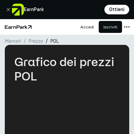
Chiudi
EarnPark
Ottieni
Accedi
Iscriviti
Pagina principale
Mercati
Prezzo
POL
Prodotti
Mercati
Grafico dei prezzi
Calcolatori
POL
PARK Token
Risorse
Azienda