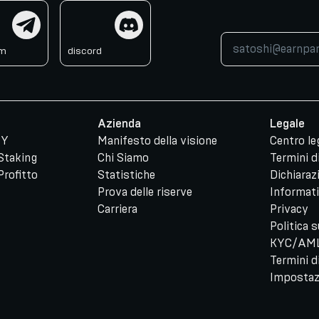
am
discord
am
discord
Azienda
Legale
PY
Manifesto della visione
Centro le
 Staking
Chi Siamo
Termini di
Profitto
Statistiche
Dichiaraz
Prova delle riserve
Informati
Carriera
Privacy
Politica 
KYC/AML
Termini 
Impostaz