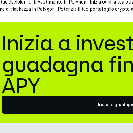
e tue decisioni di investimento in Polygon . Inizia oggi la tua 
ne di ricchezza in Polygon . Potenzia il tuo portafoglio crypto
Inizia a inves
guadagna fi
APY
Inizia a guadag