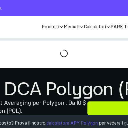
o.
Prodotti
Mercati
Calcolatori
PARK T
e DCA Polygon 
st Averaging per Polygon . Da 10 $
on (POL).
mposto? Prova il nostro
calcolatore APY Polygon
per vedere i g