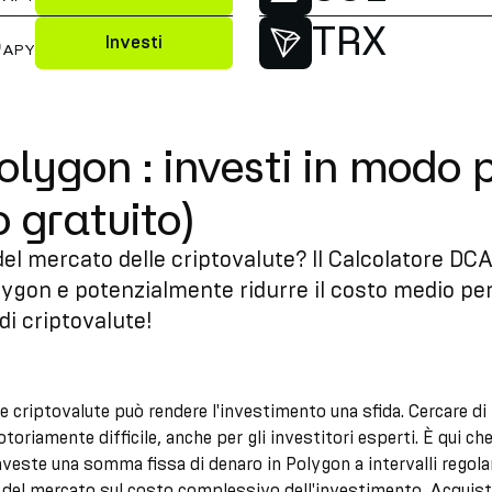
%
TRX
Investi
APY
ygon : investi in modo pi
 gratuito)
i del mercato delle criptovalute? Il Calcolatore D
olygon e potenzialmente ridurre il costo medio pe
di criptovalute!
le criptovalute può rendere l'investimento una sfida. Cercare d
oriamente difficile, anche per gli investitori esperti. È qui ch
investe una somma fissa di denaro in Polygon a intervalli regol
ità del mercato sul costo complessivo dell'investimento. Acqui