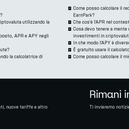
Come posso calcolare il red
k?
EarnPark?
iptovaluta utilizzando la
Che cos'è l'APR nel contes
Cosa devo tenere a mente q
posto, APR e APY negli
investimenti in criptovalu
In che modo l'APY è divers
lute?
È gratuito usare il calcola
ndo la calcolatrice di
Come posso calcolare il mi
Rimani i
i, nuove tariffe e altro
Ti invieremo notizie