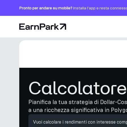
Pronto per andare su mobile?
Installa l'app e resta conness
Pagina principale
Prodotti
Mercati
Calcolatori
Calcolator
PARK Token
Risorse
Pianifica la tua strategia di Dollar-Co
a una ricchezza significativa in Polyg
Azienda
Vuoi calcolare i rendimenti con interesse co