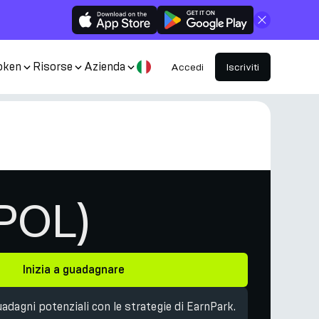
Chiudi
oken
Risorse
Azienda
Accedi
Iscriviti
(POL)
Inizia a guadagnare
uadagni potenziali con le strategie di EarnPark.