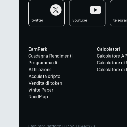
twitter
youtube
telegr
twitter
youtube
telegr
EarnPark
Calcolatori
Guadagna Rendimenti
Calcolatore A
Programma di
Calcolatore di
Affiliazione
Calcolatore di 
Acquista cripto
Vendita di token
White Paper
RoadMap
EarnPark Platform LLP No. OC442773