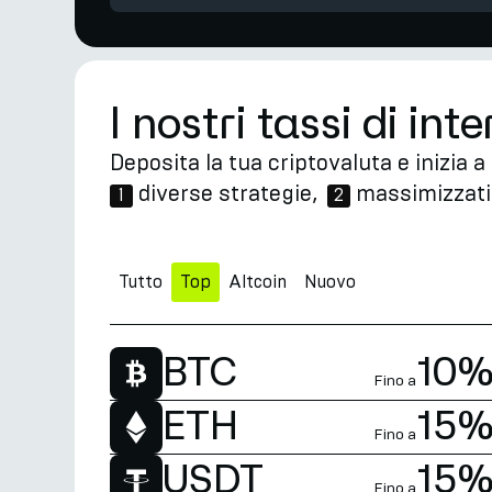
I nostri tassi di int
Deposita la tua criptovaluta e inizi
diverse strategie,
massimizzati
1
2
Tutto
Top
Altcoin
Nuovo
BTC
10
Fino a
ETH
15
Fino a
USDT
15
Fino a