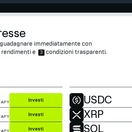
eresse
a a guadagnare immediatamente con
 rendimenti e
condizioni trasparenti.
3
%
USDC
Investi
APY
%
XRP
Investi
APY
%
SOL
Investi
APY