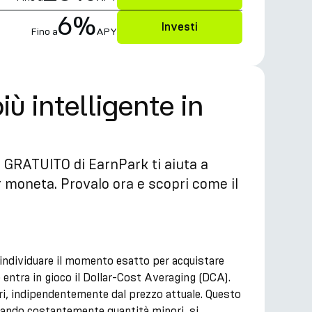
6%
Investi
Fino a
APY
ù intelligente in
CA GRATUITO di EarnPark ti aiuta a
r moneta. Provalo ora e scopri come il
i individuare il momento esatto per acquistare
e entra in gioco il Dollar-Cost Averaging (DCA).
ari, indipendentemente dal prezzo attuale. Questo
stando costantemente quantità minori, si