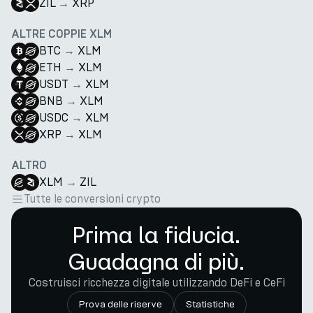
ZIL
→
XRP
ALTRE COPPIE XLM
BTC
→
XLM
ETH
→
XLM
USDT
→
XLM
BNB
→
XLM
USDC
→
XLM
XRP
→
XLM
ALTRO
XLM
→
ZIL
Tutte le conversioni crypto
Prima la fiducia.
Guadagna di più.
Costruisci ricchezza digitale utilizzando DeFi e CeFi
Prova delle riserve
Statistiche