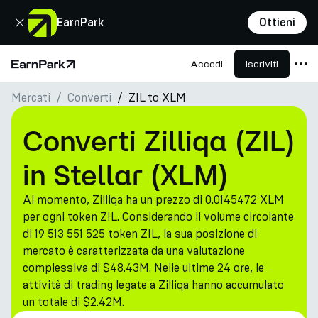
Chiudi
EarnPark
Ottieni
Accedi
Iscriviti
Pagina principale
Mercati
Converti
ZIL to XLM
Prodotti
Mercati
Converti Zilliqa (ZIL)
Calcolatori
in Stellar (XLM)
PARK Token
Al momento, Zilliqa ha un prezzo di 0.0145472 XLM
Risorse
per ogni token ZIL. Considerando il volume circolante
di 19 513 551 525 token ZIL, la sua posizione di
Azienda
mercato è caratterizzata da una valutazione
complessiva di $48.43M. Nelle ultime 24 ore, le
attività di trading legate a Zilliqa hanno accumulato
un totale di $2.42M.