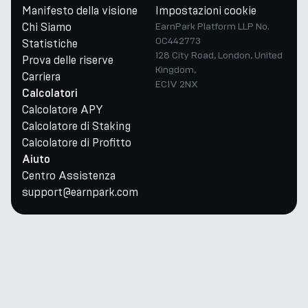
Manifesto della visione
Impostazioni cookie
Chi Siamo
EarnPark Platform LLP No.
OC442773
Statistiche
128 City Road, London, United
Prova delle riserve
Kingdom,
Carriera
EC1V 2NX
Calcolatori
Calcolatore APY
Calcolatore di Staking
Calcolatore di Profitto
Aiuto
Centro Assistenza
support@earnpark.com
Twitter
Youtube
Telegram
Discord