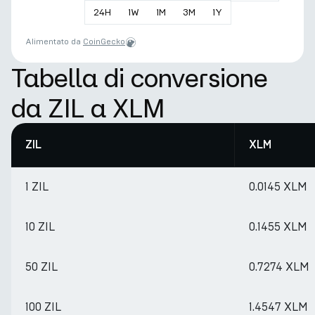
24
H
1
W
1
M
3
M
1
Y
Alimentato da
CoinGecko
Tabella di conversione
da ZIL a XLM
ZIL
XLM
1 ZIL
0.0145 XLM
10 ZIL
0.1455 XLM
50 ZIL
0.7274 XLM
100 ZIL
1.4547 XLM