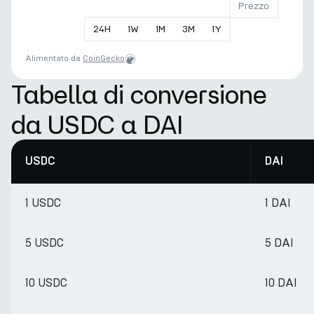
Prezzo
24
H
1
W
1
M
3
M
1
Y
Alimentato da
CoinGecko
Tabella di conversione
da USDC a DAI
USDC
DAI
1 USDC
1 DAI
5 USDC
5 DAI
10 USDC
10 DAI