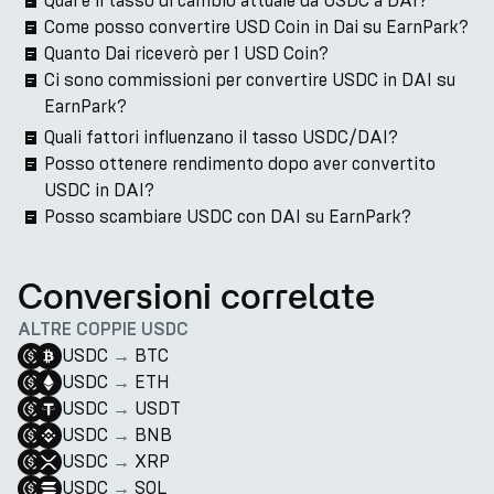
Qual è il tasso di cambio attuale da USDC a DAI?
Come posso convertire USD Coin in Dai su EarnPark?
Quanto Dai riceverò per 1 USD Coin?
Ci sono commissioni per convertire USDC in DAI su
EarnPark?
Quali fattori influenzano il tasso USDC/DAI?
Posso ottenere rendimento dopo aver convertito
USDC in DAI?
Posso scambiare USDC con DAI su EarnPark?
Conversioni correlate
ALTRE COPPIE USDC
USDC
→
BTC
USDC
→
ETH
USDC
→
USDT
USDC
→
BNB
USDC
→
XRP
USDC
→
SOL