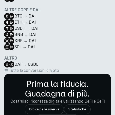
ALTRE COPPIE DAI
BTC
→
DAI
ETH
→
DAI
USDT
→
DAI
BNB
→
DAI
XRP
→
DAI
SOL
→
DAI
ALTRO
DAI
→
USDC
Tutte le conversioni crypto
Prima la fiducia.
Guadagna di più.
Costruisci ricchezza digitale utilizzando DeFi e CeFi
Prova delle riserve
Statistiche