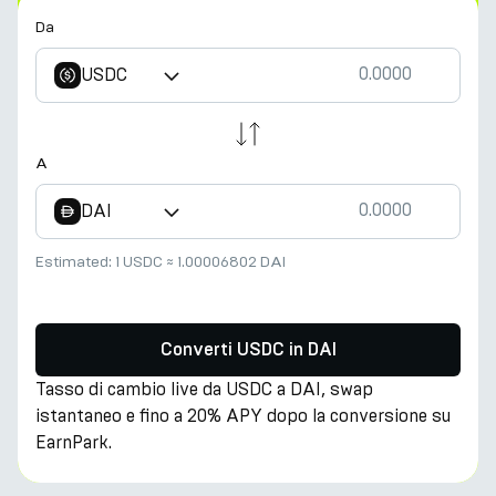
Da
USDC
A
DAI
Estimated:
1 USDC
≈
1.00006802 DAI
Converti USDC in DAI
Tasso di cambio live da USDC a DAI, swap
istantaneo e fino a 20% APY dopo la conversione su
EarnPark.