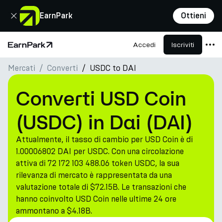
Chiudi
EarnPark
Ottieni
Accedi
Iscriviti
Pagina principale
Mercati
Converti
USDC to DAI
Prodotti
Mercati
Converti USD Coin
Calcolatori
(USDC) in Dai (DAI)
PARK Token
Attualmente, il tasso di cambio per USD Coin è di
Risorse
1.00006802 DAI per USDC. Con una circolazione
attiva di 72 172 103 488.06 token USDC, la sua
Azienda
rilevanza di mercato è rappresentata da una
valutazione totale di $72.15B. Le transazioni che
hanno coinvolto USD Coin nelle ultime 24 ore
ammontano a $4.18B.