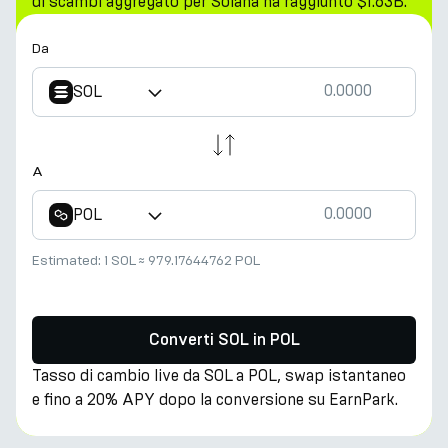
di scambi aggregato per Solana ha raggiunto $1.63B.
Da
SOL
A
POL
Estimated:
1 SOL
≈
979.17644762 POL
Converti SOL in POL
Tasso di cambio live da SOL a POL, swap istantaneo
e fino a 20% APY dopo la conversione su EarnPark.