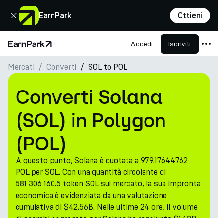
Chiudi
EarnPark
Ottieni
Accedi
Iscriviti
Pagina principale
Mercati
Converti
SOL to POL
Prodotti
Mercati
Converti Solana
Calcolatori
(SOL) in Polygon
PARK Token
(POL)
Risorse
A questo punto, Solana è quotata a 979.17644762
Azienda
POL per SOL. Con una quantità circolante di
581 306 160.5 token SOL sul mercato, la sua impronta
economica è evidenziata da una valutazione
cumulativa di $42.56B. Nelle ultime 24 ore, il volume