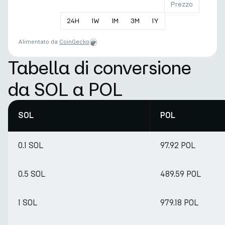
Prezzo
24
H
1
W
1
M
3
M
1
Y
Alimentato da
CoinGecko
Tabella di conversione
da SOL a POL
SOL
POL
0.1 SOL
97.92 POL
0.5 SOL
489.59 POL
1 SOL
979.18 POL