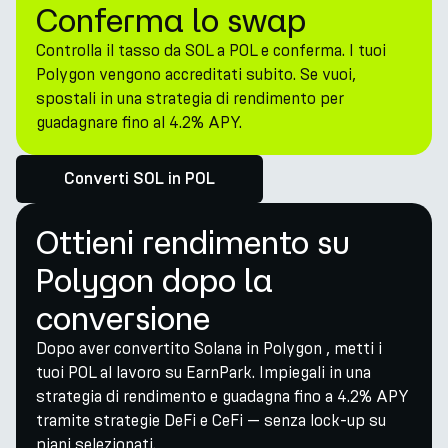
Conferma lo swap
Controlla il tasso da SOL a POL e conferma. I tuoi
Polygon vengono accreditati subito. Se vuoi,
spostali in una strategia di rendimento per
guadagnare fino al 4.2% APY.
Converti SOL in POL
Ottieni rendimento su
Polygon dopo la
conversione
Dopo aver convertito Solana in Polygon , metti i
tuoi POL al lavoro su EarnPark. Impiegali in una
strategia di rendimento e guadagna fino a 4.2% APY
tramite strategie DeFi e CeFi — senza lock-up su
piani selezionati.