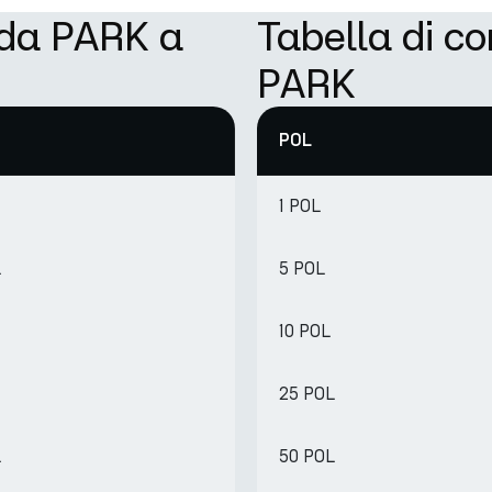
 da PARK a
Tabella di c
PARK
POL
1 POL
L
5 POL
10 POL
25 POL
L
50 POL