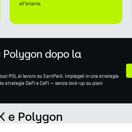
all’istante.
u Polygon dopo la
uoi POL al lavoro su EarnPark. Impiegali in una strategia
e strategie DeFi e CeFi — senza lock-up su piani
K e Polygon