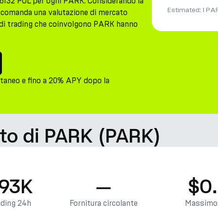
6132 POL per ogni PARK. Considerando la
Estimated:
1 PA
K comanda una valutazione di mercato
ità di trading che coinvolgono PARK hanno
taneo e fino a 20% APY dopo la
ato di PARK (PARK)
.93K
—
$0
ading 24h
Fornitura circolante
Massimo 