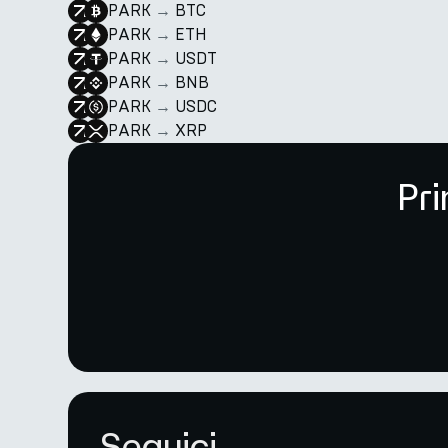
PARK
→
BTC
PARK
→
ETH
PARK
→
USDT
PARK
→
BNB
PARK
→
USDC
PARK
→
XRP
Pri
Seguici