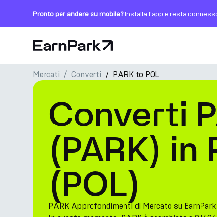
Pronto per andare su mobile?
Installa l'app e resta conness
Pagina principale
Mercati
Converti
PARK to POL
Prodotti
Converti 
Mercati
Calcolatori
(PARK) in
PARK Token
(POL)
Risorse
Azienda
PARK Approfondimenti di Mercato su EarnPark