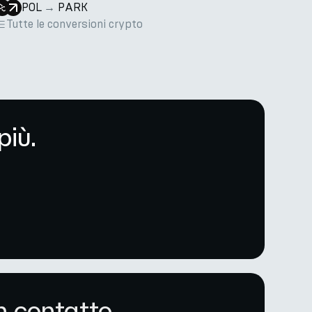
POL
→
PARK
Tutte le conversioni crypto
più.
n contatto