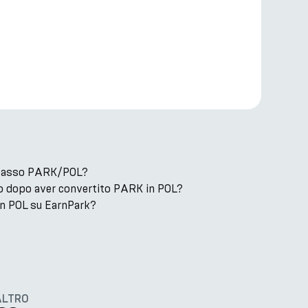
il tasso PARK/POL?
o dopo aver convertito PARK in POL?
n POL su EarnPark?
ALTRO