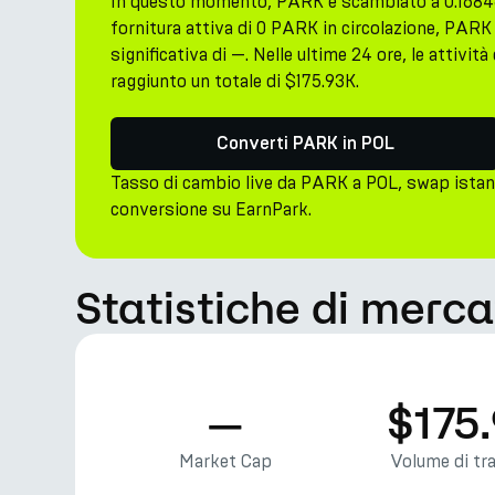
In questo momento, PARK è scambiato a 0.1684
fornitura attiva di 0 PARK in circolazione, PAR
significativa di —. Nelle ultime 24 ore, le attiv
raggiunto un totale di $175.93K.
Converti PARK in POL
Tasso di cambio live da PARK a POL, swap istan
conversione su EarnPark.
Statistiche di merc
—
$175
Market Cap
Volume di tr