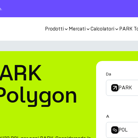
o.
Prodotti
Mercati
Calcolatori
PARK T
PARK
Da
 Polygon
PARK
A
POL