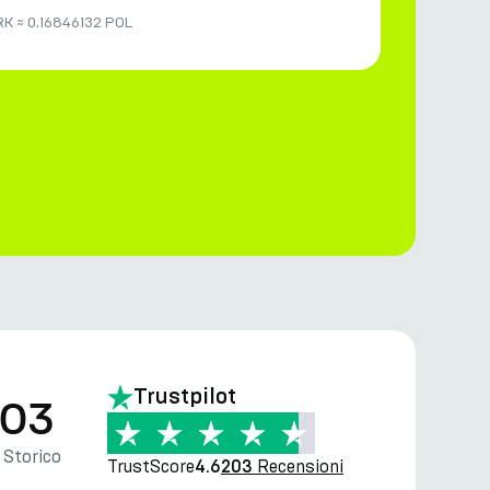
RK
≈
0.16846132 POL
Trustpilot
.03
Storico
TrustScore
Recensioni
4.6
203