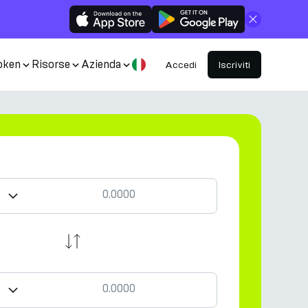
Chiudi
oken
Risorse
Azienda
Accedi
Iscriviti