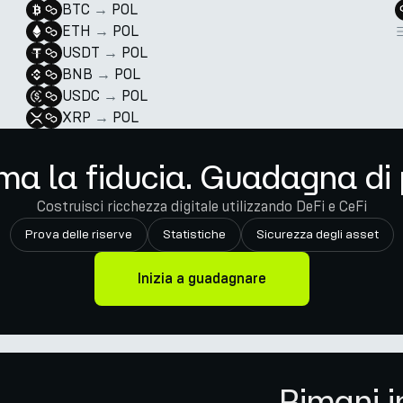
BTC
→
POL
ETH
→
POL
USDT
→
POL
BNB
→
POL
USDC
→
POL
XRP
→
POL
ma la fiducia. Guadagna di 
Costruisci ricchezza digitale utilizzando DeFi e CeFi
Prova delle riserve
Statistiche
Sicurezza degli asset
Inizia a guadagnare
Rimani i