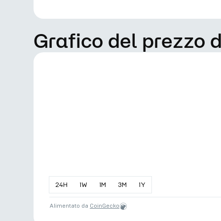
Grafico del prezzo 
24
H
1
W
1
M
3
M
1
Y
Alimentato da
CoinGecko