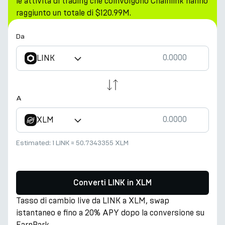
le attività di trading che coinvolgono Chainlink hanno
raggiunto un totale di $120.99M.
Da
LINK
A
XLM
Estimated:
1 LINK
≈
50.7343355 XLM
Converti LINK in XLM
Tasso di cambio live da LINK a XLM, swap
istantaneo e fino a 20% APY dopo la conversione su
EarnPark.