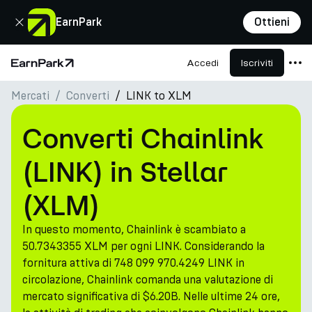
Chiudi
EarnPark
Ottieni
Accedi
Iscriviti
Pagina principale
Mercati
Converti
LINK to XLM
Prodotti
Mercati
Converti Chainlink
Calcolatori
(LINK) in Stellar
PARK Token
(XLM)
Risorse
In questo momento, Chainlink è scambiato a
Azienda
50.7343355 XLM per ogni LINK. Considerando la
fornitura attiva di 748 099 970.4249 LINK in
circolazione, Chainlink comanda una valutazione di
mercato significativa di $6.20B. Nelle ultime 24 ore,