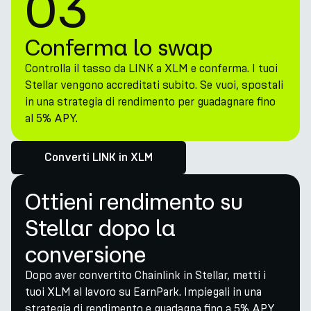
03
Conferma lo swap
Controlla il tasso da LINK a XLM e conferma. I tuoi
Stellar vengono accreditati subito. Se vuoi, spostali
in una strategia di rendimento per guadagnare fino
al 5% APY.
Converti LINK in XLM
Ottieni rendimento su
Stellar dopo la
conversione
Dopo aver convertito Chainlink in Stellar, metti i
tuoi XLM al lavoro su EarnPark. Impiegali in una
strategia di rendimento e guadagna fino a 5% APY