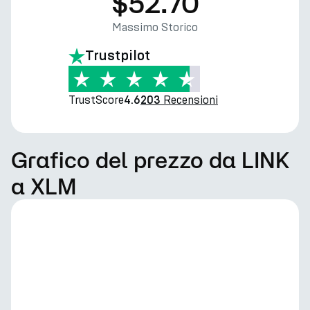
$52.70
Massimo Storico
Trustpilot
TrustScore
Recensioni
4.6
203
Grafico del prezzo da LINK
a XLM