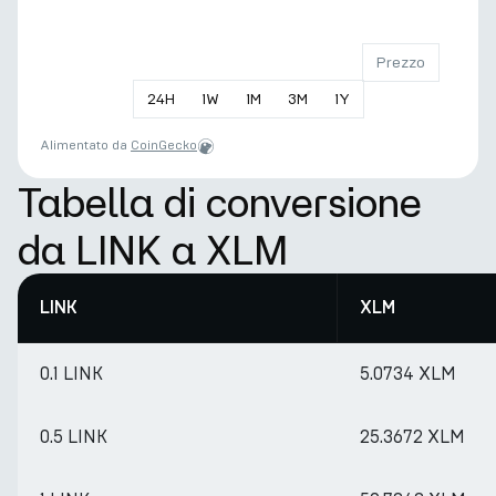
Prezzo
24
H
1
W
1
M
3
M
1
Y
Alimentato da
CoinGecko
Tabella di conversione
da LINK a XLM
LINK
XLM
0.1 LINK
5.0734 XLM
0.5 LINK
25.3672 XLM