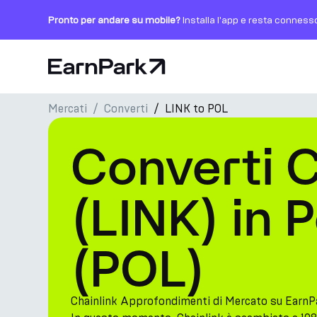
Pronto per andare su mobile?
Installa l'app e resta conness
Pagina principale
Mercati
Converti
LINK to POL
Prodotti
Converti C
Mercati
Calcolatori
(LINK) in 
PARK Token
(POL)
Risorse
Azienda
Chainlink Approfondimenti di Mercato su EarnP