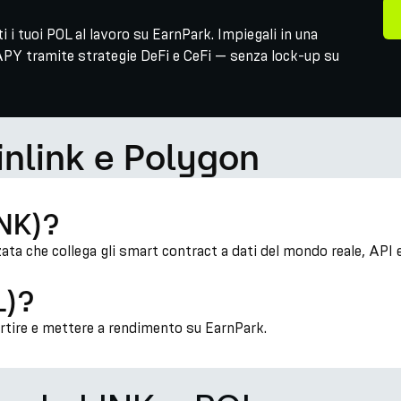
 i tuoi POL al lavoro su EarnPark. Impiegali in una
APY tramite strategie DeFi e CeFi — senza lock-up su
inlink e Polygon
INK)?
zzata che collega gli smart contract a dati del mondo reale, API
L)?
ertire e mettere a rendimento su EarnPark.