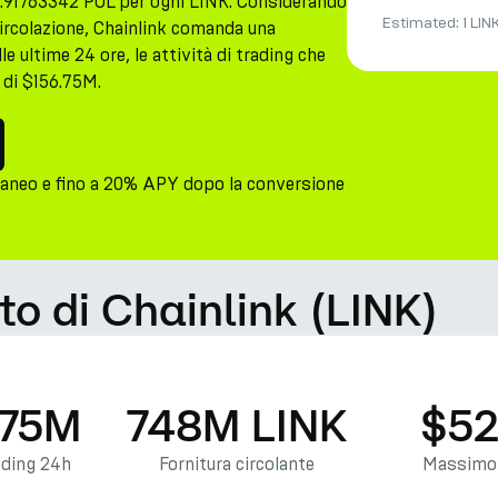
8.91763342 POL per ogni LINK. Considerando
Estimated:
1 LIN
circolazione, Chainlink comanda una
le ultime 24 ore, le attività di trading che
 di $156.75M.
taneo e fino a 20% APY dopo la conversione
to di Chainlink (LINK)
.75M
748M LINK
$52
ading 24h
Fornitura circolante
Massimo 