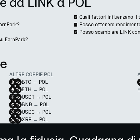
ne da LINK a POL
Quali fattori influenzano i
EarnPark?
Posso ottenere rendimento
Posso scambiare LINK con
su EarnPark?
te
ALTRE COPPIE POL
BTC
→
POL
ETH
→
POL
USDT
→
POL
BNB
→
POL
USDC
→
POL
XRP
→
POL