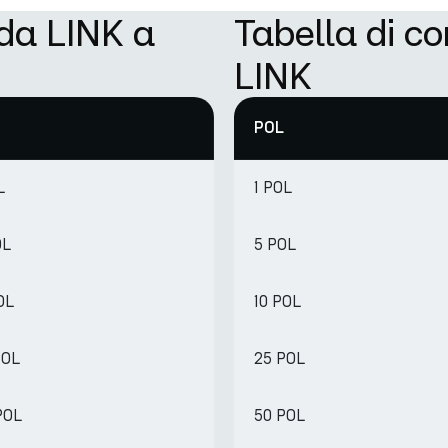
 da LINK a
Tabella di c
LINK
POL
L
1 POL
OL
5 POL
OL
10 POL
POL
25 POL
 POL
50 POL