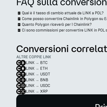
FAQ sulla conversio
Qual è il tasso di cambio attuale da LINK a POL?
Come posso convertire Chainlink in Polygon su 
Quanto Polygon riceverò per 1 Chainlink?
Ci sono commissioni per convertire LINK in POL 
Conversioni correla
ALTRE COPPIE LINK
LINK
→
BTC
LINK
→
ETH
LINK
→
USDT
LINK
→
BNB
LINK
→
USDC
LINK
→
XRP