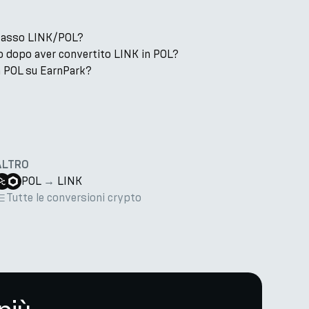
l tasso LINK/POL?
 dopo aver convertito LINK in POL?
 POL su EarnPark?
ALTRO
POL
→
LINK
Tutte le conversioni crypto