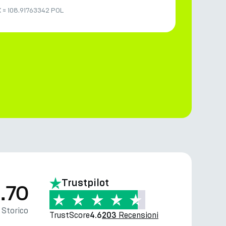
K
≈
108.91763342 POL
Trustpilot
.70
Storico
TrustScore
Recensioni
4.6
203