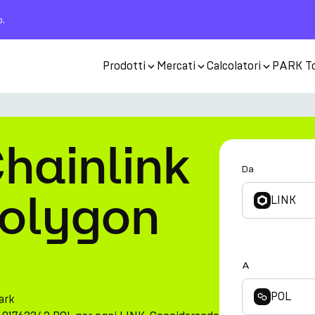
o.
Prodotti
Mercati
Calcolatori
PARK T
hainlink
Da
Polygon
LINK
A
POL
ark