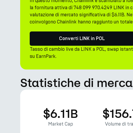
In questo momento, Chainlink è scambiato a 10
la fornitura attiva di 748 099 970.4249 LINK in 
valutazione di mercato significativa di $6.11B. Nel
coinvolgono Chainlink hanno raggiunto un totale
Converti LINK in POL
Tasso di cambio live da LINK a POL, swap istan
su EarnPark.
Statistiche di merca
$6.11B
$156
Market Cap
Volume di tr