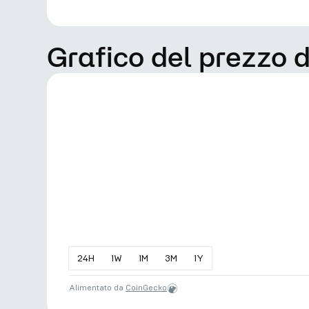
Grafico del prezzo 
24
H
1
W
1
M
3
M
1
Y
Alimentato da
CoinGecko