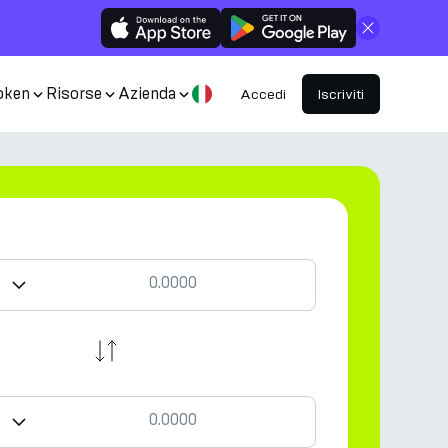
Chiudi
oken
Risorse
Azienda
Accedi
Iscriviti