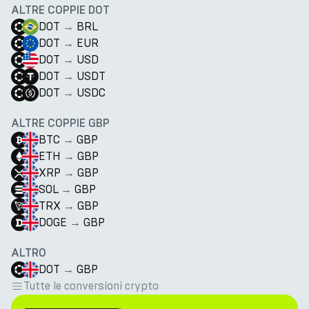
ALTRE COPPIE DOT
DOT
→
BRL
DOT
→
EUR
DOT
→
USD
DOT
→
USDT
DOT
→
USDC
ALTRE COPPIE GBP
BTC
→
GBP
ETH
→
GBP
XRP
→
GBP
SOL
→
GBP
TRX
→
GBP
DOGE
→
GBP
ALTRO
DOT
→
GBP
Tutte le conversioni crypto