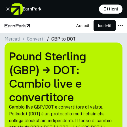
Chiudi
EarnPark
Ottieni
Accedi
Iscriviti
Pagina principale
Mercati
Converti
GBP to DOT
Prodotti
Mercati
Pound Sterling
Calcolatori
(GBP) → DOT:
PARK Token
Cambio live e
Risorse
convertitore
Azienda
Cambio live GBP/DOT e convertitore di valute.
Polkadot (DOT) è un protocollo multi-chain che
collega blockchain indipendenti. Il tasso di cambio