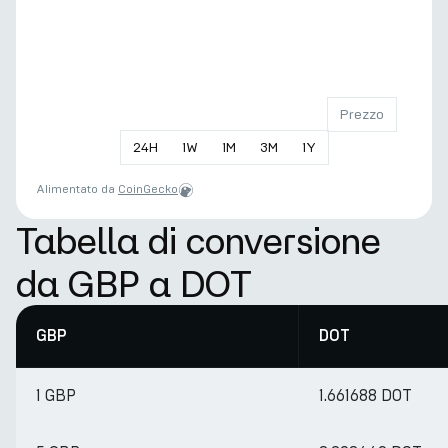
Prezzo
24
H
1
W
1
M
3
M
1
Y
Alimentato da
CoinGecko
Tabella di conversione
da GBP a DOT
GBP
DOT
1 GBP
1.661688 DOT