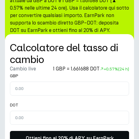
attuale da GBP a DOT è 1 GBP = 1.661688 DOT (▲
0.57% nelle ultime 24 ore). Usa il calcolatore qui sotto
per convertire qualsiasi importo. EarnPark non
supporta lo scambio diretto GBP–DOT: deposita
DOT su EarnPark e ottieni fino al 20% di APY.
Calcolatore del tasso di
cambio
Cambio live
1 GBP = 1.661688 DOT
+
0.57%
(24 h)
GBP
DOT
Ottieni fino al 20% di APY su EarnPark