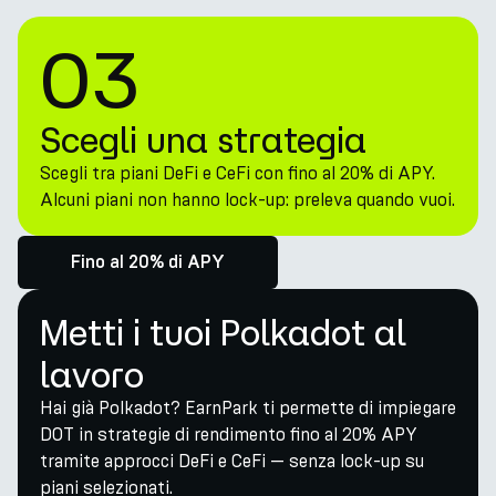
03
Scegli una strategia
Scegli tra piani DeFi e CeFi con fino al 20% di APY.
Alcuni piani non hanno lock-up: preleva quando vuoi.
Fino al 20% di APY
Metti i tuoi Polkadot al
lavoro
Hai già Polkadot? EarnPark ti permette di impiegare
DOT in strategie di rendimento fino al 20% APY
tramite approcci DeFi e CeFi — senza lock-up su
piani selezionati.