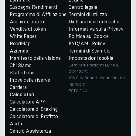
EarnPark
Legale
Guadagna Rendimenti
Centro legale
Programma di Affiliazione
Termini di utilizzo
Acquista cripto
Dichiarazione di Rischio
Vendita di token
Informativa sulla Privacy
White Paper
Politica sui Cookie
RoadMap
KYC/AML Policy
Termini di Scambio
Azienda
Manifesto della visione
Impostazioni cookie
Chi Siamo
EarnPark Platform LLP No.
OC442773
Statistiche
128 City Road, London, United
Prova delle riserve
Kingdom,
Carriera
EC1V 2NX
Calcolatori
Calcolatore APY
Calcolatore di Staking
Calcolatore di Profitto
Aiuto
Centro Assistenza