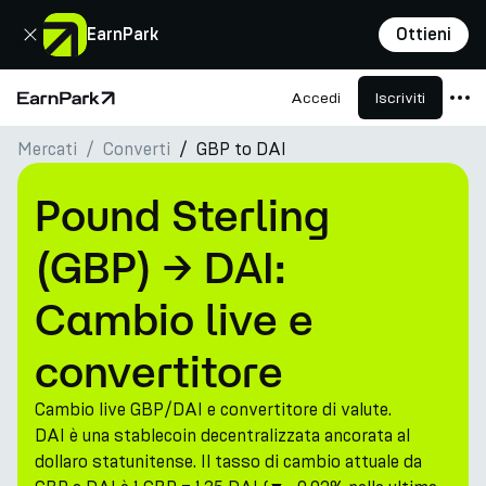
Chiudi
EarnPark
Ottieni
Accedi
Iscriviti
Pagina principale
Mercati
Converti
GBP to DAI
Prodotti
Mercati
Pound Sterling
Calcolatori
(GBP) → DAI:
PARK Token
Cambio live e
Risorse
convertitore
Azienda
Cambio live GBP/DAI e convertitore di valute.
DAI è una stablecoin decentralizzata ancorata al
dollaro statunitense. Il tasso di cambio attuale da