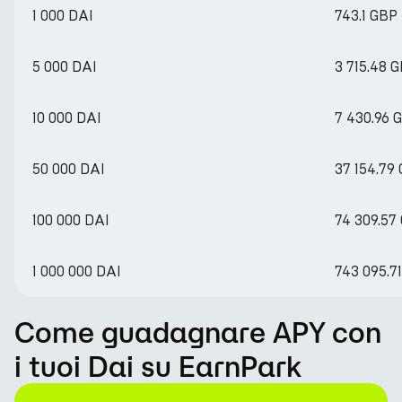
1 000 DAI
743.1 GBP
5 000 DAI
3 715.48 
10 000 DAI
7 430.96 
50 000 DAI
37 154.79
100 000 DAI
74 309.57
1 000 000 DAI
743 095.7
Come guadagnare APY con
i tuoi Dai su EarnPark