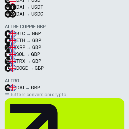
DAI
→
USD
DAI
→
USDT
DAI
→
USDC
ALTRE COPPIE GBP
BTC
→
GBP
ETH
→
GBP
XRP
→
GBP
SOL
→
GBP
TRX
→
GBP
DOGE
→
GBP
ALTRO
DAI
→
GBP
Tutte le conversioni crypto