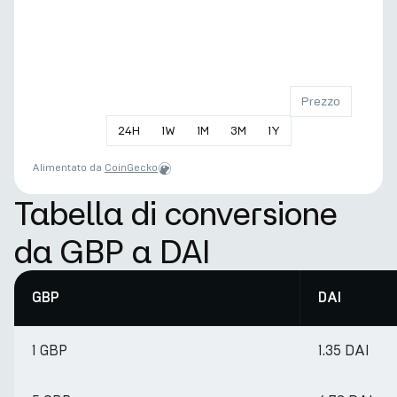
Prezzo
24
H
1
W
1
M
3
M
1
Y
Alimentato da
CoinGecko
Tabella di conversione
da GBP a DAI
GBP
DAI
1 GBP
1.35 DAI