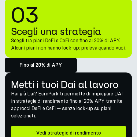
03
Scegli una strategia
Scegli tra piani DeFi e CeFi con fino al 20% di APY.
Alcuni piani non hanno lock-up: preleva quando vuoi.
Fino al 20% di APY
Metti i tuoi Dai al lavoro
Hai già Dai? EarnPark ti permette di impiegare DAI
in strategie di rendimento fino al 20% APY tramite
approcci DeFi e CeFi — senza lock-up su piani
selezionati.
Vedi strategie di rendimento