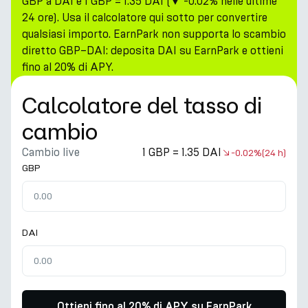
GBP a DAI è 1 GBP = 1.35 DAI (▼ -0.02% nelle ultime
24 ore). Usa il calcolatore qui sotto per convertire
qualsiasi importo. EarnPark non supporta lo scambio
diretto GBP–DAI: deposita DAI su EarnPark e ottieni
fino al 20% di APY.
Calcolatore del tasso di
cambio
Cambio live
1 GBP = 1.35 DAI
-0.02%
(24 h)
GBP
DAI
Ottieni fino al 20% di APY su EarnPark