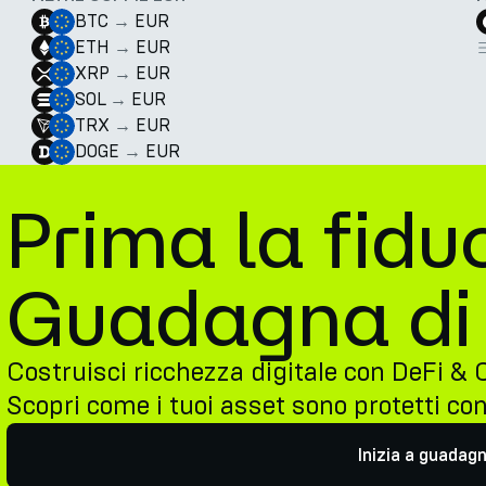
BTC
→
EUR
ETH
→
EUR
XRP
→
EUR
SOL
→
EUR
TRX
→
EUR
DOGE
→
EUR
Prima la fiduc
Guadagna di 
Costruisci ricchezza digitale con DeFi & 
Scopri come i tuoi asset sono protetti co
Inizia a guadag