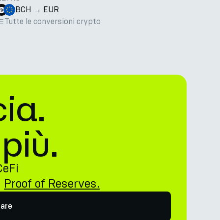
BCH
→
EUR
Tutte le conversioni crypto
ia.
più.
CeFi
n
Proof of Reserves.
nare