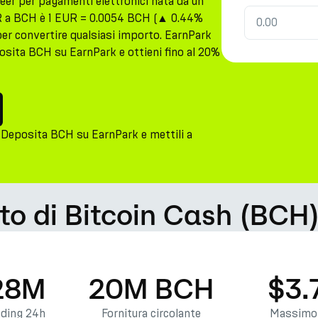
eer per pagamenti elettronici nata da un
EUR a BCH è 1 EUR = 0.0054 BCH (▲ 0.44%
 per convertire qualsiasi importo. EarnPark
ita BCH su EarnPark e ottieni fino al 20%
Deposita BCH su EarnPark e mettili a
to di Bitcoin Cash (BCH
28M
20M BCH
$3.
ading 24h
Fornitura circolante
Massimo 