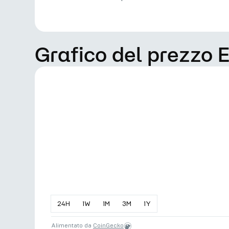
Grafico del prezzo 
24
H
1
W
1
M
3
M
1
Y
Alimentato da
CoinGecko