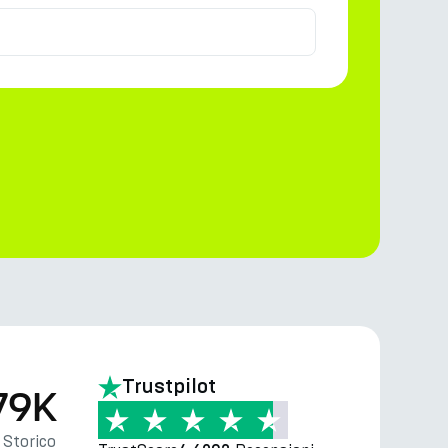
)
Trustpilot
79K
Storico