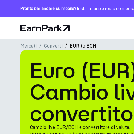
Pronto per andare su mobile?
Installa l'app e resta conness
Pagina principale
Mercati
Converti
EUR to BCH
Prodotti
Euro (EUR
Mercati
Calcolatori
Cambio li
PARK Token
convertito
Risorse
Azienda
Cambio live EUR/BCH e convertitore di valute.