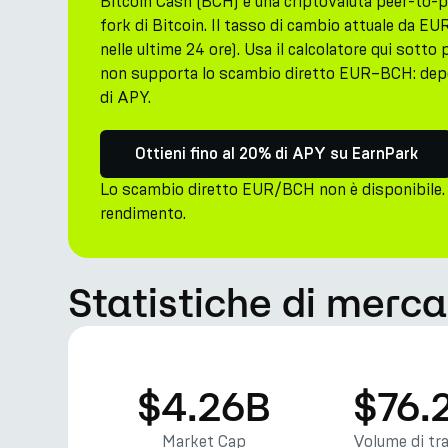
Bitcoin Cash (BCH) è una criptovaluta peer-to-p
fork di Bitcoin. Il tasso di cambio attuale da 
nelle ultime 24 ore). Usa il calcolatore qui sotto
non supporta lo scambio diretto EUR–BCH: depos
di APY.
Ottieni fino al 20% di APY su EarnPark
Lo scambio diretto EUR/BCH non è disponibile. 
rendimento.
Statistiche di merca
$4.26B
$76.
Market Cap
Volume di tr