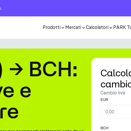
o.
Prodotti
Mercati
Calcolatori
PARK T
) → BCH:
Calcola
ve e
cambi
Cambio live
EUR
re
BCH