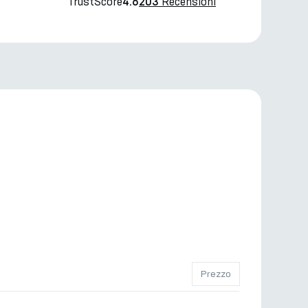
TrustScore
Recensioni
4.6
203
Prezzo