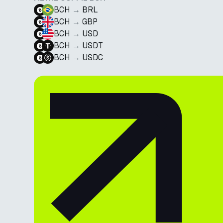
BCH
→
BRL
BCH
→
GBP
BCH
→
USD
BCH
→
USDT
BCH
→
USDC