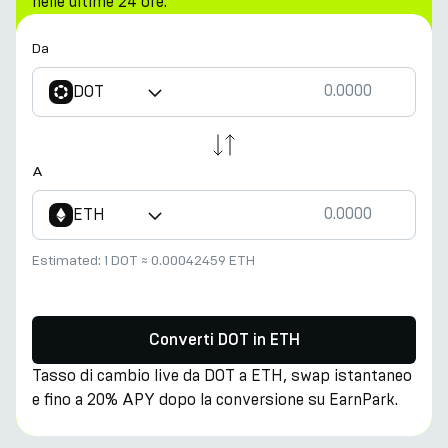
nelle ultime 24 ore.
Da
DOT
A
ETH
Estimated:
1 DOT
≈
0.00042459 ETH
Converti DOT in ETH
Tasso di cambio live da DOT a ETH, swap istantaneo
e fino a 20% APY dopo la conversione su EarnPark.