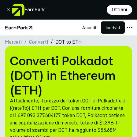
Chiudi
EarnPark
Ottieni
Accedi
Iscriviti
Pagina principale
Mercati
Converti
DOT to ETH
Prodotti
Mercati
Converti Polkadot
Calcolatori
(DOT) in Ethereum
PARK Token
(ETH)
Risorse
Attualmente, il prezzo del token DOT di Polkadot è di
Azienda
{{rateTo}} ETH per DOT. Con una fornitura circolante
di 1 697 093 377.604177 token DOT, Polkadot detiene
una capitalizzazione di mercato totale di $1.39B. Il
volume di scambi per DOT ha raggiunto $55.68M