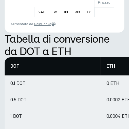
Prezzo
24
H
1
W
1
M
3
M
1
Y
Alimentato da
CoinGecko
Tabella di conversione
da DOT a ETH
DOT
ETH
0.1 DOT
0 ETH
0.5 DOT
0.0002 ET
1 DOT
0.0004 ET