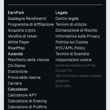
EarnPark
Legale
Guadagna Rendimenti
Centro legale
Programma di Affiliazione
Termini di utilizzo
Acquista cripto
Dichiarazione di Rischio
Vendita di token
Informativa sulla Privacy
White Paper
Politica sui Cookie
RoadMap
KYC/AML Policy
Termini di Scambio
Azienda
Manifesto della visione
Impostazioni cookie
Chi Siamo
EarnPark Platform LLP No.
OC442773
Statistiche
128 City Road, London, United
Prova delle riserve
Kingdom,
Carriera
EC1V 2NX
Calcolatori
Calcolatore APY
Calcolatore di Staking
Calcolatore di Profitto