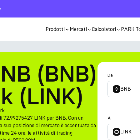
o.
Prodotti
Mercati
Calcolatori
PARK T
BNB (BNB)
Da
nk (LINK)
BNB
rk
di 72.99275427 LINK per BNB. Con un
A
la sua posizione di mercato è accentuata da
LINK
ime 24 ore, le attività di trading