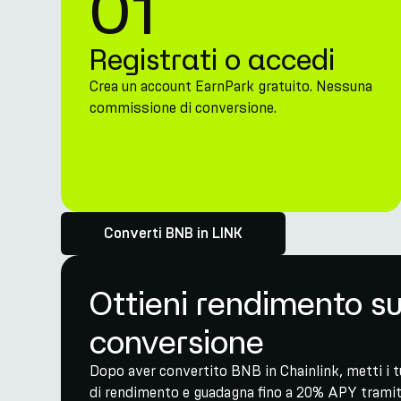
01
Registrati o accedi
Crea un account EarnPark gratuito. Nessuna
commissione di conversione.
Converti BNB in LINK
Ottieni rendimento su
conversione
Dopo aver convertito BNB in Chainlink, metti i tu
di rendimento e guadagna fino a 20% APY tramite