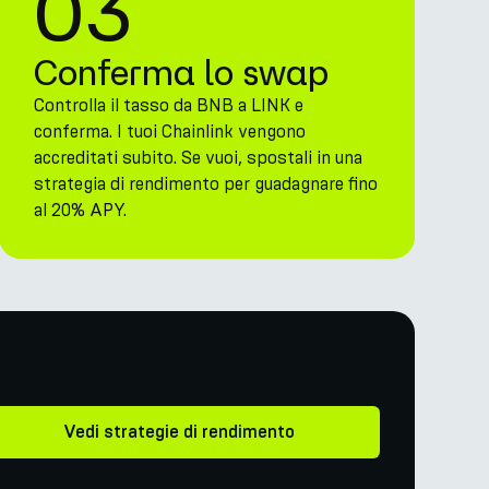
03
Conferma lo swap
Controlla il tasso da BNB a LINK e
conferma. I tuoi Chainlink vengono
accreditati subito. Se vuoi, spostali in una
strategia di rendimento per guadagnare fino
al 20% APY.
Vedi strategie di rendimento