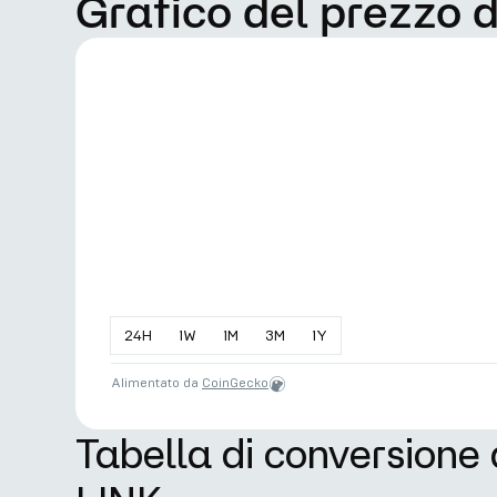
Grafico del prezzo 
24
H
1
W
1
M
3
M
1
Y
Alimentato da
CoinGecko
Tabella di conversione