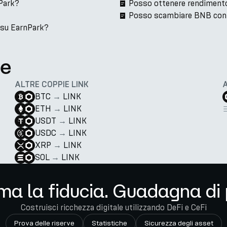
Park?
Posso ottenere rendiment
Posso scambiare BNB con
 su EarnPark?
te
ALTRE COPPIE LINK
BTC
→
LINK
ETH
→
LINK
USDT
→
LINK
USDC
→
LINK
XRP
→
LINK
SOL
→
LINK
ma la fiducia. Guadagna di 
Costruisci ricchezza digitale utilizzando DeFi e CeFi
Prova delle riserve
Statistiche
Sicurezza degli asset