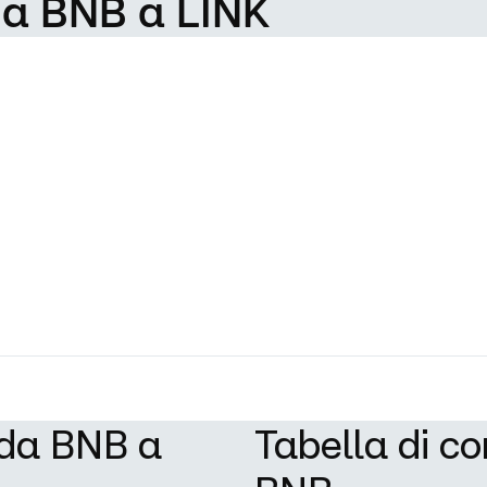
da BNB a LINK
 da BNB a
Tabella di c