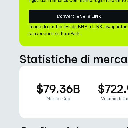
riguardanti Binance Coin hanno registrato un tot
Converti BNB in LINK
Tasso di cambio live da BNB a LINK, swap istan
conversione su EarnPark.
Statistiche di merc
$79.36B
$722
Market Cap
Volume di tr