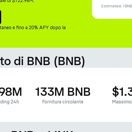
ale di $722.98M.
Estimated:
1 BN
taneo e fino a 20% APY dopo la
ato di BNB (BNB)
.98M
133M BNB
$1.
ading 24h
Fornitura circolante
Massimo 