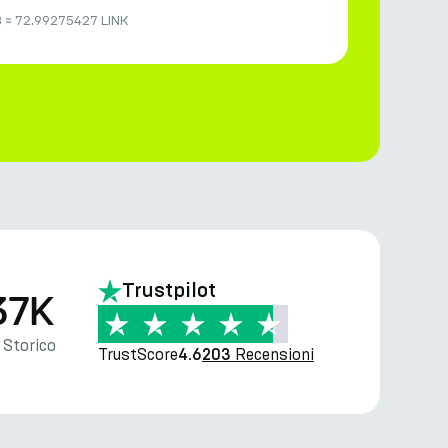
B
≈
72.99275427 LINK
Trustpilot
37K
Storico
TrustScore
Recensioni
4.6
203