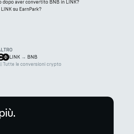
o dopo aver convertito BNB in LINK?
 LINK su EarnPark?
ALTRO
LINK
→
BNB
Tutte le conversioni crypto
più.