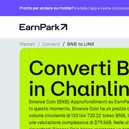
Pronto per andare su mobile?
Installa l'app e resta conness
Pagina principale
Mercati
Converti
BNB to LINK
Prodotti
Converti 
Mercati
Calcolatori
in Chainli
PARK Token
Risorse
Binance Coin (BNB) Approfondimenti su EarnPa
In questo momento, Binance Coin ha un prezzo 
Azienda
volume circolante di 133 164 720.22 token BNB, 
una valutazione complessiva di $79.36B. Nelle ult