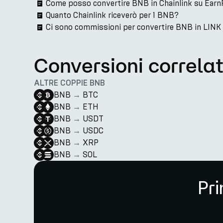
Come posso convertire BNB in Chainlink su Earn
Quanto Chainlink riceverò per 1 BNB?
Ci sono commissioni per convertire BNB in LINK
Conversioni correla
ALTRE COPPIE BNB
BNB
→
BTC
BNB
→
ETH
BNB
→
USDT
BNB
→
USDC
BNB
→
XRP
BNB
→
SOL
Pri