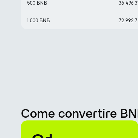
500 BNB
36 496.3
1 000 BNB
72 992.
Come convertire BNB