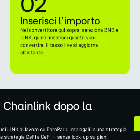
02
Inserisci l’importo
Nel convertitore qui sopra, seleziona BNB e
LINK, quindi inserisci quanto vuoi
convertire. Il tasso live si aggiorna
all’istante.
 Chainlink dopo la
oi LINK al lavoro su EarnPark. Impiegali in una strategia
 strategie DeFi e CeFi — senza lock-up su piani