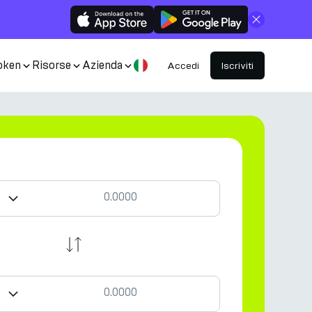
Chiudi
oken
Risorse
Azienda
Accedi
Iscriviti