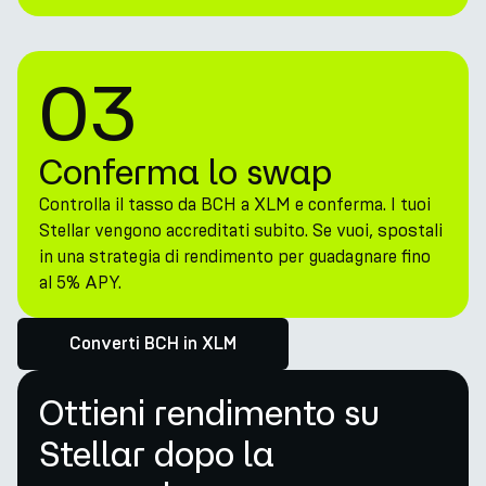
03
Conferma lo swap
Controlla il tasso da BCH a XLM e conferma. I tuoi
Stellar vengono accreditati subito. Se vuoi, spostali
in una strategia di rendimento per guadagnare fino
al 5% APY.
Converti BCH in XLM
Ottieni rendimento su
Stellar dopo la