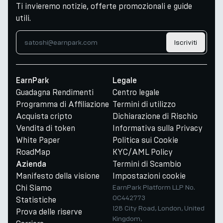
Ti invieremo notizie, offerte promozionali e guide
utili.
Iscriviti
EarnPark
Legale
Guadagna Rendimenti
Centro legale
Programma di Affiliazione
Termini di utilizzo
Acquista cripto
Dichiarazione di Rischio
Vendita di token
Informativa sulla Privacy
White Paper
Politica sui Cookie
RoadMap
KYC/AML Policy
Termini di Scambio
Azienda
Manifesto della visione
Impostazioni cookie
Chi Siamo
EarnPark Platform LLP No.
OC442773
Statistiche
128 City Road, London, United
Prova delle riserve
Kingdom,