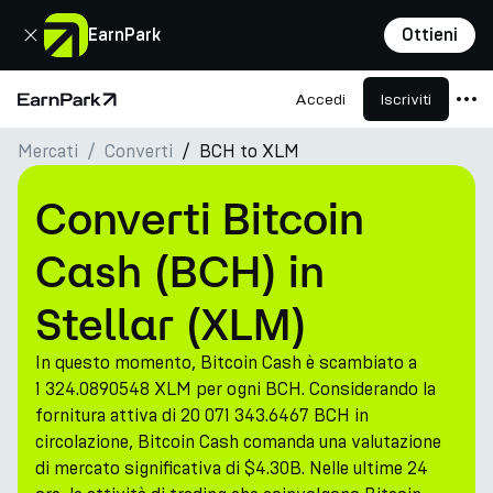
Chiudi
EarnPark
Ottieni
Accedi
Iscriviti
Pagina principale
Mercati
Converti
BCH to XLM
Prodotti
Mercati
Converti Bitcoin
Calcolatori
Cash (BCH) in
PARK Token
Stellar (XLM)
Risorse
In questo momento, Bitcoin Cash è scambiato a
Azienda
1 324.0890548 XLM per ogni BCH. Considerando la
fornitura attiva di 20 071 343.6467 BCH in
circolazione, Bitcoin Cash comanda una valutazione
di mercato significativa di $4.30B. Nelle ultime 24