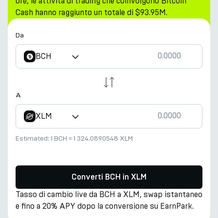
ore, le attività di trading che coinvolgono Bitcoin
Cash hanno raggiunto un totale di $93.95M.
Da
BCH
A
XLM
Estimated:
1 BCH
≈
1 324.0890548 XLM
Converti BCH in XLM
Tasso di cambio live da BCH a XLM, swap istantaneo
e fino a 20% APY dopo la conversione su EarnPark.