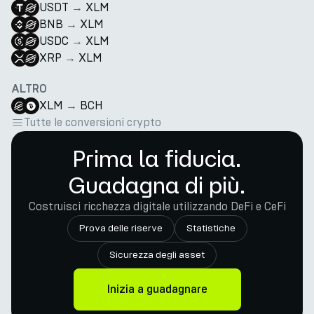
USDT
→
XLM
BNB
→
XLM
USDC
→
XLM
XRP
→
XLM
ALTRO
XLM
→
BCH
Tutte le conversioni crypto
Prima la fiducia.
Guadagna di più.
Costruisci ricchezza digitale utilizzando DeFi e CeFi
Prova delle riserve
Statistiche
Sicurezza degli asset
Inizia a guadagnare