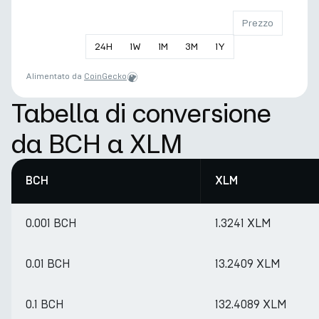
Prezzo
24
H
1
W
1
M
3
M
1
Y
Alimentato da
CoinGecko
Tabella di conversione
da BCH a XLM
BCH
XLM
0.001 BCH
1.3241 XLM
0.01 BCH
13.2409 XLM
0.1 BCH
132.4089 XLM