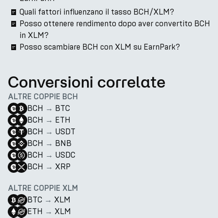
Quali fattori influenzano il tasso BCH/XLM?
Posso ottenere rendimento dopo aver convertito BCH
in XLM?
Posso scambiare BCH con XLM su EarnPark?
Conversioni correlate
ALTRE COPPIE BCH
BCH
→
BTC
BCH
→
ETH
BCH
→
USDT
BCH
→
BNB
BCH
→
USDC
BCH
→
XRP
ALTRE COPPIE XLM
BTC
→
XLM
ETH
→
XLM