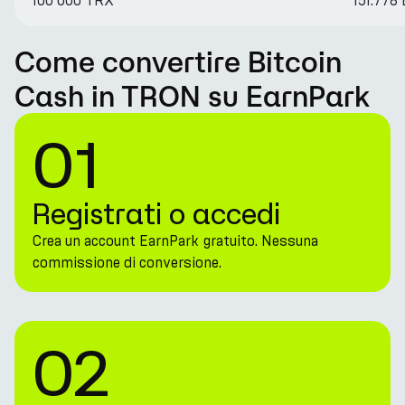
100 000 TRX
151.778
Come convertire Bitcoin
Cash in TRON su EarnPark
01
Registrati o accedi
Crea un account EarnPark gratuito. Nessuna
commissione di conversione.
02