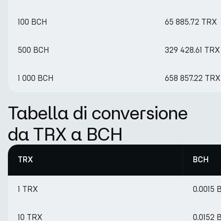
100 BCH
65 885.72 TRX
500 BCH
329 428.61 TRX
1 000 BCH
658 857.22 TRX
Tabella di conversione
da TRX a BCH
TRX
BCH
1 TRX
0.0015 
10 TRX
0.0152 