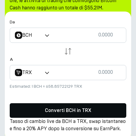
ore, le attività di trading che coinvolgono Bitcoin
Cash hanno raggiunto un totale di $55.21M.
Da
BCH
A
TRX
Estimated:
1 BCH
≈
658.85722129 TRX
Converti BCH in TRX
Tasso di cambio live da BCH a TRX, swap istantaneo
e fino a 20% APY dopo la conversione su EarnPark.