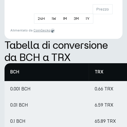
Prezzo
24
H
1
W
1
M
3
M
1
Y
Alimentato da
CoinGecko
Tabella di conversione
da BCH a TRX
BCH
TRX
0.001 BCH
0.66 TRX
0.01 BCH
6.59 TRX
0.1 BCH
65.89 TRX