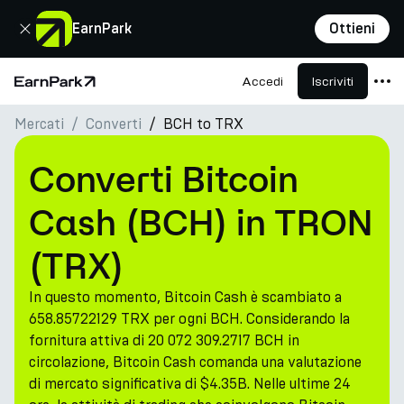
Chiudi
EarnPark
Ottieni
Accedi
Iscriviti
Pagina principale
Mercati
Converti
BCH to TRX
Prodotti
Mercati
Converti Bitcoin
Calcolatori
Cash (BCH) in TRON
PARK Token
(TRX)
Risorse
In questo momento, Bitcoin Cash è scambiato a
Azienda
658.85722129 TRX per ogni BCH. Considerando la
fornitura attiva di 20 072 309.2717 BCH in
circolazione, Bitcoin Cash comanda una valutazione
di mercato significativa di $4.35B. Nelle ultime 24