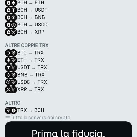
BCH
→
ETH
BCH
→
USDT
BCH
→
BNB
BCH
→
USDC
BCH
→
XRP
ALTRE COPPIE TRX
BTC
→
TRX
ETH
→
TRX
USDT
→
TRX
BNB
→
TRX
USDC
→
TRX
XRP
→
TRX
ALTRO
TRX
→
BCH
Tutte le conversioni crypto
Prima la fiducia.