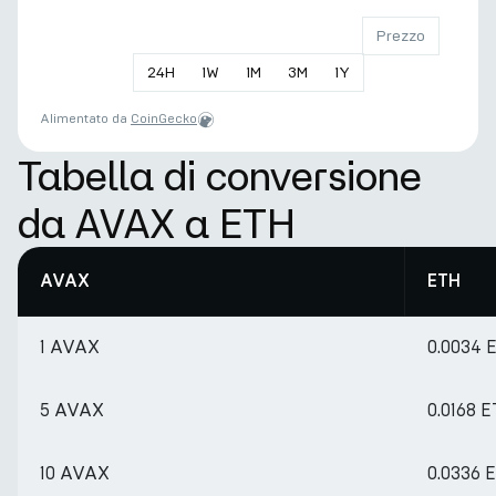
Prezzo
24
H
1
W
1
M
3
M
1
Y
Alimentato da
CoinGecko
Tabella di conversione
da AVAX a ETH
AVAX
ETH
1 AVAX
0.0034 
5 AVAX
0.0168 
10 AVAX
0.0336 