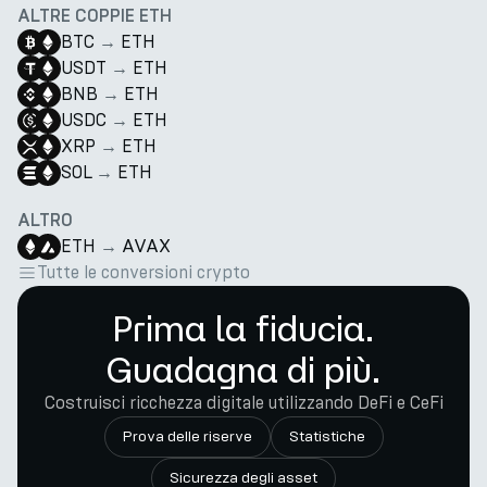
ALTRE COPPIE ETH
BTC
→
ETH
USDT
→
ETH
BNB
→
ETH
USDC
→
ETH
XRP
→
ETH
SOL
→
ETH
ALTRO
ETH
→
AVAX
Tutte le conversioni crypto
Prima la fiducia.
Guadagna di più.
Costruisci ricchezza digitale utilizzando DeFi e CeFi
Prova delle riserve
Statistiche
Sicurezza degli asset