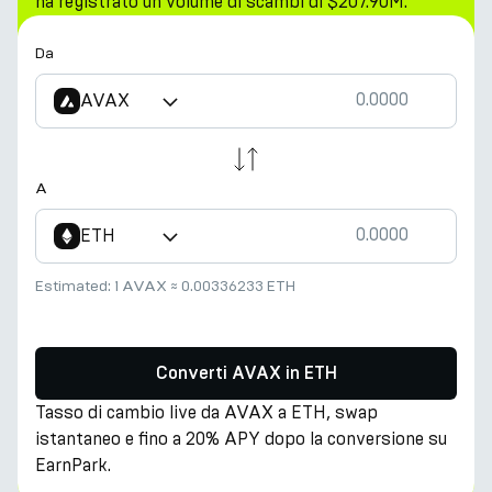
ha registrato un volume di scambi di $207.90M.
Da
AVAX
A
ETH
Estimated:
1 AVAX
≈
0.00336233 ETH
Converti AVAX in ETH
Tasso di cambio live da AVAX a ETH, swap
istantaneo e fino a 20% APY dopo la conversione su
EarnPark.