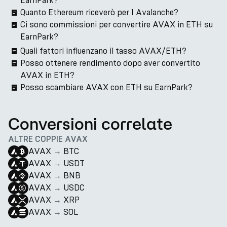
EarnPark?
Quanto Ethereum riceverò per 1 Avalanche?
Ci sono commissioni per convertire AVAX in ETH su
EarnPark?
Quali fattori influenzano il tasso AVAX/ETH?
Posso ottenere rendimento dopo aver convertito
AVAX in ETH?
Posso scambiare AVAX con ETH su EarnPark?
Conversioni correlate
ALTRE COPPIE AVAX
AVAX
→
BTC
AVAX
→
USDT
AVAX
→
BNB
AVAX
→
USDC
AVAX
→
XRP
AVAX
→
SOL