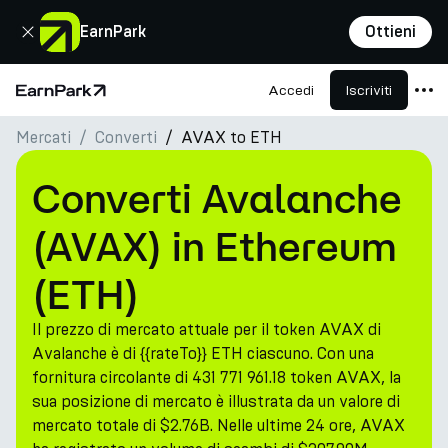
Chiudi
EarnPark
Ottieni
Accedi
Iscriviti
Pagina principale
Mercati
Converti
AVAX to ETH
Prodotti
Mercati
Converti Avalanche
Calcolatori
(AVAX) in Ethereum
PARK Token
(ETH)
Risorse
Il prezzo di mercato attuale per il token AVAX di
Azienda
Avalanche è di {{rateTo}} ETH ciascuno. Con una
fornitura circolante di 431 771 961.18 token AVAX, la
sua posizione di mercato è illustrata da un valore di
mercato totale di $2.76B. Nelle ultime 24 ore, AVAX