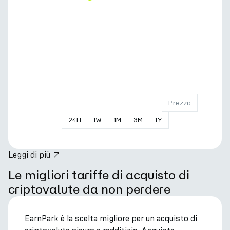
Prezzo
24
H
1
W
1
M
3
M
1
Y
Leggi di più
hero.title
Le migliori tariffe di acquisto di
criptovalute da non perdere
EarnPark è la scelta migliore per un acquisto di