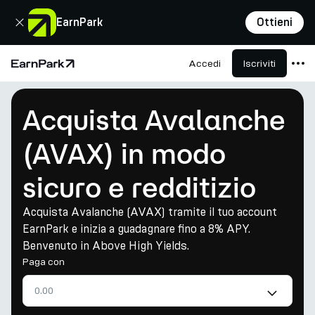
Chiudi
EarnPark
Ottieni
Accedi
Iscriviti
Pagina principale
Prodotti
Acquista Avalanche
Mercati
(AVAX) in modo
Calcolatori
sicuro e redditizio
PARK Token
Risorse
Acquista Avalanche (AVAX) tramite il tuo account
EarnPark e inizia a guadagnare fino a 8% APY.
Azienda
Benvenuto in Above High Yields.
Paga con