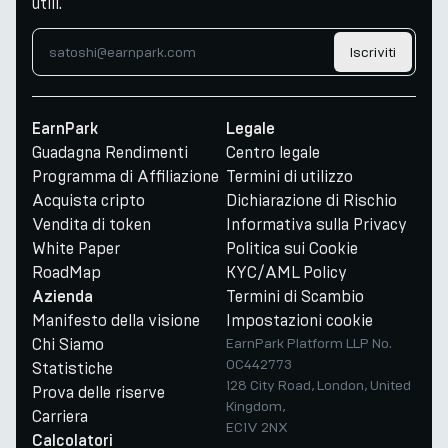
utili.
Iscriviti
EarnPark
Legale
Guadagna Rendimenti
Centro legale
Programma di Affiliazione
Termini di utilizzo
Acquista cripto
Dichiarazione di Rischio
Vendita di token
Informativa sulla Privacy
White Paper
Politica sui Cookie
RoadMap
KYC/AML Policy
Termini di Scambio
Azienda
Manifesto della visione
Impostazioni cookie
Chi Siamo
EarnPark Platform LLP No.
OC442773
Statistiche
128 City Road, London, United
Prova delle riserve
Kingdom,
Carriera
EC1V 2NX
Calcolatori