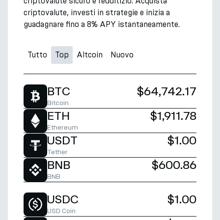
criptovalute sicuro e redditizio. Acquista
criptovalute, investi in strategie e inizia a
guadagnare fino a 8% APY istantaneamente.
Tutto
Top
Altcoin
Nuovo
BTC
$64,742.17
Bitcoin
ETH
$1,911.78
Ethereum
USDT
$1.00
Tether
BNB
$600.86
BNB
USDC
$1.00
USD Coin