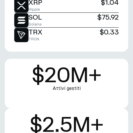
XRP
$1.04
Ripple
SOL
$75.92
Solana
TRX
$0.33
TRON
$20M+
Attivi gestiti
$2.5M+