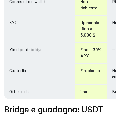
Connessione wallet
R
Non
richiesto
KYC
N
Opzionale
(fino a
5.000 $)
Yield post-bridge
—
Fino a 30%
APY
Custodia
N
Fireblocks
cu
Offerto da
Br
1inch
Bridge e guadagna: USDT