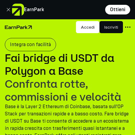
Chiudi
EarnPark
Ottieni
Prodotti
Accedi
Iscriviti
Pagina principale
Mercati
Integra con facilità
Calcolatori
Fai bridge di USDT da
PARK Token
Polygon a Base
Risorse
Confronta rotte,
Azienda
commissioni e velocità
Base è la Layer 2 Ethereum di Coinbase, basata sull’OP
Stack per transazioni rapide e a basso costo. Fare bridge
di USDT su Base ti consente di accedere a un ecosistema
in rapida crescita con trasferimenti quasi istantanei e a