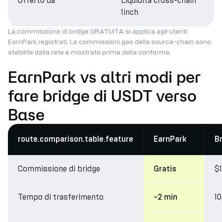
Offerto da
Liquidità cross-chain
1inch
La commissione di bridge GRATUITA si applica agli utenti
EarnPark registrati. Le commissioni gas della source-chain sono
stabilite dalla rete e mostrate prima della conferma.
EarnPark vs altri modi per
fare bridge di USDT verso
Base
route.comparison.table.feature
EarnPark
B
Commissione di bridge
$
Gratis
Tempo di trasferimento
1
~2 min