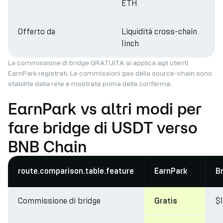
ETH
Offerto da
Liquidità cross-chain
1inch
La commissione di bridge GRATUITA si applica agli utenti
EarnPark registrati. Le commissioni gas della source-chain sono
stabilite dalla rete e mostrate prima della conferma.
EarnPark vs altri modi per
fare bridge di USDT verso
BNB Chain
route.comparison.table.feature
EarnPark
B
Commissione di bridge
$
Gratis