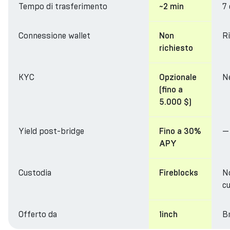
Tempo di trasferimento
7
~2 min
Connessione wallet
R
Non
richiesto
KYC
N
Opzionale
(fino a
5.000 $)
Yield post-bridge
—
Fino a 30%
APY
Custodia
N
Fireblocks
cu
Offerto da
Br
1inch