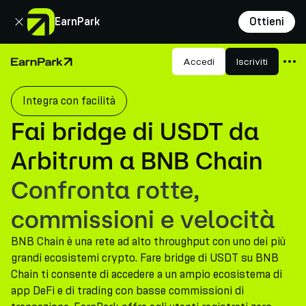
Chiudi
EarnPark
Ottieni
Prodotti
Accedi
Iscriviti
Pagina principale
Mercati
Integra con facilità
Calcolatori
Fai bridge di USDT da
PARK Token
Arbitrum a BNB Chain
Risorse
Confronta rotte,
Azienda
commissioni e velocità
BNB Chain è una rete ad alto throughput con uno dei più
grandi ecosistemi crypto. Fare bridge di USDT su BNB
Chain ti consente di accedere a un ampio ecosistema di
app DeFi e di trading con basse commissioni di