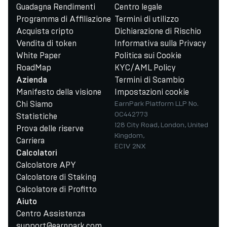
Guadagna Rendimenti
Centro legale
Programma di Affiliazione
Termini di utilizzo
Acquista cripto
Dichiarazione di Rischio
Vendita di token
Informativa sulla Privacy
White Paper
Politica sui Cookie
RoadMap
KYC/AML Policy
Termini di Scambio
Azienda
Manifesto della visione
Impostazioni cookie
Chi Siamo
EarnPark Platform LLP No.
OC442773
Statistiche
128 City Road, London, United
Prova delle riserve
Kingdom,
Carriera
EC1V 2NX
Calcolatori
Calcolatore APY
Calcolatore di Staking
Calcolatore di Profitto
Aiuto
Centro Assistenza
support@earnpark.com