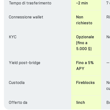
Tempo di trasferimento
7
~2 min
Connessione wallet
R
Non
richiesto
KYC
N
Opzionale
(fino a
5.000 $)
Yield post-bridge
—
Fino a 5%
APY
Custodia
N
Fireblocks
cu
Offerto da
Br
1inch