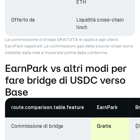
ETH
Offerto da
Liquidità cross-chain
1inch
La commissione di bridge GRATUITA si applica agli utenti
EarnPark registrati. Le commissioni gas della source-chain sono
stabilite dalla rete e mostrate prima della conferma.
EarnPark vs altri modi per
fare bridge di USDC verso
Base
route.comparison.table.feature
EarnPark
B
Commissione di bridge
$
Gratis