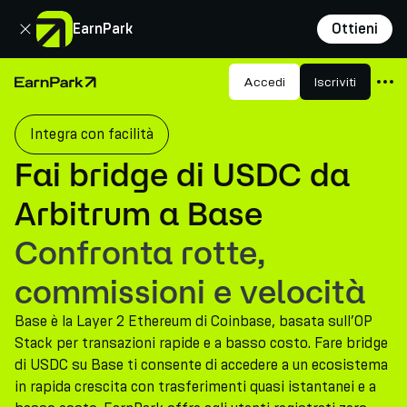
Chiudi
EarnPark
Ottieni
Prodotti
Accedi
Iscriviti
Pagina principale
Mercati
Integra con facilità
Calcolatori
Fai bridge di USDC da
PARK Token
Arbitrum a Base
Risorse
Confronta rotte,
Azienda
commissioni e velocità
Base è la Layer 2 Ethereum di Coinbase, basata sull’OP
Stack per transazioni rapide e a basso costo. Fare bridge
di USDC su Base ti consente di accedere a un ecosistema
in rapida crescita con trasferimenti quasi istantanei e a