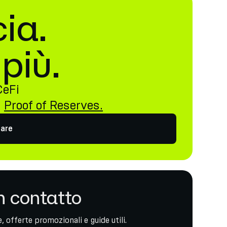
ia.
più.
CeFi
n
Proof of Reserves.
nare
n contatto
, offerte promozionali e guide utili.