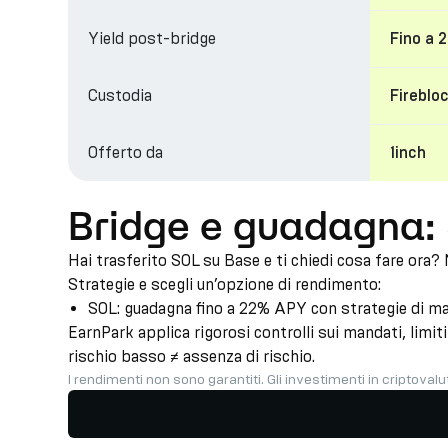
Yield post-bridge
Fino a
Custodia
Fireblo
Offerto da
1inch
Bridge e guadagna:
Hai trasferito SOL su Base e ti chiedi cosa fare ora? 
Strategie e scegli un’opzione di rendimento:
SOL: guadagna fino a 22% APY con strategie di mark
EarnPark applica rigorosi controlli sui mandati, limiti 
rischio basso ≠ assenza di rischio.
I rendimenti non sono garantiti. Gli investimenti in criptovalut