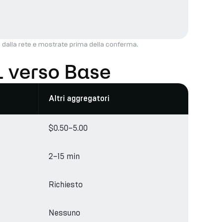
 dalla rete e mostrate prima della conferma.
L verso Base
Altri aggregatori
$0.50–5.00
2–15 min
Richiesto
Nessuno