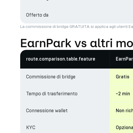
Offerto da
La commissione di bridge GRATUITA si applica agli utenti Ea
EarnPark vs altri mo
route.comparison.table.feature
EarnPar
Commissione di bridge
Gratis
Tempo di trasferimento
~2 min
Connessione wallet
Non ric
KYC
Opziona