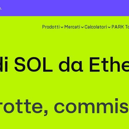
o.
Prodotti
Mercati
Calcolatori
PARK T
 di SOL da Et
rotte, commis