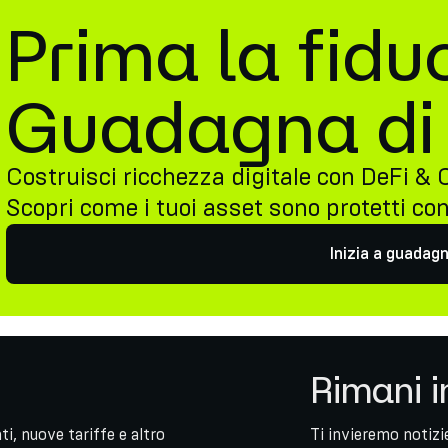
Prima la fiduc
Guadagna di 
Costruisci ricchezza digitale con DeFi & 
Scopri come i tuoi asset sono protetti co
Inizia a guadag
Rimani i
i, nuove tariffe e altro
Ti invieremo notizie