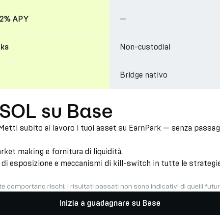
—
 22% APY
Non-custodial
cks
Bridge nativo
 SOL su Base
Metti subito al lavoro i tuoi asset su EarnPark — senza passagg
et making e fornitura di liquidità.
di esposizione e meccanismi di kill-switch in tutte le strategie. 
e comportano rischi; i risultati passati non sono indicativi di quelli futur
Inizia a guadagnare su Base