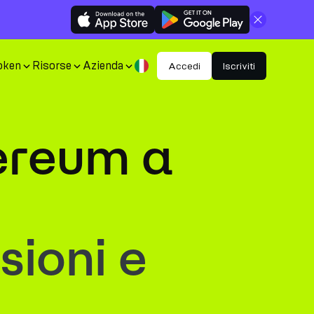
Chiudi
oken
Risorse
Azienda
Accedi
Iscriviti
hereum a
sioni e