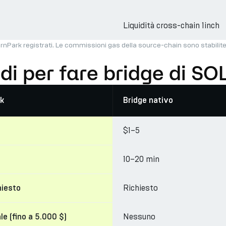
Liquidità cross-chain 1inch
rnPark registrati. Le commissioni gas della source-chain sono stabilite
di per fare bridge di SO
k
Bridge nativo
$1–5
10–20 min
Richiesto
hiesto
Nessuno
le (fino a 5.000 $)