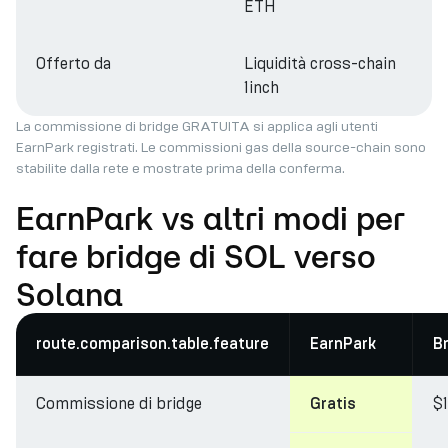
ETH
Offerto da
Liquidità cross-chain
1inch
La commissione di bridge GRATUITA si applica agli utenti
EarnPark registrati. Le commissioni gas della source-chain sono
stabilite dalla rete e mostrate prima della conferma.
EarnPark vs altri modi per
fare bridge di SOL verso
Solana
route.comparison.table.feature
EarnPark
B
Commissione di bridge
$
Gratis