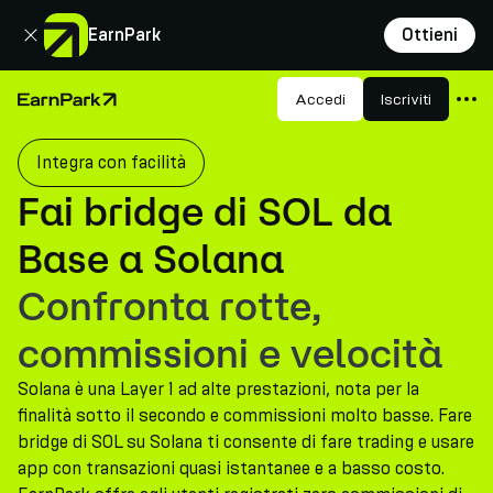
Chiudi
EarnPark
Ottieni
Prodotti
Accedi
Iscriviti
Pagina principale
Mercati
Integra con facilità
Calcolatori
Fai bridge di SOL da
PARK Token
Base a Solana
Risorse
Confronta rotte,
Azienda
commissioni e velocità
Solana è una Layer 1 ad alte prestazioni, nota per la
finalità sotto il secondo e commissioni molto basse. Fare
bridge di SOL su Solana ti consente di fare trading e usare
app con transazioni quasi istantanee e a basso costo.