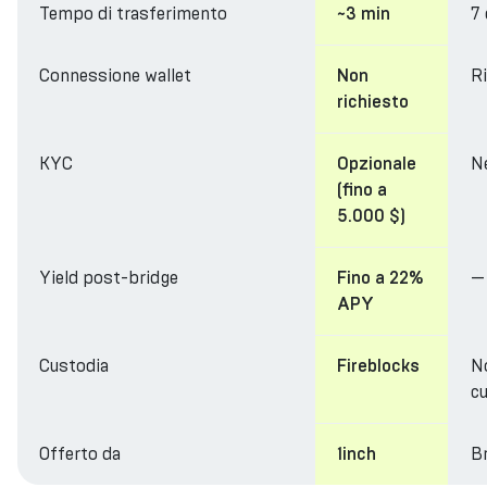
Tempo di trasferimento
7
~3 min
Connessione wallet
R
Non
richiesto
KYC
N
Opzionale
(fino a
5.000 $)
Yield post-bridge
—
Fino a 22%
APY
Custodia
N
Fireblocks
cu
Offerto da
Br
1inch