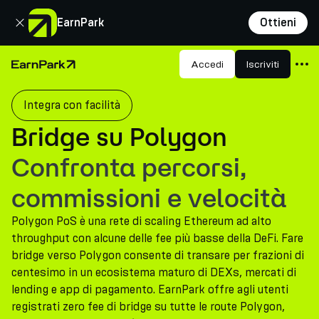
Chiudi
EarnPark
Ottieni
Prodotti
Accedi
Iscriviti
Pagina principale
Mercati
Integra con facilità
Calcolatori
Bridge su Polygon
PARK Token
Confronta percorsi,
Risorse
commissioni e velocità
Azienda
Polygon PoS è una rete di scaling Ethereum ad alto
throughput con alcune delle fee più basse della DeFi. Fare
bridge verso Polygon consente di transare per frazioni di
centesimo in un ecosistema maturo di DEXs, mercati di
lending e app di pagamento. EarnPark offre agli utenti
registrati zero fee di bridge su tutte le route Polygon,