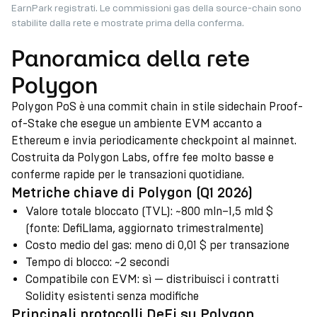
EarnPark registrati. Le commissioni gas della source-chain sono
stabilite dalla rete e mostrate prima della conferma.
Panoramica della rete
Polygon
Polygon PoS è una commit chain in stile sidechain Proof-
of-Stake che esegue un ambiente EVM accanto a
Ethereum e invia periodicamente checkpoint al mainnet.
Costruita da Polygon Labs, offre fee molto basse e
conferme rapide per le transazioni quotidiane.
Metriche chiave di Polygon (Q1 2026)
Valore totale bloccato (TVL)
:
~800 mln–1,5 mld $
(fonte: DefiLlama, aggiornato trimestralmente)
Costo medio del gas
:
meno di 0,01 $ per transazione
Tempo di blocco
:
~2 secondi
Compatibile con EVM
:
sì — distribuisci i contratti
Solidity esistenti senza modifiche
Principali protocolli DeFi su Polygon