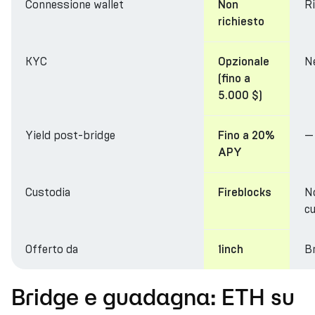
Connessione wallet
R
Non
richiesto
KYC
N
Opzionale
(fino a
5.000 $)
Yield post-bridge
—
Fino a 20%
APY
Custodia
N
Fireblocks
cu
Offerto da
Br
1inch
Bridge e guadagna: ETH su