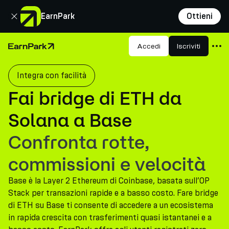
Chiudi
EarnPark
Ottieni
Prodotti
Accedi
Iscriviti
Pagina principale
Mercati
Integra con facilità
Calcolatori
Fai bridge di ETH da
PARK Token
Solana a Base
Risorse
Confronta rotte,
Azienda
commissioni e velocità
Base è la Layer 2 Ethereum di Coinbase, basata sull’OP
Stack per transazioni rapide e a basso costo. Fare bridge
di ETH su Base ti consente di accedere a un ecosistema
in rapida crescita con trasferimenti quasi istantanei e a