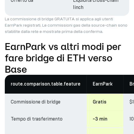
Offerto da
Liquidità cross-chain
1inch
La commissione di bridge GRATUITA si applica agli utenti
EarnPark registrati. Le commissioni gas della source-chain sono
stabilite dalla rete e mostrate prima della conferma.
EarnPark vs altri modi per
fare bridge di ETH verso
Base
route.comparison.table.feature
EarnPark
B
Commissione di bridge
$
Gratis
Tempo di trasferimento
1
~3 min