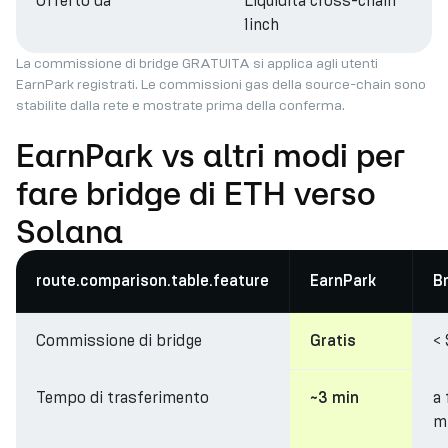
Offerto da
Liquidità cross-chain
1inch
La commissione di bridge GRATUITA si applica agli utenti
EarnPark registrati. Le commissioni gas della source-chain sono
stabilite dalla rete e mostrate prima della conferma.
EarnPark vs altri modi per
fare bridge di ETH verso
Solana
route.comparison.table.feature
EarnPark
B
Commissione di bridge
< 
Gratis
Tempo di trasferimento
a
~3 min
m