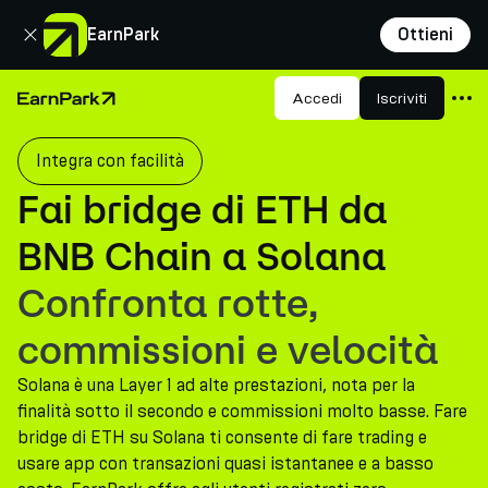
Chiudi
EarnPark
Ottieni
Prodotti
Accedi
Iscriviti
Pagina principale
Mercati
Integra con facilità
Calcolatori
Fai bridge di ETH da
PARK Token
BNB Chain a Solana
Risorse
Confronta rotte,
Azienda
commissioni e velocità
Solana è una Layer 1 ad alte prestazioni, nota per la
finalità sotto il secondo e commissioni molto basse. Fare
bridge di ETH su Solana ti consente di fare trading e
usare app con transazioni quasi istantanee e a basso