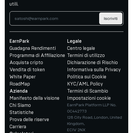
utili.
Iscriviti
EarnPark
Legale
Guadagna Rendimenti
Centro legale
Programma di Affiliazione
Termini di utilizzo
Acquista cripto
Dichiarazione di Rischio
Vendita di token
Informativa sulla Privacy
White Paper
Politica sui Cookie
RoadMap
KYC/AML Policy
Termini di Scambio
Azienda
Manifesto della visione
Impostazioni cookie
Chi Siamo
EarnPark Platform LLP No.
OC442773
Statistiche
128 City Road, London, United
Prova delle riserve
Kingdom,
Carriera
EC1V 2NX