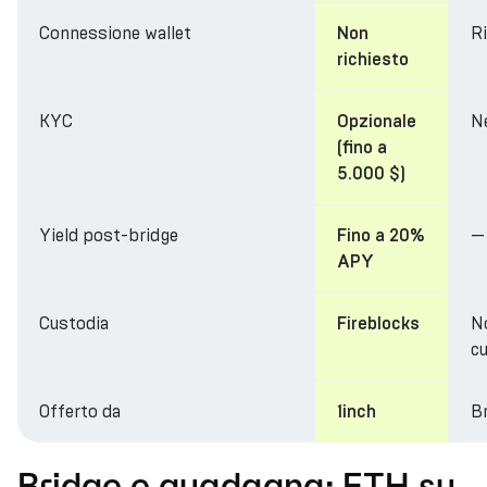
Connessione wallet
R
Non
richiesto
KYC
N
Opzionale
(fino a
5.000 $)
Yield post-bridge
—
Fino a 20%
APY
Custodia
N
Fireblocks
cu
Offerto da
Br
1inch
Bridge e guadagna: ETH su