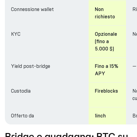
Connessione wallet
R
Non
richiesto
KYC
N
Opzionale
(fino a
5.000 $)
Yield post-bridge
—
Fino a 15%
APY
Custodia
N
Fireblocks
cu
Offerto da
Br
1inch
Bridge e guadagna: BTC su