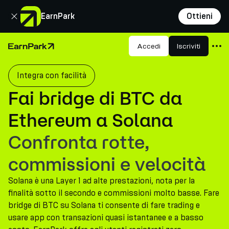
Chiudi
EarnPark
Ottieni
Prodotti
Accedi
Iscriviti
Pagina principale
Mercati
Integra con facilità
Calcolatori
Fai bridge di BTC da
PARK Token
Ethereum a Solana
Risorse
Confronta rotte,
Azienda
commissioni e velocità
Solana è una Layer 1 ad alte prestazioni, nota per la
finalità sotto il secondo e commissioni molto basse. Fare
bridge di BTC su Solana ti consente di fare trading e
usare app con transazioni quasi istantanee e a basso