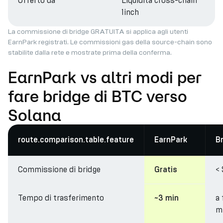
Offerto da
Liquidità cross-chain
1inch
La commissione di bridge GRATUITA si applica agli utenti
EarnPark registrati. Le commissioni gas della source-chain sono
stabilite dalla rete e mostrate prima della conferma.
EarnPark vs altri modi per
fare bridge di BTC verso
Solana
route.comparison.table.feature
EarnPark
B
Commissione di bridge
< 
Gratis
Tempo di trasferimento
a
~3 min
m